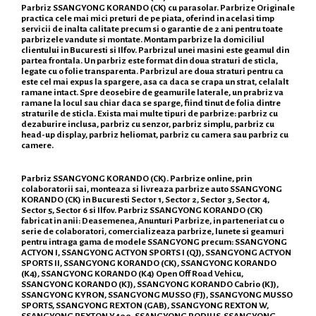
Parbriz SSANGYONG KORANDO (CK) cu parasolar. Parbrize Originale
practica cele mai mici preturi de pe piata, oferind in acelasi timp
servicii de inalta calitate precum si o garantie de 2 ani pentru toate
parbrizele vandute si montate. Montam parbrize la domiciliul
clientului in Bucuresti si Ilfov. Parbrizul unei masini este geamul din
partea frontala. Un parbriz este format din doua straturi de sticla,
legate cu o folie transparenta. Parbrizul are doua straturi pentru ca
este cel mai expus la spargere, asa ca daca se crapa un strat, celalalt
ramane intact. Spre deosebire de geamurile laterale, un prabriz va
ramane la locul sau chiar daca se sparge, fiind tinut de folia dintre
straturile de sticla. Exista mai multe tipuri de parbrize: parbriz cu
dezaburire inclusa, parbriz cu senzor, parbriz simplu, parbriz cu
head-up display, parbriz heliomat, parbriz cu camera sau parbriz cu
camere.
Parbriz SSANGYONG KORANDO (CK). Parbrize online, prin
colaboratorii sai, monteaza si livreaza parbrize auto SSANGYONG
KORANDO (CK) in Bucuresti Sector 1, Sector 2, Sector 3, Sector 4,
Sector 5, Sector 6 si Ilfov. Parbriz SSANGYONG KORANDO (CK)
fabricat in anii: Deasemenea, Anunturi Parbrize, in parteneriat cu o
serie de colaboratori, comercializeaza parbrize, lunete si geamuri
pentru intraga gama de modele SSANGYONG precum: SSANGYONG
ACTYON I, SSANGYONG ACTYON SPORTS I (QJ), SSANGYONG ACTYON
SPORTS II, SSANGYONG KORANDO (CK), SSANGYONG KORANDO
(K4), SSANGYONG KORANDO (K4) Open Off Road Vehicu,
SSANGYONG KORANDO (KJ), SSANGYONG KORANDO Cabrio (KJ),
SSANGYONG KYRON, SSANGYONG MUSSO (FJ), SSANGYONG MUSSO
SPORTS, SSANGYONG REXTON (GAB), SSANGYONG REXTON W,
SSANGYONG REXTON Y400, SSANGYONG RODIUS, SSANGYONG