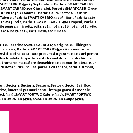
 SMART CABRIO 450 13 Septembrie, Parbriz SMART CABRIO
z SMART CABRIO 450 Giurgiului, Parbriz SMART CABRIO 450
BRIO 450 Autobuzul. Parbriz auto Sector 6: Parbriz
berei, Parbriz SMART CABRIO 450 Militari. Parbriz auto
450 Magurele, Parbriz SMART CABRIO 450 Otopeni, Parbriz
tru anii: 1982, 1983, 1984, 1985, 1986, 1987, 1988, 1989,
 2014, 2015, 2016, 2017, 2018, 2019, 2020
brize. Parbrize SMART CABRIO 450 originale, Pilkington,
incalzire, Parbriz SMART CABRIO 450 cu antena radio
vicii de inalta calitate precum si o garantie de 2 ani pentru
tea frontala. Un parbriz este format din doua straturi de
alalt ramane intact. Spre deosebire de geamurile laterale, un
iz cu dezaburire inclusa, parbriz cu senzor, parbriz simplu,
ector 2, Sector 3, Sector 4, Sector 5, Sector 6 si Ilfov.
brize, lunete si geamuri pentru intraga gama de modele
ack (453), SMART FORTWO Cabrio (450), SMART FORTWO
ART ROADSTER (452), SMART ROADSTER Coupe (452),