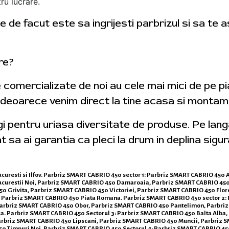
ru lucrare.
 de facut este sa ingrijesti parbrizul si sa te 
tre?
e comercializate de noi au cele mai mici de pe p
 deoarece venim direct la tine acasa si montam 
egi pentru uriasa diversitate de produse. Pe lan
t sa ai garantia ca pleci la drum in deplina sigur
ucuresti si Ilfov. Parbriz SMART CABRIO 450 sector 1: Parbriz SMART CABRIO 450 
urestii Noi, Parbriz SMART CABRIO 450 Damaroaia, Parbriz SMART CABRIO 450
 Grivita, Parbriz SMART CABRIO 450 Victoriei, Parbriz SMART CABRIO 450 Flor
 Parbriz SMART CABRIO 450 Piata Romana. Parbriz SMART CABRIO 450 sector 2:
Parbriz SMART CABRIO 450 Obor, Parbriz SMART CABRIO 450 Pantelimon, Parbriz
. Parbriz SMART CABRIO 450 Sectorul 3: Parbriz SMART CABRIO 450 Balta Alba,
arbriz SMART CABRIO 450 Lipscani, Parbriz SMART CABRIO 450 Muncii, Parbriz S
0 Timpuri Noi. Parbriz SMART CABRIO 450 Sectorul 4: Parbriz SMART CABRIO 450