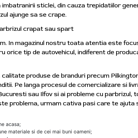
a imbatranirii sticlei, din cauza trepidatiilor gene
izul ajunge sa se crape.
arbrizul crapat sau spart
tam. In magazinul nostru toata atentia este foc
ru orice tip de autovehicul, indiferent de produ
a calitate produse de branduri precum Pilkingt
ditii. Pe langa procesul de comercializare si livra
Bucuresti sau Ilfov si ai probleme cu parbrizul, 
ste problema, urmam cativa pasi care te ajuta s
ine acasa;
ne materiale si de cei mai buni oameni;