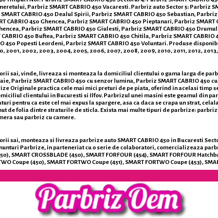
eretului, Parbriz SMART CABRIO 450 Vacaresti. Parbriz auto Sector 5: Parbriz
z SMART CABRIO 450 Dealul Spirii, Parbriz SMART CABRIO 450 Sebastian, Parbri
RT CABRIO 450 Ghencea, Parbriz SMART CABRIO 450 Pieptanari, Parbriz SMART CA
ncea, Parbriz SMART CABRIO 450 Giulesti, Parbriz SMART CABRIO 450 Drumul Ta
T CABRIO 450 Buftea, Parbriz SMART CABRIO 450 Chitila, Parbriz SMART CABRIO 
0 Popesti Leordeni, Parbriz SMART CABRIO 450 Voluntari. Produse disponibile pen
2000, 2001, 2002, 2003, 2004, 2005, 2006, 2007, 2008, 2009, 2010, 2011, 2012, 2013,
ii sai, vinde, livreaza si monteaza la domiciliul clientului o gama larga de par
aie, Parbriz SMART CABRIO 450 cu senzor lumina, Parbriz SMART CABRIO 450 cu 
 Originale practica cele mai mici preturi de pe piata, oferind in acelasi timp ser
ciliul clientului in Bucuresti si Ilfov. Parbrizul unei masini este geamul din par
raturi pentru ca este cel mai expus la spargere, asa ca daca se crapa un strat, cel
nut de folia dintre straturile de sticla. Exista mai multe tipuri de parbrize: parbr
amera sau parbriz cu camere.
 sai, monteaza si livreaza parbrize auto SMART CABRIO 450 in Bucuresti Sector 1, S
nturi Parbrize, in parteneriat cu o serie de colaboratori, comercializeaza par
450), SMART CROSSBLADE (450), SMART FORFOUR (454), SMART FORFOUR Hatchb
ORTWO Coupe (450), SMART FORTWO Coupe (451), SMART FORTWO Coupe (453), SM