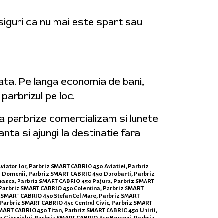
asiguri ca nu mai este spart sau
iata. Pe langa economia de bani,
parbrizul pe loc.
ga parbrize comercializam si lunete
anta si ajungi la destinatie fara
Aviatorilor, Parbriz SMART CABRIO 450 Aviatiei, Parbriz
 Domenii, Parbriz SMART CABRIO 450 Dorobanti, Parbriz
easca, Parbriz SMART CABRIO 450 Pajura, Parbriz SMART
 Parbriz SMART CABRIO 450 Colentina, Parbriz SMART
 SMART CABRIO 450 Stefan Cel Mare, Parbriz SMART
 Parbriz SMART CABRIO 450 Centrul Civic, Parbriz SMART
MART CABRIO 450 Titan, Parbriz SMART CABRIO 450 Unirii,
 Giurgiului, Parbriz SMART CABRIO 450 Berceni, Parbriz