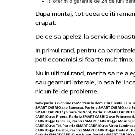
Iti oferim o garantie de 24 de luni pent
Dupa montaj, tot ceea ce iti ramane
crapat.
De ce sa apelezi la serviciile noas
In primul rand, pentru ca parbrizel
poti economisi si foarte mult timp,
Nu in ultimul rand, merita sa ne al
sau geamuri laterale, in asa fel inca
niciun fel de probleme.
www.parbrize-online.ro
Montam la domicilu clientului in B
SMART CABRIO 450 Baneasa, Parbriz SMART CABRIO 450 Buc
SMART CABRIO 450 Gara de Nord, Parbriz SMART CABRIO 450
CABRIO 450 Pipera, Parbriz SMART CABRIO 450 Primaverii,
CABRIO 450 Iancului, Parbriz SMART CABRIO 450 Mosilor, 
CABRIO 450 Tei, Parbriz SMART CABRIO 450 Vatra Luminoasa
CABRIO 450 Dristor, Parbriz SMART CABRIO 450 Dudesti, P
Parbriz SMART CABRIO 450 Vitan, Parbriz SMART CABRIO 45