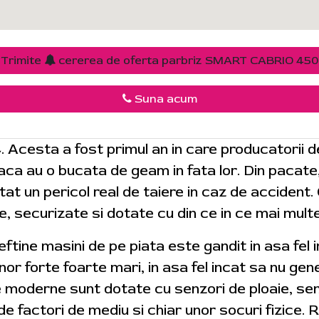
Trimite
cererea de oferta parbriz SMART CABRIO 450
Suna acum
4. Acesta a fost primul an in care producatorii 
 daca au o bucata de geam in fata lor. Din pacat
tat un pericol real de taiere in caz de accident.
e, securizate si dotate cu din ce in ce mai mult
 ieftine masini de pe piata este gandit in asa fel
r forte foarte mari, in asa fel incat sa nu gene
e moderne sunt dotate cu senzori de ploaie, sen
de factori de mediu si chiar unor socuri fizice