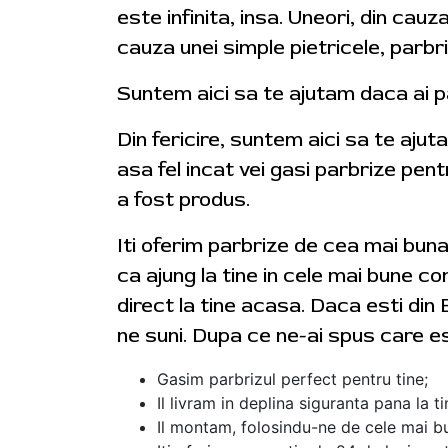
este infinita, insa. Uneori, din cauz
cauza unei simple pietricele, parbr
Suntem aici sa te ajutam daca ai p
Din fericire, suntem aici sa te aju
asa fel incat vei gasi parbrize pent
a fost produs.
Iti oferim parbrize de cea mai bun
ca ajung la tine in cele mai bune con
direct la tine acasa. Daca esti din 
ne suni. Dupa ce ne-ai spus care e
Gasim parbrizul perfect pentru tine;
Il livram in deplina siguranta pana la t
Il montam, folosindu-ne de cele mai bu