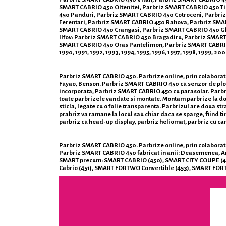
SMART CABRIO 450 Oltenitei, Parbriz SMART CABRIO 450 Tin
450 Panduri, Parbriz SMART CABRIO 450 Cotroceni, Parbri
Ferentari, Parbriz SMART CABRIO 450 Rahova, Parbriz SMA
SMART CABRIO 450 Crangasi, Parbriz SMART CABRIO 450 Ghe
Ilfov: Parbriz SMART CABRIO 450 Bragadiru, Parbriz SMAR
SMART CABRIO 450 Oras Pantelimon, Parbriz SMART CABRIO 45
1990, 1991, 1992, 1993, 1994, 1995, 1996, 1997, 1998, 1999, 
Parbriz SMART CABRIO 450. Parbrize online, prin colaborator
Fuyao, Benson. Parbriz SMART CABRIO 450 cu senzor de plo
incorporata, Parbriz SMART CABRIO 450 cu parasolar. Parbrize
toate parbrizele vandute si montate. Montam parbrize la domi
sticla, legate cu o folie transparenta. Parbrizul are doua st
prabriz va ramane la locul sau chiar daca se sparge, fiind ti
parbriz cu head-up display, parbriz heliomat, parbriz cu c
Parbriz SMART CABRIO 450. Parbrize online, prin colaboratorii
Parbriz SMART CABRIO 450 fabricat in anii: Deasemenea, Anu
SMART precum: SMART CABRIO (450), SMART CITY COUPE (
Cabrio (451), SMART FORTWO Convertible (453), SMART F