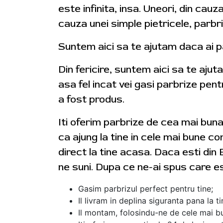
este infinita, insa. Uneori, din cauz
cauza unei simple pietricele, parbr
Suntem aici sa te ajutam daca ai p
Din fericire, suntem aici sa te aju
asa fel incat vei gasi parbrize pent
a fost produs.
Iti oferim parbrize de cea mai bun
ca ajung la tine in cele mai bune con
direct la tine acasa. Daca esti din 
ne suni. Dupa ce ne-ai spus care e
Gasim parbrizul perfect pentru tine;
Il livram in deplina siguranta pana la t
Il montam, folosindu-ne de cele mai bu