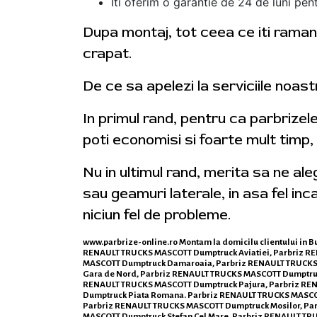
Iti oferim o garantie de 24 de luni pent
Dupa montaj, tot ceea ce iti ramane
crapat.
De ce sa apelezi la serviciile noas
In primul rand, pentru ca parbrizel
poti economisi si foarte mult timp,
Nu in ultimul rand, merita sa ne al
sau geamuri laterale, in asa fel inca
niciun fel de probleme.
www.parbrize-online.ro
Montam la domicilu clientului in 
RENAULT TRUCKS MASCOTT Dumptruck Aviatiei, Parbriz R
MASCOTT Dumptruck Damaroaia, Parbriz RENAULT TRUCKS
Gara de Nord, Parbriz RENAULT TRUCKS MASCOTT Dumptruc
RENAULT TRUCKS MASCOTT Dumptruck Pajura, Parbriz REN
Dumptruck Piata Romana. Parbriz RENAULT TRUCKS MASCOT
Parbriz RENAULT TRUCKS MASCOTT Dumptruck Mosilor, Pa
MASCOTT Dumptruck Stefan Cel Mare, Parbriz RENAULT T