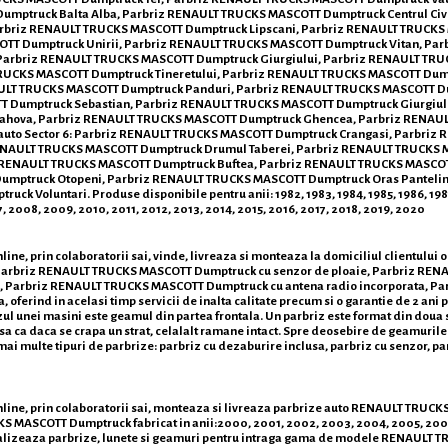
umptruck Balta Alba, Parbriz RENAULT TRUCKS MASCOTT Dumptruck Centrul Civ
rbriz RENAULT TRUCKS MASCOTT Dumptruck Lipscani, Parbriz RENAULT TRUCKS
TT Dumptruck Unirii, Parbriz RENAULT TRUCKS MASCOTT Dumptruck Vitan, Par
Parbriz RENAULT TRUCKS MASCOTT Dumptruck Giurgiului, Parbriz RENAULT TRU
UCKS MASCOTT Dumptruck Tineretului, Parbriz RENAULT TRUCKS MASCOTT Dumptru
ULT TRUCKS MASCOTT Dumptruck Panduri, Parbriz RENAULT TRUCKS MASCOTT D
TT Dumptruck Sebastian, Parbriz RENAULT TRUCKS MASCOTT Dumptruck Giurgiu
Rahova, Parbriz RENAULT TRUCKS MASCOTT Dumptruck Ghencea, Parbriz RENAUL
uto Sector 6: Parbriz RENAULT TRUCKS MASCOTT Dumptruck Crangasi, Parbriz
AULT TRUCKS MASCOTT Dumptruck Drumul Taberei, Parbriz RENAULT TRUCKS MASC
RENAULT TRUCKS MASCOTT Dumptruck Buftea, Parbriz RENAULT TRUCKS MASCOT
umptruck Otopeni, Parbriz RENAULT TRUCKS MASCOTT Dumptruck Oras Pantel
Voluntari. Produse disponibile pentru anii: 1982, 1983, 1984, 1985, 1986, 1987, 1
 2008, 2009, 2010, 2011, 2012, 2013, 2014, 2015, 2016, 2017, 2018, 2019, 2020
, prin colaboratorii sai, vinde, livreaza si monteaza la domiciliul clientulu
. Parbriz RENAULT TRUCKS MASCOTT Dumptruck cu senzor de ploaie, Parbriz RE
, Parbriz RENAULT TRUCKS MASCOTT Dumptruck cu antena radio incorporata, P
a, oferind in acelasi timp servicii de inalta calitate precum si o garantie de 2 an
rizul unei masini este geamul din partea frontala. Un parbriz este format din doua s
asa ca daca se crapa un strat, celalalt ramane intact. Spre deosebire de geamurile
sta mai multe tipuri de parbrize: parbriz cu dezaburire inclusa, parbriz cu senzor, 
e, prin colaboratorii sai, monteaza si livreaza parbrize auto RENAULT TRUCKS 
TRUCKS MASCOTT Dumptruck fabricat in anii:2000, 2001, 2002, 2003, 2004, 2005, 2
mercializeaza parbrize, lunete si geamuri pentru intraga gama de modele RENA