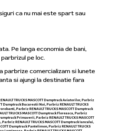
asiguri ca nu mai este spart sau
iata. Pe langa economia de bani,
parbrizul pe loc.
ga parbrize comercializam si lunete
anta si ajungi la destinatie fara
z RENAULT TRUCKS MASCOTT Dumptruck Aviatorilor, Parbriz
 Dumptruck Bucurestii Noi, Parbriz RENAULT TRUCKS
orobanti, Parbriz RENAULT TRUCKS MASCOTT Dumptruck
NAULT TRUCKS MASCOTT Dumptruck Floreasca, Parbriz
umptruck Primaverii, Parbriz RENAULT TRUCKS MASCOTT
, Parbriz RENAULT TRUCKS MASCOTT Dumptruck Iancului,
COTT Dumptruck Pantelimon, Parbriz RENAULT TRUCKS
tra Luminoasa. Parbriz RENAULT TRUCKS MASCOTT