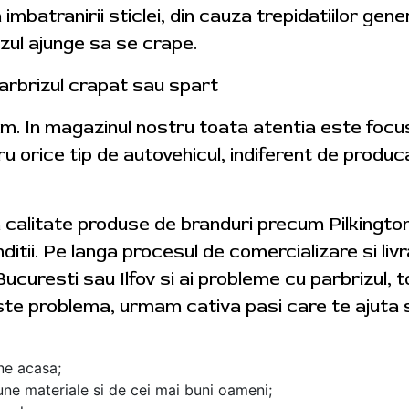
a imbatranirii sticlei, din cauza trepidatiilor gene
izul ajunge sa se crape.
arbrizul crapat sau spart
tam. In magazinul nostru toata atentia este foc
ru orice tip de autovehicul, indiferent de produ
a calitate produse de branduri precum Pilkingt
ditii. Pe langa procesul de comercializare si livra
Bucuresti sau Ilfov si ai probleme cu parbrizul, 
ste problema, urmam cativa pasi care te ajuta s
ine acasa;
ne materiale si de cei mai buni oameni;