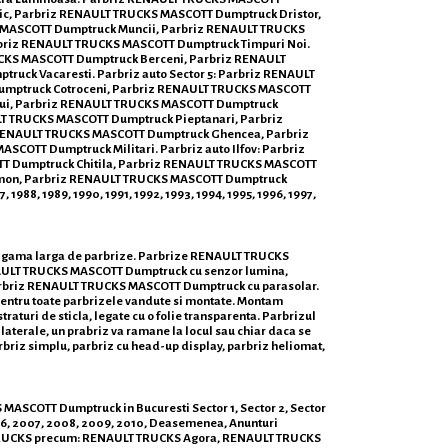
ic, Parbriz RENAULT TRUCKS MASCOTT Dumptruck Dristor,
 MASCOTT Dumptruck Muncii, Parbriz RENAULT TRUCKS
briz RENAULT TRUCKS MASCOTT Dumptruck Timpuri Noi.
CKS MASCOTT Dumptruck Berceni, Parbriz RENAULT
ck Vacaresti. Parbriz auto Sector 5: Parbriz RENAULT
umptruck Cotroceni, Parbriz RENAULT TRUCKS MASCOTT
lui, Parbriz RENAULT TRUCKS MASCOTT Dumptruck
T TRUCKS MASCOTT Dumptruck Pieptanari, Parbriz
 RENAULT TRUCKS MASCOTT Dumptruck Ghencea, Parbriz
OTT Dumptruck Militari. Parbriz auto Ilfov: Parbriz
T Dumptruck Chitila, Parbriz RENAULT TRUCKS MASCOTT
imon, Parbriz RENAULT TRUCKS MASCOTT Dumptruck
988, 1989, 1990, 1991, 1992, 1993, 1994, 1995, 1996, 1997,
i o gama larga de parbrize. Parbrize RENAULT TRUCKS
NAULT TRUCKS MASCOTT Dumptruck cu senzor lumina,
arbriz RENAULT TRUCKS MASCOTT Dumptruck cu parasolar.
i pentru toate parbrizele vandute si montate. Montam
traturi de sticla, legate cu o folie transparenta. Parbrizul
 laterale, un prabriz va ramane la locul sau chiar daca se
parbriz simplu, parbriz cu head-up display, parbriz heliomat,
MASCOTT Dumptruck in Bucuresti Sector 1, Sector 2, Sector
006, 2007, 2008, 2009, 2010, Deasemenea, Anunturi
ULT TRUCKS precum: RENAULT TRUCKS Agora, RENAULT TRUCKS