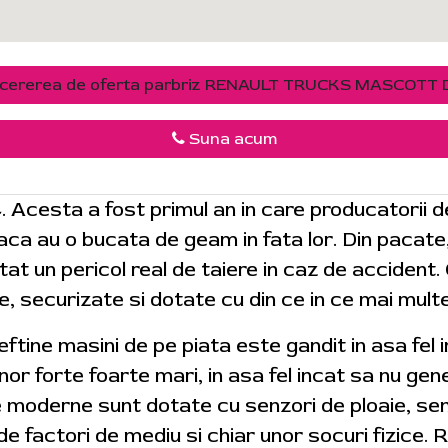
cererea de oferta parbriz RENAULT TRUCKS MASCOTT 
Suna acum
4. Acesta a fost primul an in care producatorii 
 daca au o bucata de geam in fata lor. Din pacat
tat un pericol real de taiere in caz de accident.
e, securizate si dotate cu din ce in ce mai mult
 ieftine masini de pe piata este gandit in asa fel
r forte foarte mari, in asa fel incat sa nu gene
e moderne sunt dotate cu senzori de ploaie, sen
de factori de mediu si chiar unor socuri fizice