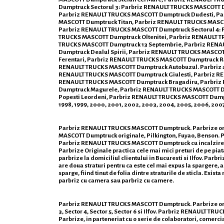
Dumptruck Sectorul 3: Parbriz RENAULT TRUCKS MASCOTT D
Parbriz RENAULT TRUCKS MASCOTT Dumptruck Dudesti, Pa
MASCOTT Dumptruck Titan, Parbriz RENAULT TRUCKS MASCO
Parbriz RENAULT TRUCKS MASCOTT Dumptruck Sectorul 4: 
TRUCKS MASCOTT Dumptruck Oltenitei, Parbriz RENAULT TR
TRUCKS MASCOTT Dumptruck 13 Septembrie, Parbriz RENA
Dumptruck Dealul Spirii, Parbriz RENAULT TRUCKS MASCO
Ferentari, Parbriz RENAULT TRUCKS MASCOTT Dumptruck 
RENAULT TRUCKS MASCOTT Dumptruck Autobuzul. Parbriz a
RENAULT TRUCKS MASCOTT Dumptruck Giulesti, Parbriz REN
RENAULT TRUCKS MASCOTT Dumptruck Bragadiru, Parbriz 
Dumptruck Magurele, Parbriz RENAULT TRUCKS MASCOTT D
Popesti Leordeni, Parbriz RENAULT TRUCKS MASCOTT Dumptruck 
1998, 1999, 2000, 2001, 2002, 2003, 2004, 2005, 2006, 2007,
Parbriz RENAULT TRUCKS MASCOTT Dumptruck. Parbrize online
MASCOTT Dumptruck originale, Pilkington, Fuyao, Benson
Parbriz RENAULT TRUCKS MASCOTT Dumptruck cu incalzire
Parbrize Originale practica cele mai mici preturi de pe piat
parbrize la domiciliul clientului in Bucuresti si Ilfov. Parb
are doua straturi pentru ca este cel mai expus la spargere, 
sparge, fiind tinut de folia dintre straturile de sticla. Exi
parbriz cu camera sau parbriz cu camere.
Parbriz RENAULT TRUCKS MASCOTT Dumptruck. Parbrize onlin
3, Sector 4, Sector 5, Sector 6 si Ilfov. Parbriz RENAULT 
Parbrize, in parteneriat cu o serie de colaboratori, co