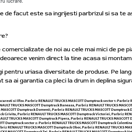
ru lucrare.
 de facut este sa ingrijesti parbrizul si sa te 
tre?
e comercializate de noi au cele mai mici de pe p
 deoarece venim direct la tine acasa si montam 
egi pentru uriasa diversitate de produse. Pe lan
t sa ai garantia ca pleci la drum in deplina sigur
Bucuresti si Ilfov. Parbriz RENAULT TRUCKS MASCOTT Dumptruck sector 1: Parbri
ENAULT TRUCKS MASCOTT Dumptruck Baneasa, Parbriz RENAULT TRUCKS MASCOTT
 MASCOTT Dumptruck Domenii, Parbriz RENAULT TRUCKS MASCOTT Dumptruck D
k Grivita, Parbriz RENAULT TRUCKS MASCOTT Dumptruck Victoriei, Parbriz RE
AULT TRUCKS MASCOTT Dumptruck Pipera, Parbriz RENAULT TRUCKS MASCOTT D
T Dumptruck sector 2: Parbriz RENAULT TRUCKS MASCOTT Dumptruck Colentina
rbriz RENAULT TRUCKS MASCOTT Dumptruck Obor, Parbriz RENAULT TRUCKS MAS
RUCKS MASCOTT Dumptruck Tei, Parbriz RENAULT TRUCKS MASCOTT Dumptruck Va