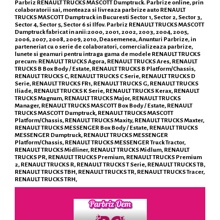
Parbriz RENAULT TRUCKS MASCOTT Dumptruck. Parbrize online, prin
colaboratorii sai, monteaza si livreaza parbrize auto RENAULT
TRUCKS MASCOTT Dumptruck in Bucuresti Sector 1, Sector 2, Sector 3,
Sector 4, Sector 5, Sector 6 si Ilfov. Parbriz RENAULT TRUCKS MASCOTT
Dumptruck fabricat in anii:2000, 2001, 2002, 2003, 2004, 2005,
2006, 2007, 2008, 2009, 2010, Deasemenea, Anunturi Parbrize, in
parteneriat cu o serie de colaboratori, comercializeaza parbrize,
lunete si geamuri pentru intraga gama de modele RENAULT TRUCKS
precum: RENAULT TRUCKS Agora, RENAULT TRUCKS Ares, RENAULT
TRUCKS B Box Body / Estate, RENAULT TRUCKS B Platform/Chassis,
RENAULT TRUCKS C, RENAULT TRUCKS C Serie, RENAULT TRUCKS D
Serie, RENAULT TRUCKS FR1, RENAULT TRUCKS G, RENAULT TRUCKS
Iliade, RENAULT TRUCKS K Serie, RENAULT TRUCKS Kerax, RENAULT
TRUCKS Magnum, RENAULT TRUCKS Major, RENAULT TRUCKS
Manager, RENAULT TRUCKS MASCOTT Box Body / Estate, RENAULT
TRUCKS MASCOTT Dumptruck, RENAULT TRUCKS MASCOTT
Platform/Chassis, RENAULT TRUCKS Maxity, RENAULT TRUCKS Maxter,
RENAULT TRUCKS MESSENGER Box Body / Estate, RENAULT TRUCKS
MESSENGER Dumptruck, RENAULT TRUCKS MESSENGER
Platform/Chassis, RENAULT TRUCKS MESSENGER Truck Tractor,
RENAULT TRUCKS Midliner, RENAULT TRUCKS Midlum, RENAULT
TRUCKS PR, RENAULT TRUCKS Premium, RENAULT TRUCKS Premium
2, RENAULT TRUCKS R, RENAULT TRUCKS T Serie, RENAULT TRUCKS TB,
RENAULT TRUCKS TBH, RENAULT TRUCKS TR, RENAULT TRUCKS Tracer,
RENAULT TRUCKS TRH,