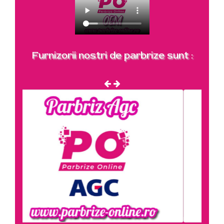
Furnizorii nostri de parbrize sunt :