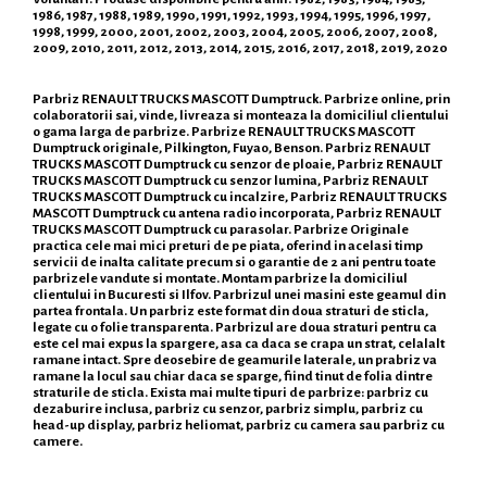
1986, 1987, 1988, 1989, 1990, 1991, 1992, 1993, 1994, 1995, 1996, 1997,
1998, 1999, 2000, 2001, 2002, 2003, 2004, 2005, 2006, 2007, 2008,
2009, 2010, 2011, 2012, 2013, 2014, 2015, 2016, 2017, 2018, 2019, 2020
Parbriz RENAULT TRUCKS MASCOTT Dumptruck. Parbrize online, prin
colaboratorii sai, vinde, livreaza si monteaza la domiciliul clientului
o gama larga de parbrize. Parbrize RENAULT TRUCKS MASCOTT
Dumptruck originale, Pilkington, Fuyao, Benson. Parbriz RENAULT
TRUCKS MASCOTT Dumptruck cu senzor de ploaie, Parbriz RENAULT
TRUCKS MASCOTT Dumptruck cu senzor lumina, Parbriz RENAULT
TRUCKS MASCOTT Dumptruck cu incalzire, Parbriz RENAULT TRUCKS
MASCOTT Dumptruck cu antena radio incorporata, Parbriz RENAULT
TRUCKS MASCOTT Dumptruck cu parasolar. Parbrize Originale
practica cele mai mici preturi de pe piata, oferind in acelasi timp
servicii de inalta calitate precum si o garantie de 2 ani pentru toate
parbrizele vandute si montate. Montam parbrize la domiciliul
clientului in Bucuresti si Ilfov. Parbrizul unei masini este geamul din
partea frontala. Un parbriz este format din doua straturi de sticla,
legate cu o folie transparenta. Parbrizul are doua straturi pentru ca
este cel mai expus la spargere, asa ca daca se crapa un strat, celalalt
ramane intact. Spre deosebire de geamurile laterale, un prabriz va
ramane la locul sau chiar daca se sparge, fiind tinut de folia dintre
straturile de sticla. Exista mai multe tipuri de parbrize: parbriz cu
dezaburire inclusa, parbriz cu senzor, parbriz simplu, parbriz cu
head-up display, parbriz heliomat, parbriz cu camera sau parbriz cu
camere.