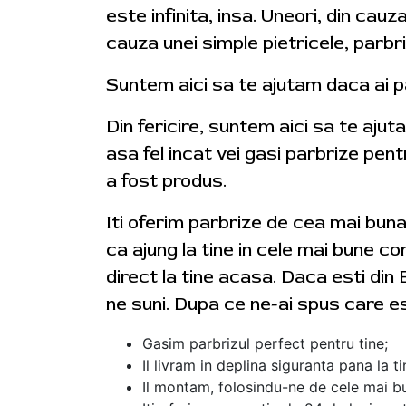
este infinita, insa. Uneori, din cauz
cauza unei simple pietricele, parbr
Suntem aici sa te ajutam daca ai p
Din fericire, suntem aici sa te aju
asa fel incat vei gasi parbrize pent
a fost produs.
Iti oferim parbrize de cea mai bun
ca ajung la tine in cele mai bune con
direct la tine acasa. Daca esti din 
ne suni. Dupa ce ne-ai spus care e
Gasim parbrizul perfect pentru tine;
Il livram in deplina siguranta pana la t
Il montam, folosindu-ne de cele mai bu