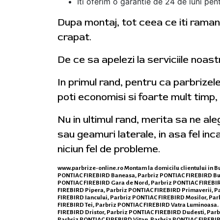
Iti oferim o garantie de 24 de luni pent
Dupa montaj, tot ceea ce iti ramane
crapat.
De ce sa apelezi la serviciile noas
In primul rand, pentru ca parbrizel
poti economisi si foarte mult timp,
Nu in ultimul rand, merita sa ne al
sau geamuri laterale, in asa fel inca
niciun fel de probleme.
www.parbrize-online.ro
Montam la domicilu clientului in B
PONTIAC FIREBIRD Baneasa, Parbriz PONTIAC FIREBIRD Buc
PONTIAC FIREBIRD Gara de Nord, Parbriz PONTIAC FIREBIRD
FIREBIRD Pipera, Parbriz PONTIAC FIREBIRD Primaverii, P
FIREBIRD Iancului, Parbriz PONTIAC FIREBIRD Mosilor, Pa
FIREBIRD Tei, Parbriz PONTIAC FIREBIRD Vatra Luminoasa. 
FIREBIRD Dristor, Parbriz PONTIAC FIREBIRD Dudesti, Parb
Parbriz PONTIAC FIREBIRD Vitan, Parbriz PONTIAC FIREBIRD