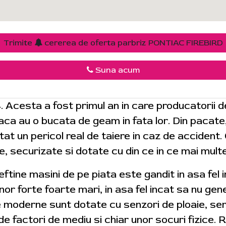
Trimite
cererea de oferta parbriz PONTIAC FIREBIRD
Suna acum
4. Acesta a fost primul an in care producatorii 
 daca au o bucata de geam in fata lor. Din pacat
tat un pericol real de taiere in caz de accident.
e, securizate si dotate cu din ce in ce mai mult
 ieftine masini de pe piata este gandit in asa fel
r forte foarte mari, in asa fel incat sa nu gene
e moderne sunt dotate cu senzori de ploaie, sen
de factori de mediu si chiar unor socuri fizice