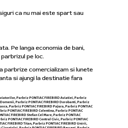
asiguri ca nu mai este spart sau
iata. Pe langa economia de bani,
parbrizul pe loc.
ga parbrize comercializam si lunete
anta si ajungi la destinatie fara
viatorilor, Parbriz PONTIAC FIREBIRD Aviatiei, Parbriz
Domenii, Parbriz PONTIAC FIREBIRD Dorobanti, Parbriz
easca, Parbriz PONTIAC FIREBIRD Pajura, Parbriz PONTIAC
rbriz PONTIAC FIREBIRD Colentina, Parbriz PONTIAC
ONTIAC FIREBIRD Stefan Cel Mare, Parbriz PONTIAC
rbriz PONTIAC FIREBIRD Centrul Civic, Parbriz PONTIAC
IAC FIREBIRD Titan, Parbriz PONTIAC FIREBIRD Unirii,
 Giurgiului, Parbriz PONTIAC FIREBIRD Berceni, Parbriz