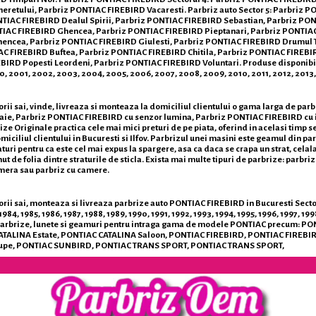
eretului, Parbriz PONTIAC FIREBIRD Vacaresti. Parbriz auto Sector 5: Parbriz
NTIAC FIREBIRD Dealul Spirii, Parbriz PONTIAC FIREBIRD Sebastian, Parbriz PO
IAC FIREBIRD Ghencea, Parbriz PONTIAC FIREBIRD Pieptanari, Parbriz PONTIAC F
ncea, Parbriz PONTIAC FIREBIRD Giulesti, Parbriz PONTIAC FIREBIRD Drumul Tab
AC FIREBIRD Buftea, Parbriz PONTIAC FIREBIRD Chitila, Parbriz PONTIAC FIREB
D Popesti Leordeni, Parbriz PONTIAC FIREBIRD Voluntari. Produse disponibile pen
2000, 2001, 2002, 2003, 2004, 2005, 2006, 2007, 2008, 2009, 2010, 2011, 2012, 2013,
ii sai, vinde, livreaza si monteaza la domiciliul clientului o gama larga de par
aie, Parbriz PONTIAC FIREBIRD cu senzor lumina, Parbriz PONTIAC FIREBIRD cu 
 Originale practica cele mai mici preturi de pe piata, oferind in acelasi timp ser
ciliul clientului in Bucuresti si Ilfov. Parbrizul unei masini este geamul din par
raturi pentru ca este cel mai expus la spargere, asa ca daca se crapa un strat, cel
nut de folia dintre straturile de sticla. Exista mai multe tipuri de parbrize: parbr
amera sau parbriz cu camere.
 sai, monteaza si livreaza parbrize auto PONTIAC FIREBIRD in Bucuresti Sector 1, S
1984, 1985, 1986, 1987, 1988, 1989, 1990, 1991, 1992, 1993, 1994, 1995, 1996, 1997,
aza parbrize, lunete si geamuri pentru intraga gama de modele PONTIAC precum
TALINA Estate, PONTIAC CATALINA Saloon, PONTIAC FIREBIRD, PONTIAC FIREBI
upe, PONTIAC SUNBIRD, PONTIAC TRANS SPORT, PONTIAC TRANS SPORT,