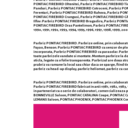
PONTIAC FIREBIRD Oltenitei, Parbriz PONTIAC FIREBIRD Tin
Panduri, Parbriz PONTIAC FIREBIRD Cotroceni, Parbriz PO
Ferentari, Parbriz PONTIAC FIREBIRD Rahova, Parbriz PONT
PONTIAC FIREBIRD Crangasi, Parbriz PONTIAC FIREBIRD Ghe
Ilfov: Parbriz PONTIAC FIREBIRD Bragadiru, Parbriz PONTI
PONTIAC FIREBIRD Oras Pantelimon, Parbriz PONTIAC FIREBIR
1990, 1991, 1992, 1993, 1994, 1995, 1996, 1997, 1998, 1999, 
Parbriz PONTIAC FIREBIRD. Parbrize online, prin colaborator
Fuyao, Benson. Parbriz PONTIAC FIREBIRD cu senzor de plo
incorporata, Parbriz PONTIAC FIREBIRD cu parasolar. Parbrize
toate parbrizele vandute si montate. Montam parbrize la domi
sticla, legate cu o folie transparenta. Parbrizul are doua st
prabriz va ramane la locul sau chiar daca se sparge, fiind ti
parbriz cu head-up display, parbriz heliomat, parbriz cu c
Parbriz PONTIAC FIREBIRD. Parbrize online, prin colaboratorii
Parbriz PONTIAC FIREBIRD fabricat in anii:1981, 1982, 1983, 
in parteneriat cu o serie de colaboratori, comercialize
BONNEVILLE Saloon, PONTIAC CATALINA Coupe, PONTIAC CA
LEMANS Saloon, PONTIAC PHOENIX, PONTIAC PHOENIX Co