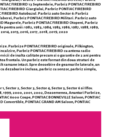
 PONTIAC FIREBIRD 13 Septembrie, Parbriz PONTIAC FIREBIRD
NTIAC FIREBIRD Giurgiului, Parbriz PONTIAC FIREBIRD
IREBIRD Autobuzul. Parbriz auto Sector 6: Parbriz
erei, Parbriz PONTIAC FIREBIRD Militari. Parbriz auto
IRD Magurele, Parbriz PONTIAC FIREBIRD Otopeni, Parbriz
tru anii: 1982, 1983, 1984, 1985, 1986, 1987, 1988, 1989,
 2014, 2015, 2016, 2017, 2018, 2019, 2020
brize. Parbrize PONTIAC FIREBIRD originale, Pilkington,
incalzire, Parbriz PONTIAC FIREBIRD cu antena radio
vicii de inalta calitate precum si o garantie de 2 ani pentru
tea frontala. Un parbriz este format din doua straturi de
alalt ramane intact. Spre deosebire de geamurile laterale, un
iz cu dezaburire inclusa, parbriz cu senzor, parbriz simplu,
ector 2, Sector 3, Sector 4, Sector 5, Sector 6 si Ilfov.
 1998, 1999, 2000, 2001, 2002, Deasemenea, Anunturi Parbrize,
: PONTIAC 6000 Coupe, PONTIAC BONNEVILLE Saloon, PONTIAC
RD Convertible, PONTIAC GRAND AM Saloon, PONTIAC