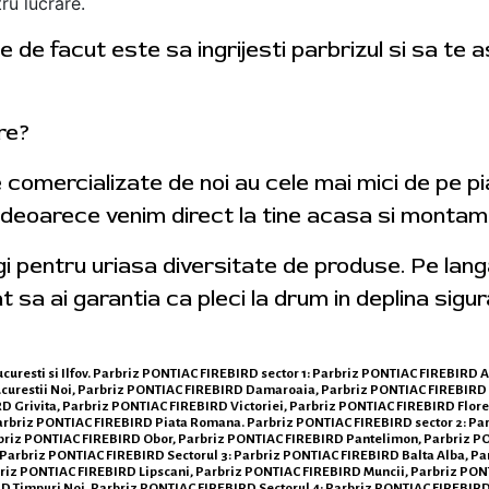
ru lucrare.
 de facut este sa ingrijesti parbrizul si sa te 
tre?
e comercializate de noi au cele mai mici de pe p
 deoarece venim direct la tine acasa si montam 
egi pentru uriasa diversitate de produse. Pe lan
t sa ai garantia ca pleci la drum in deplina sigur
ucuresti si Ilfov. Parbriz PONTIAC FIREBIRD sector 1: Parbriz PONTIAC FIREBIRD A
urestii Noi, Parbriz PONTIAC FIREBIRD Damaroaia, Parbriz PONTIAC FIREBIRD 
 Grivita, Parbriz PONTIAC FIREBIRD Victoriei, Parbriz PONTIAC FIREBIRD Flor
arbriz PONTIAC FIREBIRD Piata Romana. Parbriz PONTIAC FIREBIRD sector 2: Pa
rbriz PONTIAC FIREBIRD Obor, Parbriz PONTIAC FIREBIRD Pantelimon, Parbriz P
Parbriz PONTIAC FIREBIRD Sectorul 3: Parbriz PONTIAC FIREBIRD Balta Alba, Pa
riz PONTIAC FIREBIRD Lipscani, Parbriz PONTIAC FIREBIRD Muncii, Parbriz PONT
 Timpuri Noi. Parbriz PONTIAC FIREBIRD Sectorul 4: Parbriz PONTIAC FIREBIRD