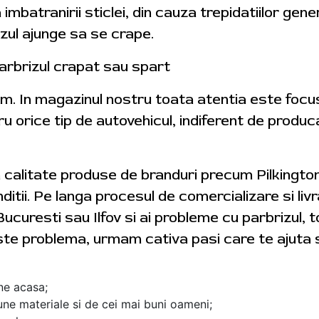
a imbatranirii sticlei, din cauza trepidatiilor gene
izul ajunge sa se crape.
arbrizul crapat sau spart
tam. In magazinul nostru toata atentia este foc
ru orice tip de autovehicul, indiferent de produ
a calitate produse de branduri precum Pilkingt
ditii. Pe langa procesul de comercializare si livra
Bucuresti sau Ilfov si ai probleme cu parbrizul, 
ste problema, urmam cativa pasi care te ajuta s
ine acasa;
ne materiale si de cei mai buni oameni;