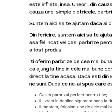
este infinita, insa. Uneori, din cauz
cauza unei simple pietricele, parbr
Suntem aici sa te ajutam daca ai p
Din fericire, suntem aici sa te aju
asa fel incat vei gasi parbrize pent
a fost produs.
Iti oferim parbrize de cea mai bun
ca ajung la tine in cele mai bune con
direct la tine acasa. Daca esti din 
ne suni. Dupa ce ne-ai spus care e
Gasim parbrizul perfect pentru tine;
Il livram in deplina siguranta pana la t
Il montam, folosindu-ne de cele mai bu