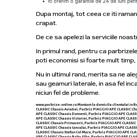
Iti oferim o garantie de 24 de luni pent
Dupa montaj, tot ceea ce iti ramane
crapat.
De ce sa apelezi la serviciile noas
In primul rand, pentru ca parbrizel
poti economisi si foarte mult timp,
Nu in ultimul rand, merita sa ne al
sau geamuri laterale, in asa fel inca
niciun fel de probleme.
www.parbrize-online.ro
Montam la domicilu clientului in B
CLASSIC Chassis Aviatiei, Parbriz PIAGGIO APE CLASSIC C
APE CLASSIC Chassis Domenii, Parbriz PIAGGIO APE CLASSI
APE CLASSIC Chassis Victoriei, Parbriz PIAGGIO APE CLASS
CLASSIC Chassis Primaverii, Parbriz PIAGGIO APE CLASSIC 
APE CLASSIC Chassis Iancului, Parbriz PIAGGIO APE CLASS
CLASSIC Chassis Stefan Cel Mare, Parbriz PIAGGIO APE CLA
APE CLASSIC Chassis Balta Alba, Parbriz PIAGGIO APE CLAS