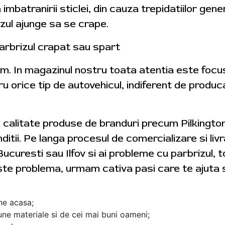
a imbatranirii sticlei, din cauza trepidatiilor gene
izul ajunge sa se crape.
arbrizul crapat sau spart
tam. In magazinul nostru toata atentia este foc
ru orice tip de autovehicul, indiferent de produ
a calitate produse de branduri precum Pilkingt
ditii. Pe langa procesul de comercializare si livra
Bucuresti sau Ilfov si ai probleme cu parbrizul, 
ste problema, urmam cativa pasi care te ajuta s
ine acasa;
ne materiale si de cei mai buni oameni;