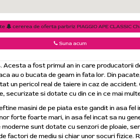
ite
cererea de oferta parbriz PIAGGIO APE CLASSIC Ch
Suna acum
4. Acesta a fost primul an in care producatorii 
 daca au o bucata de geam in fata lor. Din pacat
tat un pericol real de taiere in caz de accident.
e, securizate si dotate cu din ce in ce mai mult
 ieftine masini de pe piata este gandit in asa fel
r forte foarte mari, in asa fel incat sa nu gene
e moderne sunt dotate cu senzori de ploaie, sen
de factori de mediu si chiar unor socuri fizice