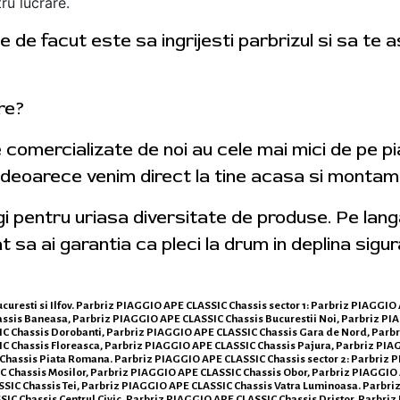
ru lucrare.
 de facut este sa ingrijesti parbrizul si sa te 
tre?
e comercializate de noi au cele mai mici de pe p
 deoarece venim direct la tine acasa si montam 
egi pentru uriasa diversitate de produse. Pe lan
t sa ai garantia ca pleci la drum in deplina sigur
ucuresti si Ilfov. Parbriz PIAGGIO APE CLASSIC Chassis sector 1: Parbriz PIAGGI
hassis Baneasa, Parbriz PIAGGIO APE CLASSIC Chassis Bucurestii Noi, Parbriz 
C Chassis Dorobanti, Parbriz PIAGGIO APE CLASSIC Chassis Gara de Nord, Parbr
IC Chassis Floreasca, Parbriz PIAGGIO APE CLASSIC Chassis Pajura, Parbriz PI
Chassis Piata Romana. Parbriz PIAGGIO APE CLASSIC Chassis sector 2: Parbriz 
IC Chassis Mosilor, Parbriz PIAGGIO APE CLASSIC Chassis Obor, Parbriz PIAGGI
SSIC Chassis Tei, Parbriz PIAGGIO APE CLASSIC Chassis Vatra Luminoasa. Parbri
SIC Chassis Centrul Civic, Parbriz PIAGGIO APE CLASSIC Chassis Dristor, Parbr