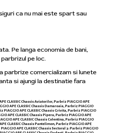
asiguri ca nu mai este spart sau
iata. Pe langa economia de bani,
parbrizul pe loc.
ga parbrize comercializam si lunete
anta si ajungi la destinatie fara
O APE CLASSIC Chassis Aviatorilor, Parbriz PIAGGIO APE
PIAGGIO APE CLASSIC Chassis Damaroaia, Parbriz PIAGGIO
iz PIAGGIO APE CLASSIC Chassis Grivita, Parbriz PIAGGIO
AGGIO APE CLASSIC Chassis Pipera, Parbriz PIAGGIO APE
PIAGGIO APE CLASSIC Chassis Colentina, Parbriz PIAGGIO
O APE CLASSIC Chassis Pantelimon, Parbriz PIAGGIO APE
z PIAGGIO APE CLASSIC Chassis Sectorul 3: Parbriz PIAGGIO
iz PIAGGIO APE CLASSIC Chassis Dudesti, Parbriz PIAGGIO