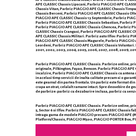
APE CLASSIC Chassis Lipscani, Parbriz PIAGGIO APE CLASSI
Chassis Vitan, Parbriz PIAGGIO APE CLASSIC Chassis Timpu
Chassis Berceni, Parbriz PIAGGIO APE CLASSIC Chassis Olte
PIAGGIO APE CLASSIC Chassis 13 Septembrie, Parbriz PIAGG
Parbriz PIAGGIO APE CLASSIC Chassis Sebastian, Parbriz P
Parbriz PIAGGIO APE CLASSIC Chassis Ghencea, Parbriz PIA
CLASSIC Chassis Crangasi, Parbriz PIAGGIO APE CLASSIC C
APE CLASSIC Chassis Militari. Parbriz auto Ilfov: Parbriz
PIAGGIO APE CLASSIC Chassis Magurele, Parbriz PIAGGIO A
Leordeni, Parbriz PIAGGIO APE CLASSIC Chassis Voluntari. Prod
2001, 2002, 2003, 2004, 2005, 2006, 2007, 2008, 2009, 2010,
Parbriz PIAGGIO APE CLASSIC Chassis. Parbrize online, prin
originale, Pilkington, Fuyao, Benson. Parbriz PIAGGIO APE
incalzire, Parbriz PIAGGIO APE CLASSIC Chassis cu antena r
in acelasi timp servicii de inalta calitate precum si o garan
este geamul din partea frontala. Un parbriz este format din d
crapa un strat, celalalt ramane intact. Spre deosebire de geam
de parbrize: parbriz cu dezaburire inclusa, parbriz cu senz
Parbriz PIAGGIO APE CLASSIC Chassis. Parbrize online, prin 
5, Sector 6 si Ilfov. Parbriz PIAGGIO APE CLASSIC Chassis fa
intraga gama de modele PIAGGIO precum: PIAGGIO APE (M
Platform/Chassis, PIAGGIO M500, PIAGGIO PORTER Box, 