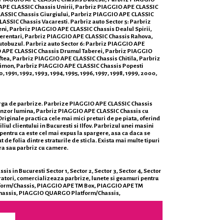
APE CLASSIC Chassis Unirii, Parbriz PIAGGIO APE CLASSIC
LASSIC Chassis Giurgiului, Parbriz PIAGGIO APE CLASSIC
SSIC Chassis Vacaresti. Parbriz auto Sector 5: Parbriz
i, Parbriz PIAGGIO APE CLASSIC Chassis Dealul Spirii,
erentari, Parbriz PIAGGIO APE CLASSIC Chassis Rahova,
obuzul. Parbriz auto Sector 6: Parbriz PIAGGIO APE
O APE CLASSIC Chassis Drumul Taberei, Parbriz PIAGGIO
tea, Parbriz PIAGGIO APE CLASSIC Chassis Chitila, Parbriz
imon, Parbriz PIAGGIO APE CLASSIC Chassis Popesti
 1991, 1992, 1993, 1994, 1995, 1996, 1997, 1998, 1999, 2000,
larga de parbrize. Parbrize PIAGGIO APE CLASSIC Chassis
senzor lumina, Parbriz PIAGGIO APE CLASSIC Chassis cu
ginale practica cele mai mici preturi de pe piata, oferind
iul clientului in Bucuresti si Ilfov. Parbrizul unei masini
 pentru ca este cel mai expus la spargere, asa ca daca se
de folia dintre straturile de sticla. Exista mai multe tipuri
ra sau parbriz cu camere.
 in Bucuresti Sector 1, Sector 2, Sector 3, Sector 4, Sector
oratori, comercializeaza parbrize, lunete si geamuri pentru
form/Chassis, PIAGGIO APE TM Box, PIAGGIO APE TM
assis, PIAGGIO QUARGO Platform/Chassis,