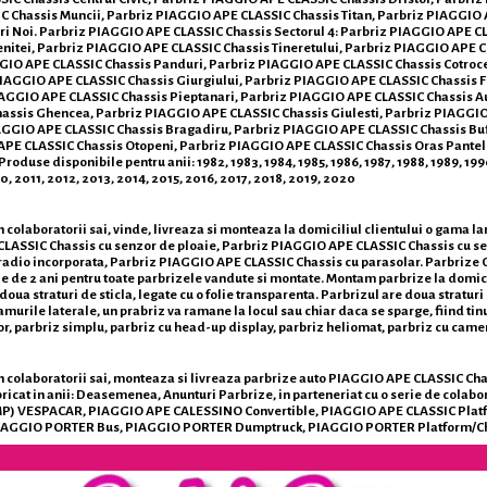
C Chassis Muncii, Parbriz PIAGGIO APE CLASSIC Chassis Titan, Parbriz PIAGGIO 
ri Noi. Parbriz PIAGGIO APE CLASSIC Chassis Sectorul 4: Parbriz PIAGGIO APE C
nitei, Parbriz PIAGGIO APE CLASSIC Chassis Tineretului, Parbriz PIAGGIO APE CLA
IO APE CLASSIC Chassis Panduri, Parbriz PIAGGIO APE CLASSIC Chassis Cotrocen
IAGGIO APE CLASSIC Chassis Giurgiului, Parbriz PIAGGIO APE CLASSIC Chassis F
GGIO APE CLASSIC Chassis Pieptanari, Parbriz PIAGGIO APE CLASSIC Chassis Aut
hassis Ghencea, Parbriz PIAGGIO APE CLASSIC Chassis Giulesti, Parbriz PIAGGI
 PIAGGIO APE CLASSIC Chassis Bragadiru, Parbriz PIAGGIO APE CLASSIC Chassis Buf
PE CLASSIC Chassis Otopeni, Parbriz PIAGGIO APE CLASSIC Chassis Oras Pantel
use disponibile pentru anii: 1982, 1983, 1984, 1985, 1986, 1987, 1988, 1989, 1990,
 2011, 2012, 2013, 2014, 2015, 2016, 2017, 2018, 2019, 2020
 colaboratorii sai, vinde, livreaza si monteaza la domiciliul clientului o gama 
 CLASSIC Chassis cu senzor de ploaie, Parbriz PIAGGIO APE CLASSIC Chassis cu 
adio incorporata, Parbriz PIAGGIO APE CLASSIC Chassis cu parasolar. Parbrize Ori
tie de 2 ani pentru toate parbrizele vandute si montate. Montam parbrize la domicil
oua straturi de sticla, legate cu o folie transparenta. Parbrizul are doua straturi
urile laterale, un prabriz va ramane la locul sau chiar daca se sparge, fiind tinut 
or, parbriz simplu, parbriz cu head-up display, parbriz heliomat, parbriz cu came
colaboratorii sai, monteaza si livreaza parbrize auto PIAGGIO APE CLASSIC Chassis
bricat in anii: Deasemenea, Anunturi Parbrize, in parteneriat cu o serie de colab
P) VESPACAR, PIAGGIO APE CALESSINO Convertible, PIAGGIO APE CLASSIC Plat
PIAGGIO PORTER Bus, PIAGGIO PORTER Dumptruck, PIAGGIO PORTER Platform/Ch