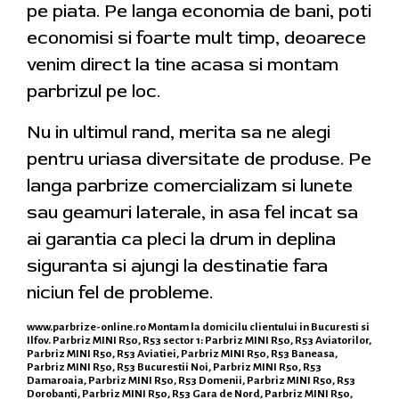
pe piata. Pe langa economia de bani, poti
economisi si foarte mult timp, deoarece
venim direct la tine acasa si montam
parbrizul pe loc.
Nu in ultimul rand, merita sa ne alegi
pentru uriasa diversitate de produse. Pe
langa parbrize comercializam si lunete
sau geamuri laterale, in asa fel incat sa
ai garantia ca pleci la drum in deplina
siguranta si ajungi la destinatie fara
niciun fel de probleme.
www.parbrize-online.ro
Montam la domicilu clientului in Bucuresti si
Ilfov. Parbriz MINI R50, R53 sector 1: Parbriz MINI R50, R53 Aviatorilor,
Parbriz MINI R50, R53 Aviatiei, Parbriz MINI R50, R53 Baneasa,
Parbriz MINI R50, R53 Bucurestii Noi, Parbriz MINI R50, R53
Damaroaia, Parbriz MINI R50, R53 Domenii, Parbriz MINI R50, R53
Dorobanti, Parbriz MINI R50, R53 Gara de Nord, Parbriz MINI R50,