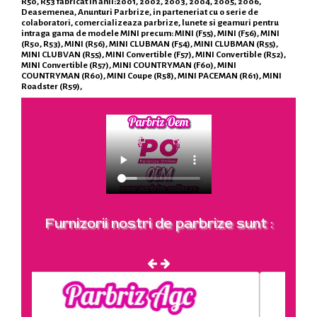
R50, R53 fabricat in anii:2001, 2002, 2003, 2004, 2005, 2006,
Deasemenea, Anunturi Parbrize, in parteneriat cu o serie de
colaboratori, comercializeaza parbrize, lunete si geamuri pentru
intraga gama de modele MINI precum: MINI (F55), MINI (F56), MINI
(R50, R53), MINI (R56), MINI CLUBMAN (F54), MINI CLUBMAN (R55),
MINI CLUBVAN (R55), MINI Convertible (F57), MINI Convertible (R52),
MINI Convertible (R57), MINI COUNTRYMAN (F60), MINI
COUNTRYMAN (R60), MINI Coupe (R58), MINI PACEMAN (R61), MINI
Roadster (R59),
Furnizorii nostri de parbrize sunt :