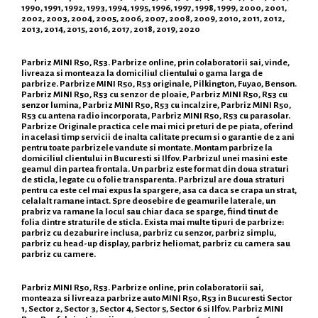
1990, 1991, 1992, 1993, 1994, 1995, 1996, 1997, 1998, 1999, 2000, 2001,
2002, 2003, 2004, 2005, 2006, 2007, 2008, 2009, 2010, 2011, 2012,
2013, 2014, 2015, 2016, 2017, 2018, 2019, 2020
Parbriz MINI R50, R53. Parbrize online, prin colaboratorii sai, vinde,
livreaza si monteaza la domiciliul clientului o gama larga de
parbrize. Parbrize MINI R50, R53 originale, Pilkington, Fuyao, Benson.
Parbriz MINI R50, R53 cu senzor de ploaie, Parbriz MINI R50, R53 cu
senzor lumina, Parbriz MINI R50, R53 cu incalzire, Parbriz MINI R50,
R53 cu antena radio incorporata, Parbriz MINI R50, R53 cu parasolar.
Parbrize Originale practica cele mai mici preturi de pe piata, oferind
in acelasi timp servicii de inalta calitate precum si o garantie de 2 ani
pentru toate parbrizele vandute si montate. Montam parbrize la
domiciliul clientului in Bucuresti si Ilfov. Parbrizul unei masini este
geamul din partea frontala. Un parbriz este format din doua straturi
de sticla, legate cu o folie transparenta. Parbrizul are doua straturi
pentru ca este cel mai expus la spargere, asa ca daca se crapa un strat,
celalalt ramane intact. Spre deosebire de geamurile laterale, un
prabriz va ramane la locul sau chiar daca se sparge, fiind tinut de
folia dintre straturile de sticla. Exista mai multe tipuri de parbrize:
parbriz cu dezaburire inclusa, parbriz cu senzor, parbriz simplu,
parbriz cu head-up display, parbriz heliomat, parbriz cu camera sau
parbriz cu camere.
Parbriz MINI R50, R53. Parbrize online, prin colaboratorii sai,
monteaza si livreaza parbrize auto MINI R50, R53 in Bucuresti Sector
1, Sector 2, Sector 3, Sector 4, Sector 5, Sector 6 si Ilfov. Parbriz MINI