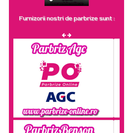
Furnizorii nostri de parbrize sunt :