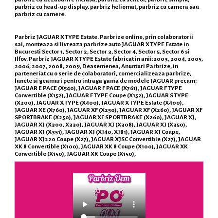
parbriz cu head-up display, parbriz heliomat, parbriz cu camera sau
parbriz cu camere.
Parbriz JAGUAR X TYPE Estate. Parbrize online, prin colaboratorii
sai, monteaza si livreaza parbrize auto JAGUAR X TYPE Estate in
Bucuresti Sector 1, Sector 2, Sector 3, Sector 4, Sector 5, Sector 6 si
Ilfov. Parbriz JAGUAR X TYPE Estate fabricat in anii:2003, 2004, 2005,
2006, 2007, 2008, 2009, Deasemenea, Anunturi Parbrize, in
parteneriat cu o serie de colaboratori, comercializeaza parbrize,
lunete si geamuri pentru intraga gama de modele JAGUAR precum:
JAGUAR E PACE (X540), JAGUAR F PACE (X761), JAGUAR F TYPE
Convertible (X152), JAGUAR F TYPE Coupe (X152), JAGUAR S TYPE
(X200), JAGUAR X TYPE (X400), JAGUAR X TYPE Estate (X400),
JAGUAR XE (X760), JAGUAR XF (X250), JAGUAR XF (X260), JAGUAR XF
SPORTBRAKE (X250), JAGUAR XF SPORTBRAKE (X260), JAGUAR XJ,
JAGUAR XJ (X300, X330), JAGUAR XJ (X308), JAGUAR XJ (X350),
JAGUAR XJ (X351), JAGUAR XJ (XJ40, XJ81), JAGUAR XJ Coupe,
JAGUAR XJ220 Coupe (X27), JAGUAR XJSC Convertible (X27), JAGUAR
XK 8 Convertible (X100), JAGUAR XK 8 Coupe (X100), JAGUAR XK
Convertible (X150), JAGUAR XK Coupe (X150),