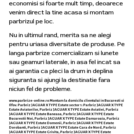
economisi si foarte mult timp, deoarece
venim direct la tine acasa si montam
parbrizul pe loc.
Nu in ultimul rand, merita sa ne alegi
pentru uriasa diversitate de produse. Pe
langa parbrize comercializam si lunete
sau geamuri laterale, in asa fel incat sa
ai garantia ca pleci la drum in deplina
siguranta si ajungi la destinatie fara
niciun fel de probleme.
www.parbrize-online.ro
Montam la domicilu clientului in Bucuresti si
Ilfov. Parbriz JAGUAR X TYPE Estate sector 1: Parbriz JAGUAR X TYPE
Estate Aviatorilor, Parbriz JAGUAR X TYPE Estate Aviatiei, Parbriz
JAGUAR X TYPE Estate Baneasa, Parbriz JAGUAR X TYPE Estate
Bucurestii Noi, Parbriz JAGUAR X TYPE Estate Damaroaia, Parbriz
JAGUAR X TYPE Estate Domenii, Parbriz JAGUAR X TYPE Estate
Dorobanti, Parbriz JAGUAR X TYPE Estate Gara de Nord, Parbriz
JAGUAR X TYPE Estate Grivita, Parbriz JAGUAR X TYPE Estate