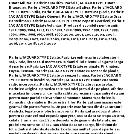
Estate Militari. Parbriz auto Ilfov: Parbriz JAGUAR X TYPE Estate
Bragadiru, Parbriz JAGUAR X TYPE Estate Buftea, Parbriz JAGUAR X
TYPE Estate Chitila, Parbriz JAGUAR X TYPE Estate Magurele, Parbriz
JAGUAR X TYPE Estate Otopeni, Parbriz JAGUAR X TYPE Estate Oras
Pantelimon, Parbriz JAGUAR X TYPE Estate Popesti Leordeni, Parbriz
JAGUAR X TYPE Estate Voluntari. Produse disponibile pentru anii:
1982, 1983, 1984, 1985, 1986, 1987, 1988, 1989, 1990, 1991, 1992, 1993,
1994, 1995, 1996, 1997, 1998, 1999, 2000, 2001, 2002, 2003, 2004,
2005, 2006, 2007, 2008, 2009, 2010, 2011, 2012, 2013, 2014, 2015,
2016, 2017, 2018, 2019, 2020
Parbriz JAGUAR X TYPE Estate. Parbrize online, prin colaboratorii
sai, vinde, livreaza si monteaza la domiciliul clientului o gama larga
de parbrize. Parbrize JAGUAR X TYPE Estate originale, Pilkington,
Fuyao, Benson. Parbriz JAGUAR X TYPE Estate cu senzor de ploaie,
Parbriz JAGUAR X TYPE Estate cu senzor lumina, Parbriz JAGUAR X
TYPE Estate cu incalzire, Parbriz JAGUAR X TYPE Estate cu antena
radio incorporata, Parbriz JAGUAR X TYPE Estate cu parasolar.
Parbrize Originale practica cele mai mici preturi de pe piata, oferind
in acelasi timp servicii de inalta calitate precum si o garantie de 2 ani
pentru toate parbrizele vandute si montate. Montam parbrize la
domiciliul clientului in Bucuresti si Ilfov. Parbrizul unei masini este
geamul din partea frontala. Un parbriz este format din doua straturi
de sticla, legate cu o folie transparenta. Parbrizul are doua straturi
pentru ca este cel mai expus la spargere, asa ca daca se crapa un strat,
celalalt ramane intact. Spre deosebire de geamurile laterale, un
prabriz va ramane la locul sau chiar daca se sparge, fiind tinut de
folia dintre straturile de sticla. Exista mai multe tipuri de parbrize:
parbriz cu dezaburire inclusa, parbriz cu senzor, parbriz simplu,