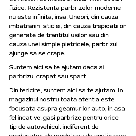
fizice. Rezistenta parbrizelor moderne
nu este infinita, insa. Uneori, din cauza
imbatranirii sticlei, din cauza trepidatiilor
generate de trantitul usilor sau din
cauza unei simple pietricele, parbrizul
ajunge sa se crape.
Suntem aici sa te ajutam daca ai
parbrizul crapat sau spart
Din fericire, suntem aici sa te ajutam. In
magazinul nostru toata atentia este
focusata asupra geamurilor auto, in asa
fel incat vei gasi parbrize pentru orice
tip de autovehicul, indiferent de
producator, de model sau de anul in care