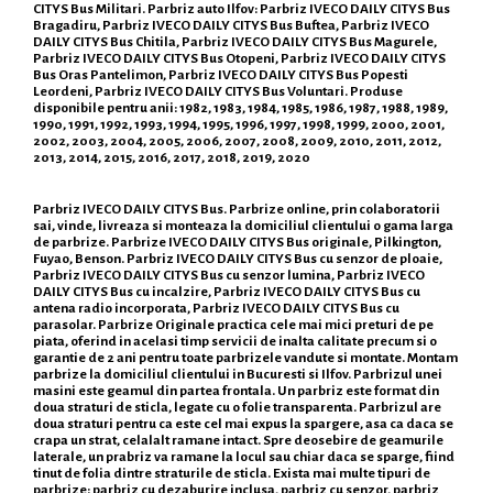
CITYS Bus Militari. Parbriz auto Ilfov: Parbriz IVECO DAILY CITYS Bus
Bragadiru, Parbriz IVECO DAILY CITYS Bus Buftea, Parbriz IVECO
DAILY CITYS Bus Chitila, Parbriz IVECO DAILY CITYS Bus Magurele,
Parbriz IVECO DAILY CITYS Bus Otopeni, Parbriz IVECO DAILY CITYS
Bus Oras Pantelimon, Parbriz IVECO DAILY CITYS Bus Popesti
Leordeni, Parbriz IVECO DAILY CITYS Bus Voluntari. Produse
disponibile pentru anii: 1982, 1983, 1984, 1985, 1986, 1987, 1988, 1989,
1990, 1991, 1992, 1993, 1994, 1995, 1996, 1997, 1998, 1999, 2000, 2001,
2002, 2003, 2004, 2005, 2006, 2007, 2008, 2009, 2010, 2011, 2012,
2013, 2014, 2015, 2016, 2017, 2018, 2019, 2020
Parbriz IVECO DAILY CITYS Bus. Parbrize online, prin colaboratorii
sai, vinde, livreaza si monteaza la domiciliul clientului o gama larga
de parbrize. Parbrize IVECO DAILY CITYS Bus originale, Pilkington,
Fuyao, Benson. Parbriz IVECO DAILY CITYS Bus cu senzor de ploaie,
Parbriz IVECO DAILY CITYS Bus cu senzor lumina, Parbriz IVECO
DAILY CITYS Bus cu incalzire, Parbriz IVECO DAILY CITYS Bus cu
antena radio incorporata, Parbriz IVECO DAILY CITYS Bus cu
parasolar. Parbrize Originale practica cele mai mici preturi de pe
piata, oferind in acelasi timp servicii de inalta calitate precum si o
garantie de 2 ani pentru toate parbrizele vandute si montate. Montam
parbrize la domiciliul clientului in Bucuresti si Ilfov. Parbrizul unei
masini este geamul din partea frontala. Un parbriz este format din
doua straturi de sticla, legate cu o folie transparenta. Parbrizul are
doua straturi pentru ca este cel mai expus la spargere, asa ca daca se
crapa un strat, celalalt ramane intact. Spre deosebire de geamurile
laterale, un prabriz va ramane la locul sau chiar daca se sparge, fiind
tinut de folia dintre straturile de sticla. Exista mai multe tipuri de
parbrize: parbriz cu dezaburire inclusa, parbriz cu senzor, parbriz