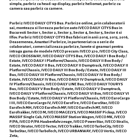
simplu, parbriz cu head-up display, parbriz heliomat, parbriz cu
camera sau parbriz cu camere.
Parbriz IVECO DAILY CITYS Bus. Parbrize online, prin colaboratorii
sai, monteaza si livreaza parbrize auto IVECO DAILY CITYS Bus in
Bucuresti Sector 1, Sector 2, Sector 3, Sector 4, Sector 5, Sector 6 si
Ilfov. Parbriz IVECO DAILY CITYS Bus fabricat in anii:2014, 2015, 2016,
Deasemenea, Anunturi Parbrize, in parteneriat cu o serie de
colaboratori, comercializeaza parbrize, lunete si geamuri pentru
intraga gama de modele IVECO precum: IVECO 370, IVECO City Class,
IVECO CROSSWAY, IVECO DAILY CITYS Bus, IVECO DAILY I Box Body /
Estate, IVECO DAILY I Platform/Chassis, IVECO DAILY II Box Body /
Estate, IVECO DAILY II Bus, IVECO DAILY II Dumptruck, IVECO DAILY II
Platform/Chassis, IVECO DAILY III Box Body / Estate, IVECO DAILY III
Bus, IVECO DAILY III Platform/Chassis, IVECO DAILY IV Box Body /
Estate, IVECO DAILY IV Bus, IVECO DAILY IV Dumptruck, IVECO DAILY
IV Platform/Chassis, IVECO DAILY LINE Bus, IVECO DAILY TOURYS
Bus, IVECO DAILY V Box Body / Estate, IVECO DAILY V Dumptruck,
IVECO DAILY V Platform/Chassis, IVECO DAILY VI Box, IVECO DAILY VI
Box Body / Estate, IVECO DAILY VI Platform/Chassis, IVECO EuroCargo
I III, IVECO EuroCargo IV, IVECO EuroFire, IVECO EuroStar, IVECO
EuroTech MH, IVECO EuroTech MP, IVECO EuroTech MT, IVECO
EuroTrakker, IVECO M, IVECO MAGELYS, IVECO MASSIF Pickup, IVECO
MASSIF Single Cab, IVECO MASSIF Station Wagon, IVECO MK, IVECO
P/PA, IVECO P/PA Haubenfahrzeuge, IVECO PowerStar, IVECO Stralis,
IVECO Strator, IVECO Tector, IVECO Trakker, IVECO TurboCity, IVECO
TurboStar, IVECO TurboTech, IVECO URBANWAY, IVECO Vertis, IVECO
Zeta,