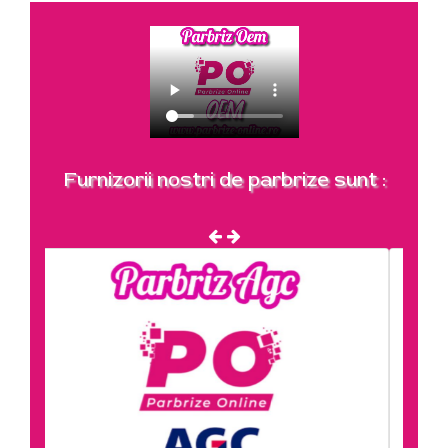
Furnizorii nostri de parbrize sunt :