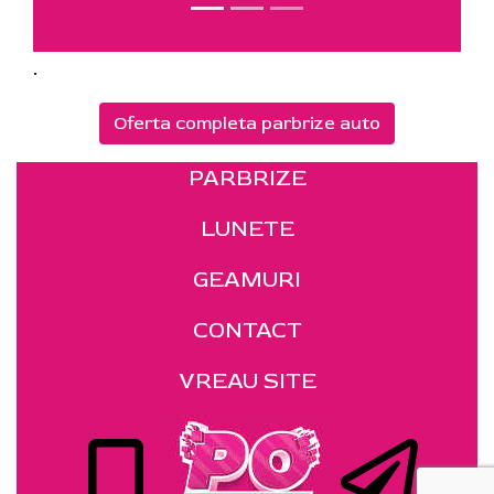
.
Oferta completa parbrize auto
PARBRIZE
LUNETE
GEAMURI
CONTACT
VREAU SITE