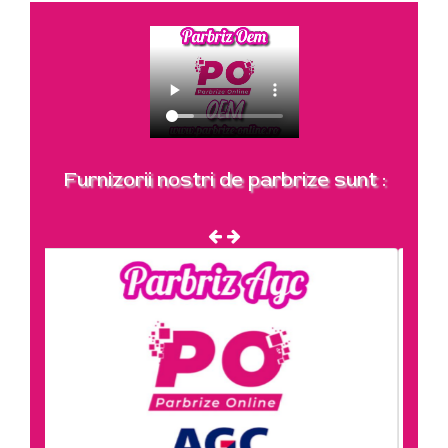
Furnizorii nostri de parbrize sunt :