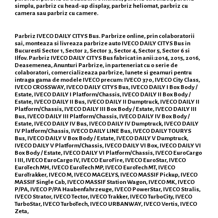
simplu, parbriz cu head-up display, parbriz heliomat, parbriz cu
camera sau parbriz cu camere.
Parbriz IVECO DAILY CITYS Bus. Parbrize online, prin colaboratorii
sai, monteaza si livreaza parbrize auto IVECO DAILY CITYS Bus in
Bucuresti Sector 1, Sector 2, Sector 3, Sector 4, Sector 5, Sector 6 si
Ilfov. Parbriz IVECO DAILY CITYS Bus fabricat in anii:2014, 2015, 2016,
Deasemenea, Anunturi Parbrize, in parteneriat cu o serie de
colaboratori, comercializeaza parbrize, lunete si geamuri pentru
intraga gama de modele IVECO precum: IVECO 370, IVECO City Class,
IVECO CROSSWAY, IVECO DAILY CITYS Bus, IVECO DAILY I Box Body /
Estate, IVECO DAILY I Platform/Chassis, IVECO DAILY II Box Body /
Estate, IVECO DAILY II Bus, IVECO DAILY II Dumptruck, IVECO DAILY II
Platform/Chassis, IVECO DAILY III Box Body / Estate, IVECO DAILY III
Bus, IVECO DAILY III Platform/Chassis, IVECO DAILY IV Box Body /
Estate, IVECO DAILY IV Bus, IVECO DAILY IV Dumptruck, IVECO DAILY
IV Platform/Chassis, IVECO DAILY LINE Bus, IVECO DAILY TOURYS
Bus, IVECO DAILY V Box Body / Estate, IVECO DAILY V Dumptruck,
IVECO DAILY V Platform/Chassis, IVECO DAILY VI Box, IVECO DAILY VI
Box Body / Estate, IVECO DAILY VI Platform/Chassis, IVECO EuroCargo
I III, IVECO EuroCargo IV, IVECO EuroFire, IVECO EuroStar, IVECO
EuroTech MH, IVECO EuroTech MP, IVECO EuroTech MT, IVECO
EuroTrakker, IVECO M, IVECO MAGELYS, IVECO MASSIF Pickup, IVECO
MASSIF Single Cab, IVECO MASSIF Station Wagon, IVECO MK, IVECO
P/PA, IVECO P/PA Haubenfahrzeuge, IVECO PowerStar, IVECO Stralis,
IVECO Strator, IVECO Tector, IVECO Trakker, IVECO TurboCity, IVECO
TurboStar, IVECO TurboTech, IVECO URBANWAY, IVECO Vertis, IVECO
Zeta,