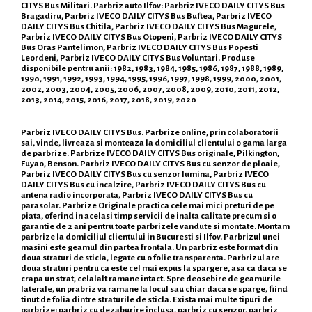
CITYS Bus Militari. Parbriz auto Ilfov: Parbriz IVECO DAILY CITYS Bus
Bragadiru, Parbriz IVECO DAILY CITYS Bus Buftea, Parbriz IVECO
DAILY CITYS Bus Chitila, Parbriz IVECO DAILY CITYS Bus Magurele,
Parbriz IVECO DAILY CITYS Bus Otopeni, Parbriz IVECO DAILY CITYS
Bus Oras Pantelimon, Parbriz IVECO DAILY CITYS Bus Popesti
Leordeni, Parbriz IVECO DAILY CITYS Bus Voluntari. Produse
disponibile pentru anii: 1982, 1983, 1984, 1985, 1986, 1987, 1988, 1989,
1990, 1991, 1992, 1993, 1994, 1995, 1996, 1997, 1998, 1999, 2000, 2001,
2002, 2003, 2004, 2005, 2006, 2007, 2008, 2009, 2010, 2011, 2012,
2013, 2014, 2015, 2016, 2017, 2018, 2019, 2020
Parbriz IVECO DAILY CITYS Bus. Parbrize online, prin colaboratorii
sai, vinde, livreaza si monteaza la domiciliul clientului o gama larga
de parbrize. Parbrize IVECO DAILY CITYS Bus originale, Pilkington,
Fuyao, Benson. Parbriz IVECO DAILY CITYS Bus cu senzor de ploaie,
Parbriz IVECO DAILY CITYS Bus cu senzor lumina, Parbriz IVECO
DAILY CITYS Bus cu incalzire, Parbriz IVECO DAILY CITYS Bus cu
antena radio incorporata, Parbriz IVECO DAILY CITYS Bus cu
parasolar. Parbrize Originale practica cele mai mici preturi de pe
piata, oferind in acelasi timp servicii de inalta calitate precum si o
garantie de 2 ani pentru toate parbrizele vandute si montate. Montam
parbrize la domiciliul clientului in Bucuresti si Ilfov. Parbrizul unei
masini este geamul din partea frontala. Un parbriz este format din
doua straturi de sticla, legate cu o folie transparenta. Parbrizul are
doua straturi pentru ca este cel mai expus la spargere, asa ca daca se
crapa un strat, celalalt ramane intact. Spre deosebire de geamurile
laterale, un prabriz va ramane la locul sau chiar daca se sparge, fiind
tinut de folia dintre straturile de sticla. Exista mai multe tipuri de
parbrize: parbriz cu dezaburire inclusa, parbriz cu senzor, parbriz