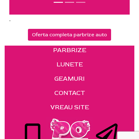
.
Oferta completa parbrize auto
PARBRIZE
LUNETE
GEAMURI
CONTACT
VREAU SITE