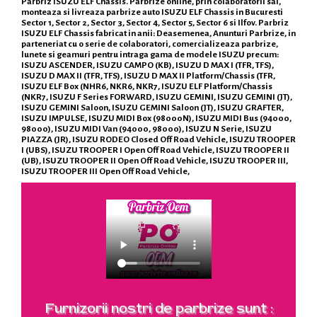
Parbriz ISUZU ELF Chassis. Parbrize online, prin colaboratorii sai,
monteaza si livreaza parbrize auto ISUZU ELF Chassis in Bucuresti
Sector 1, Sector 2, Sector 3, Sector 4, Sector 5, Sector 6 si Ilfov. Parbriz
ISUZU ELF Chassis fabricat in anii: Deasemenea, Anunturi Parbrize, in
parteneriat cu o serie de colaboratori, comercializeaza parbrize,
lunete si geamuri pentru intraga gama de modele ISUZU precum:
ISUZU ASCENDER, ISUZU CAMPO (KB), ISUZU D MAX I (TFR, TFS),
ISUZU D MAX II (TFR, TFS), ISUZU D MAX II Platform/Chassis (TFR,
ISUZU ELF Box (NHR6, NKR6, NKR7, ISUZU ELF Platform/Chassis
(NKR7, ISUZU F Series FORWARD, ISUZU GEMINI, ISUZU GEMINI (JT),
ISUZU GEMINI Saloon, ISUZU GEMINI Saloon (JT), ISUZU GRAFTER,
ISUZU IMPULSE, ISUZU MIDI Box (98000N), ISUZU MIDI Bus (94000,
98000), ISUZU MIDI Van (94000, 98000), ISUZU N Serie, ISUZU
PIAZZA (JR), ISUZU RODEO Closed Off Road Vehicle, ISUZU TROOPER
I (UBS), ISUZU TROOPER I Open Off Road Vehicle, ISUZU TROOPER II
(UB), ISUZU TROOPER II Open Off Road Vehicle, ISUZU TROOPER III,
ISUZU TROOPER III Open Off Road Vehicle,
Furnizorii nostri de parbrize sunt :