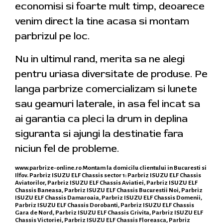
economisi si foarte mult timp, deoarece
venim direct la tine acasa si montam
parbrizul pe loc.
Nu in ultimul rand, merita sa ne alegi
pentru uriasa diversitate de produse. Pe
langa parbrize comercializam si lunete
sau geamuri laterale, in asa fel incat sa
ai garantia ca pleci la drum in deplina
siguranta si ajungi la destinatie fara
niciun fel de probleme.
www.parbrize-online.ro
Montam la domicilu clientului in Bucuresti si
Ilfov. Parbriz ISUZU ELF Chassis sector 1: Parbriz ISUZU ELF Chassis
Aviatorilor, Parbriz ISUZU ELF Chassis Aviatiei, Parbriz ISUZU ELF
Chassis Baneasa, Parbriz ISUZU ELF Chassis Bucurestii Noi, Parbriz
ISUZU ELF Chassis Damaroaia, Parbriz ISUZU ELF Chassis Domenii,
Parbriz ISUZU ELF Chassis Dorobanti, Parbriz ISUZU ELF Chassis
Gara de Nord, Parbriz ISUZU ELF Chassis Grivita, Parbriz ISUZU ELF
Chassis Victoriei, Parbriz ISUZU ELF Chassis Floreasca, Parbriz