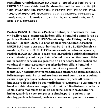
Pantelimon, Parbriz ISUZU ELF Chassis Popesti Leordeni, Parbriz
ISUZU ELF Chassis Voluntari. Produse disponibile pentru anii: 1982,
1983, 1984, 1985, 1986, 1987, 1988, 1989, 1990, 1991, 1992, 1993, 1994,
1995, 1996, 1997, 1998, 1999, 2000, 2001, 2002, 2003, 2004, 2005,
2006, 2007, 2008, 2009, 2010, 2011, 2012, 2013, 2014, 2015, 2016,
2017, 2018, 2019, 2020
Parbriz ISUZU ELF Chassis. Parbrize online, prin colaboratorii sai,
vinde, livreaza si monteaza la domiciliul clientului o gama larga de
parbrize. Parbrize ISUZU ELF Chassis originale, Pilkington, Fuyao,
Benson. Parbriz ISUZU ELF Chassis cu senzor de ploaie, Parbriz
ISUZU ELF Chassis cu senzor lumina, Parbriz ISUZU ELF Chassis cu
incalzire, Parbriz ISUZU ELF Chassis cu antena radio incorporata,
Parbriz ISUZU ELF Chassis cu parasolar. Parbrize Originale practica
cele mai mici preturi de pe piata, oferind in acelasi timp servicii de
inalta calitate precum si o garantie de 2 ani pentru toate parbrizele
vandute si montate. Montam parbrize la domiciliul clientului in
Bucuresti si Ilfov. Parbrizul unei masini este geamul din partea
frontala. Un parbriz este format din doua straturi de sticla, legate cu o
folie transparenta. Parbrizul are doua straturi pentru ca este cel mai
expus la spargere, asa ca daca se crapa un strat, celalalt ramane
intact. Spre deosebire de geamurile laterale, un prabriz va ramane la
locul sau chiar daca se sparge, fiind tinut de folia dintre straturile de
sticla. Exista mai multe tipuri de parbrize: parbriz cu dezaburire
inclusa, parbriz cu senzor, parbriz simplu, parbriz cu head-up
display, parbriz heliomat, parbriz cu camera sau parbriz cu camere.