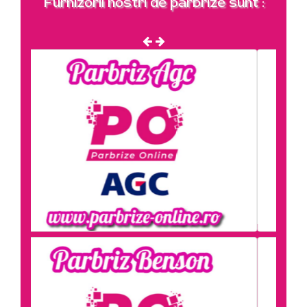
Furnizorii nostri de parbrize sunt :