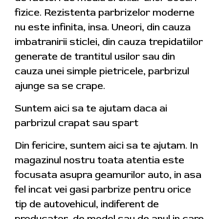
fizice. Rezistenta parbrizelor moderne
nu este infinita, insa. Uneori, din cauza
imbatranirii sticlei, din cauza trepidatiilor
generate de trantitul usilor sau din
cauza unei simple pietricele, parbrizul
ajunge sa se crape.
Suntem aici sa te ajutam daca ai
parbrizul crapat sau spart
Din fericire, suntem aici sa te ajutam. In
magazinul nostru toata atentia este
focusata asupra geamurilor auto, in asa
fel incat vei gasi parbrize pentru orice
tip de autovehicul, indiferent de
producator, de model sau de anul in care