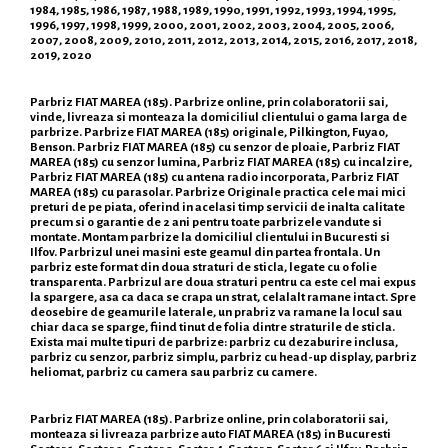
1984, 1985, 1986, 1987, 1988, 1989, 1990, 1991, 1992, 1993, 1994, 1995,
1996, 1997, 1998, 1999, 2000, 2001, 2002, 2003, 2004, 2005, 2006,
2007, 2008, 2009, 2010, 2011, 2012, 2013, 2014, 2015, 2016, 2017, 2018,
2019, 2020
Parbriz FIAT MAREA (185). Parbrize online, prin colaboratorii sai,
vinde, livreaza si monteaza la domiciliul clientului o gama larga de
parbrize. Parbrize FIAT MAREA (185) originale, Pilkington, Fuyao,
Benson. Parbriz FIAT MAREA (185) cu senzor de ploaie, Parbriz FIAT
MAREA (185) cu senzor lumina, Parbriz FIAT MAREA (185) cu incalzire,
Parbriz FIAT MAREA (185) cu antena radio incorporata, Parbriz FIAT
MAREA (185) cu parasolar. Parbrize Originale practica cele mai mici
preturi de pe piata, oferind in acelasi timp servicii de inalta calitate
precum si o garantie de 2 ani pentru toate parbrizele vandute si
montate. Montam parbrize la domiciliul clientului in Bucuresti si
Ilfov. Parbrizul unei masini este geamul din partea frontala. Un
parbriz este format din doua straturi de sticla, legate cu o folie
transparenta. Parbrizul are doua straturi pentru ca este cel mai expus
la spargere, asa ca daca se crapa un strat, celalalt ramane intact. Spre
deosebire de geamurile laterale, un prabriz va ramane la locul sau
chiar daca se sparge, fiind tinut de folia dintre straturile de sticla.
Exista mai multe tipuri de parbrize: parbriz cu dezaburire inclusa,
parbriz cu senzor, parbriz simplu, parbriz cu head-up display, parbriz
heliomat, parbriz cu camera sau parbriz cu camere.
Parbriz FIAT MAREA (185). Parbrize online, prin colaboratorii sai,
monteaza si livreaza parbrize auto FIAT MAREA (185) in Bucuresti