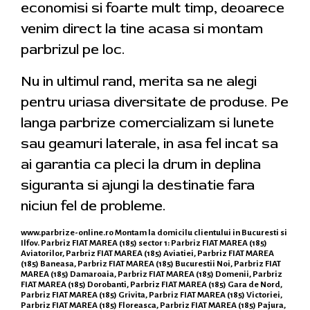
economisi si foarte mult timp, deoarece
venim direct la tine acasa si montam
parbrizul pe loc.
Nu in ultimul rand, merita sa ne alegi
pentru uriasa diversitate de produse. Pe
langa parbrize comercializam si lunete
sau geamuri laterale, in asa fel incat sa
ai garantia ca pleci la drum in deplina
siguranta si ajungi la destinatie fara
niciun fel de probleme.
www.parbrize-online.ro
Montam la domicilu clientului in Bucuresti si
Ilfov. Parbriz FIAT MAREA (185) sector 1: Parbriz FIAT MAREA (185)
Aviatorilor, Parbriz FIAT MAREA (185) Aviatiei, Parbriz FIAT MAREA
(185) Baneasa, Parbriz FIAT MAREA (185) Bucurestii Noi, Parbriz FIAT
MAREA (185) Damaroaia, Parbriz FIAT MAREA (185) Domenii, Parbriz
FIAT MAREA (185) Dorobanti, Parbriz FIAT MAREA (185) Gara de Nord,
Parbriz FIAT MAREA (185) Grivita, Parbriz FIAT MAREA (185) Victoriei,
Parbriz FIAT MAREA (185) Floreasca, Parbriz FIAT MAREA (185) Pajura,