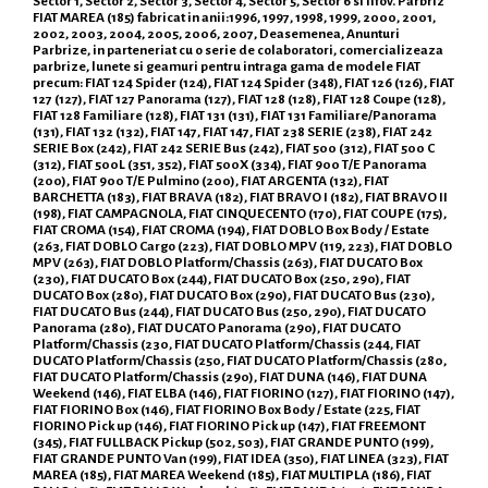
Sector 1, Sector 2, Sector 3, Sector 4, Sector 5, Sector 6 si Ilfov. Parbriz
FIAT MAREA (185) fabricat in anii:1996, 1997, 1998, 1999, 2000, 2001,
2002, 2003, 2004, 2005, 2006, 2007, Deasemenea, Anunturi
Parbrize, in parteneriat cu o serie de colaboratori, comercializeaza
parbrize, lunete si geamuri pentru intraga gama de modele FIAT
precum: FIAT 124 Spider (124), FIAT 124 Spider (348), FIAT 126 (126), FIAT
127 (127), FIAT 127 Panorama (127), FIAT 128 (128), FIAT 128 Coupe (128),
FIAT 128 Familiare (128), FIAT 131 (131), FIAT 131 Familiare/Panorama
(131), FIAT 132 (132), FIAT 147, FIAT 147, FIAT 238 SERIE (238), FIAT 242
SERIE Box (242), FIAT 242 SERIE Bus (242), FIAT 500 (312), FIAT 500 C
(312), FIAT 500L (351, 352), FIAT 500X (334), FIAT 900 T/E Panorama
(200), FIAT 900 T/E Pulmino (200), FIAT ARGENTA (132), FIAT
BARCHETTA (183), FIAT BRAVA (182), FIAT BRAVO I (182), FIAT BRAVO II
(198), FIAT CAMPAGNOLA, FIAT CINQUECENTO (170), FIAT COUPE (175),
FIAT CROMA (154), FIAT CROMA (194), FIAT DOBLO Box Body / Estate
(263, FIAT DOBLO Cargo (223), FIAT DOBLO MPV (119, 223), FIAT DOBLO
MPV (263), FIAT DOBLO Platform/Chassis (263), FIAT DUCATO Box
(230), FIAT DUCATO Box (244), FIAT DUCATO Box (250, 290), FIAT
DUCATO Box (280), FIAT DUCATO Box (290), FIAT DUCATO Bus (230),
FIAT DUCATO Bus (244), FIAT DUCATO Bus (250, 290), FIAT DUCATO
Panorama (280), FIAT DUCATO Panorama (290), FIAT DUCATO
Platform/Chassis (230, FIAT DUCATO Platform/Chassis (244, FIAT
DUCATO Platform/Chassis (250, FIAT DUCATO Platform/Chassis (280,
FIAT DUCATO Platform/Chassis (290), FIAT DUNA (146), FIAT DUNA
Weekend (146), FIAT ELBA (146), FIAT FIORINO (127), FIAT FIORINO (147),
FIAT FIORINO Box (146), FIAT FIORINO Box Body / Estate (225, FIAT
FIORINO Pick up (146), FIAT FIORINO Pick up (147), FIAT FREEMONT
(345), FIAT FULLBACK Pickup (502, 503), FIAT GRANDE PUNTO (199),
FIAT GRANDE PUNTO Van (199), FIAT IDEA (350), FIAT LINEA (323), FIAT
MAREA (185), FIAT MAREA Weekend (185), FIAT MULTIPLA (186), FIAT