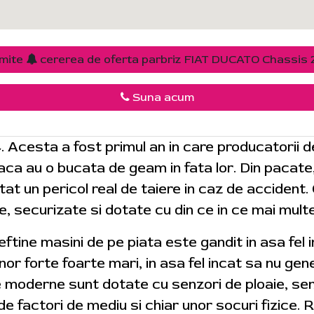
imite
cererea de oferta parbriz FIAT DUCATO Chassis 
Suna acum
4. Acesta a fost primul an in care producatorii 
 daca au o bucata de geam in fata lor. Din pacat
tat un pericol real de taiere in caz de accident.
e, securizate si dotate cu din ce in ce mai mult
 ieftine masini de pe piata este gandit in asa fel
r forte foarte mari, in asa fel incat sa nu gene
e moderne sunt dotate cu senzori de ploaie, sen
de factori de mediu si chiar unor socuri fizice