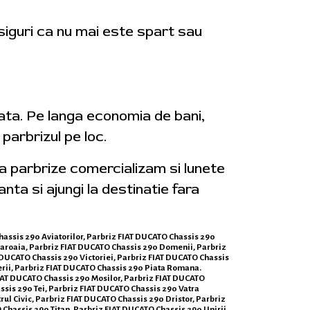
asiguri ca nu mai este spart sau
iata. Pe langa economia de bani,
parbrizul pe loc.
ga parbrize comercializam si lunete
anta si ajungi la destinatie fara
Chassis 290 Aviatorilor, Parbriz FIAT DUCATO Chassis 290
maroaia, Parbriz FIAT DUCATO Chassis 290 Domenii, Parbriz
 DUCATO Chassis 290 Victoriei, Parbriz FIAT DUCATO Chassis
erii, Parbriz FIAT DUCATO Chassis 290 Piata Romana.
FIAT DUCATO Chassis 290 Mosilor, Parbriz FIAT DUCATO
sis 290 Tei, Parbriz FIAT DUCATO Chassis 290 Vatra
ul Civic, Parbriz FIAT DUCATO Chassis 290 Dristor, Parbriz
Chassis 290 Titan, Parbriz FIAT DUCATO Chassis 290 Unirii,