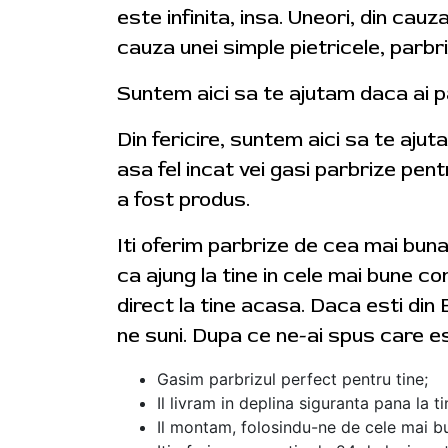
este infinita, insa. Uneori, din cauz
cauza unei simple pietricele, parbr
Suntem aici sa te ajutam daca ai p
Din fericire, suntem aici sa te aju
asa fel incat vei gasi parbrize pent
a fost produs.
Iti oferim parbrize de cea mai bun
ca ajung la tine in cele mai bune con
direct la tine acasa. Daca esti din 
ne suni. Dupa ce ne-ai spus care e
Gasim parbrizul perfect pentru tine;
Il livram in deplina siguranta pana la t
Il montam, folosindu-ne de cele mai bu