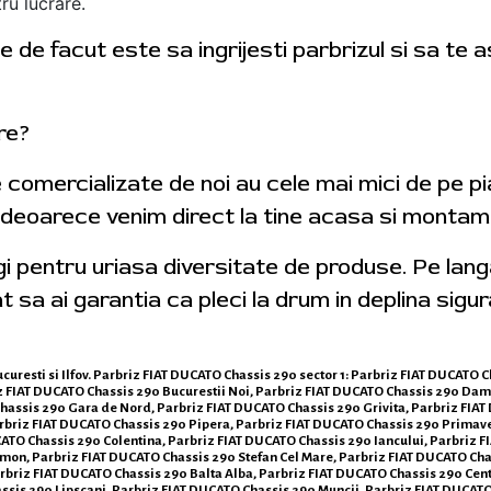
ru lucrare.
 de facut este sa ingrijesti parbrizul si sa te 
tre?
e comercializate de noi au cele mai mici de pe p
 deoarece venim direct la tine acasa si montam 
egi pentru uriasa diversitate de produse. Pe lan
t sa ai garantia ca pleci la drum in deplina sigur
curesti si Ilfov. Parbriz FIAT DUCATO Chassis 290 sector 1: Parbriz FIAT DUCATO 
iz FIAT DUCATO Chassis 290 Bucurestii Noi, Parbriz FIAT DUCATO Chassis 290 Da
assis 290 Gara de Nord, Parbriz FIAT DUCATO Chassis 290 Grivita, Parbriz FIAT
arbriz FIAT DUCATO Chassis 290 Pipera, Parbriz FIAT DUCATO Chassis 290 Primav
CATO Chassis 290 Colentina, Parbriz FIAT DUCATO Chassis 290 Iancului, Parbriz 
mon, Parbriz FIAT DUCATO Chassis 290 Stefan Cel Mare, Parbriz FIAT DUCATO Chas
briz FIAT DUCATO Chassis 290 Balta Alba, Parbriz FIAT DUCATO Chassis 290 Centr
sis 290 Lipscani, Parbriz FIAT DUCATO Chassis 290 Muncii, Parbriz FIAT DUCATO 