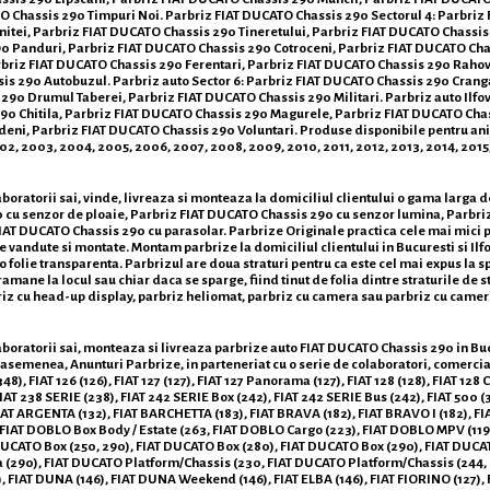
O Chassis 290 Timpuri Noi. Parbriz FIAT DUCATO Chassis 290 Sectorul 4: Parbriz
itei, Parbriz FIAT DUCATO Chassis 290 Tineretului, Parbriz FIAT DUCATO Chassis 
0 Panduri, Parbriz FIAT DUCATO Chassis 290 Cotroceni, Parbriz FIAT DUCATO Chas
rbriz FIAT DUCATO Chassis 290 Ferentari, Parbriz FIAT DUCATO Chassis 290 Raho
s 290 Autobuzul. Parbriz auto Sector 6: Parbriz FIAT DUCATO Chassis 290 Crang
90 Drumul Taberei, Parbriz FIAT DUCATO Chassis 290 Militari. Parbriz auto Ilfo
90 Chitila, Parbriz FIAT DUCATO Chassis 290 Magurele, Parbriz FIAT DUCATO Cha
i, Parbriz FIAT DUCATO Chassis 290 Voluntari. Produse disponibile pentru anii: 19
2002, 2003, 2004, 2005, 2006, 2007, 2008, 2009, 2010, 2011, 2012, 2013, 2014, 2015
boratorii sai, vinde, livreaza si monteaza la domiciliul clientului o gama larga 
 cu senzor de ploaie, Parbriz FIAT DUCATO Chassis 290 cu senzor lumina, Parbriz
T DUCATO Chassis 290 cu parasolar. Parbrize Originale practica cele mai mici pret
le vandute si montate. Montam parbrize la domiciliul clientului in Bucuresti si Ilf
 o folie transparenta. Parbrizul are doua straturi pentru ca este cel mai expus la 
mane la locul sau chiar daca se sparge, fiind tinut de folia dintre straturile de s
riz cu head-up display, parbriz heliomat, parbriz cu camera sau parbriz cu camer
oratorii sai, monteaza si livreaza parbrize auto FIAT DUCATO Chassis 290 in Bucures
 Deasemenea, Anunturi Parbrize, in parteneriat cu o serie de colaboratori, comerc
), FIAT 126 (126), FIAT 127 (127), FIAT 127 Panorama (127), FIAT 128 (128), FIAT 128 Co
IAT 238 SERIE (238), FIAT 242 SERIE Box (242), FIAT 242 SERIE Bus (242), FIAT 500 (31
FIAT ARGENTA (132), FIAT BARCHETTA (183), FIAT BRAVA (182), FIAT BRAVO I (182),
), FIAT DOBLO Box Body / Estate (263, FIAT DOBLO Cargo (223), FIAT DOBLO MPV (1
DUCATO Box (250, 290), FIAT DUCATO Box (280), FIAT DUCATO Box (290), FIAT DUCA
(290), FIAT DUCATO Platform/Chassis (230, FIAT DUCATO Platform/Chassis (244,
FIAT DUNA (146), FIAT DUNA Weekend (146), FIAT ELBA (146), FIAT FIORINO (127), 