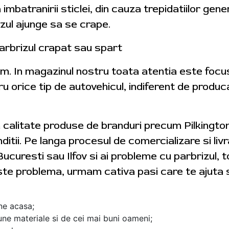
a imbatranirii sticlei, din cauza trepidatiilor gene
izul ajunge sa se crape.
arbrizul crapat sau spart
tam. In magazinul nostru toata atentia este foc
ru orice tip de autovehicul, indiferent de produ
a calitate produse de branduri precum Pilkingt
ditii. Pe langa procesul de comercializare si livra
Bucuresti sau Ilfov si ai probleme cu parbrizul, 
ste problema, urmam cativa pasi care te ajuta s
ine acasa;
ne materiale si de cei mai buni oameni;