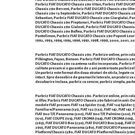
Parbriz FIAT DUCATO Chassis 290 Vitan, Parbriz FIAT DUCAT
Chassis 290 Berceni, Parbriz FIAT DUCATO Chassis 290 Olten
Chassis 290 13 Septembrie, Parbriz FIAT DUCATO Chassis 29
Sebastian, Parbriz FIAT DUCATO Chassis 290 Giurgiului, Pa
DUCATO Chassis 290 Pieptanari, Parbriz FIAT DUCATO Chassi
DUCATO Chassis 290 Giulesti, Parbriz FIAT DUCATO Chassis 2
DUCATO Chassis 290 Buftea, Parbriz FIAT DUCATO Chassis 2
Pantelimon, Parbriz FIAT DUCATO Chassis 290 Popesti Leorden
1992, 1993, 1994, 1995, 1996, 1997, 1998, 1999, 2000, 2001, 
Parbriz FIAT DUCATO Chassis 290. Parbrize online, prin cola
Pilkington, Fuyao, Benson. Parbriz FIAT DUCATO Chassis 290
DUCATO Chassis 290 cu antena radio incorporata, Parbriz FIA
calitate precum si o garantie de 2 ani pentru toate parbrize
Un parbriz este format din doua straturi de sticla, legate cu
intact. Spre deosebire de geamurile laterale, un prabriz va ra
dezaburire inclusa, parbriz cu senzor, parbriz simplu, parb
Parbriz FIAT DUCATO Chassis 290. Parbrize online, prin colab
si Ilfov. Parbriz FIAT DUCATO Chassis 290 fabricat in anii:
modele FIAT precum: FIAT 124 Spider (124), FIAT 124 Spider (348
Familiare/Panorama (131), FIAT 132 (132), FIAT 147, FIAT 147, F
FIAT 900 T/E Panorama (200), FIAT 900 T/E Pulmino (200), 
(170), FIAT COUPE (175), FIAT CROMA (154), FIAT CROMA (194
(263), FIAT DUCATO Box (230), FIAT DUCATO Box (244), FIAT 
290), FIAT DUCATO Panorama (280), FIAT DUCATO Panorama 
Platform/Chassis (280, FIAT DUCATO Platform/Chassis (290), 