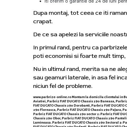
Iti oferim o garantie de 24 de luni pent
Dupa montaj, tot ceea ce iti ramane
crapat.
De ce sa apelezi la serviciile noas
In primul rand, pentru ca parbrizel
poti economisi si foarte mult timp,
Nu in ultimul rand, merita sa ne al
sau geamuri laterale, in asa fel inca
niciun fel de probleme.
www.parbrize-online.ro
Montam la domicilu clientului in Bu
Aviatiei, Parbriz FIAT DUCATO Chassis 290 Baneasa, Parbr
FIAT DUCATO Chassis 290 Dorobanti, Parbriz FIAT DUCATO Ch
290 Floreasca, Parbriz FIAT DUCATO Chassis 290 Pajura, P
Parbriz FIAT DUCATO Chassis 290 sector 2: Parbriz FIAT DU
Chassis 290 Obor, Parbriz FIAT DUCATO Chassis 290 Panteli
Luminoasa. Parbriz FIAT DUCATO Chassis 290 Sectorul 3: Par
FIAT DUCATO Chassis 290 Dudesti, Parbriz FIAT DUCATO Chas