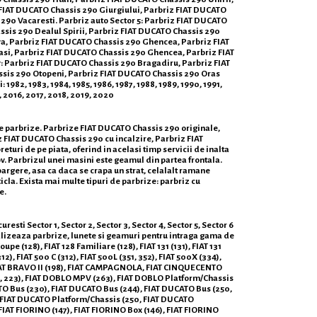
 FIAT DUCATO Chassis 290 Giurgiului, Parbriz FIAT DUCATO
290 Vacaresti. Parbriz auto Sector 5: Parbriz FIAT DUCATO
sis 290 Dealul Spirii, Parbriz FIAT DUCATO Chassis 290
va, Parbriz FIAT DUCATO Chassis 290 Ghencea, Parbriz FIAT
asi, Parbriz FIAT DUCATO Chassis 290 Ghencea, Parbriz FIAT
v: Parbriz FIAT DUCATO Chassis 290 Bragadiru, Parbriz FIAT
ssis 290 Otopeni, Parbriz FIAT DUCATO Chassis 290 Oras
82, 1983, 1984, 1985, 1986, 1987, 1988, 1989, 1990, 1991,
, 2016, 2017, 2018, 2019, 2020
de parbrize. Parbrize FIAT DUCATO Chassis 290 originale,
 FIAT DUCATO Chassis 290 cu incalzire, Parbriz FIAT
uri de pe piata, oferind in acelasi timp servicii de inalta
ov. Parbrizul unei masini este geamul din partea frontala.
spargere, asa ca daca se crapa un strat, celalalt ramane
ticla. Exista mai multe tipuri de parbrize: parbriz cu
e.
ti Sector 1, Sector 2, Sector 3, Sector 4, Sector 5, Sector 6
ializeaza parbrize, lunete si geamuri pentru intraga gama de
upe (128), FIAT 128 Familiare (128), FIAT 131 (131), FIAT 131
2), FIAT 500 C (312), FIAT 500L (351, 352), FIAT 500X (334),
 FIAT BRAVO II (198), FIAT CAMPAGNOLA, FIAT CINQUECENTO
19, 223), FIAT DOBLO MPV (263), FIAT DOBLO Platform/Chassis
TO Bus (230), FIAT DUCATO Bus (244), FIAT DUCATO Bus (250,
 FIAT DUCATO Platform/Chassis (250, FIAT DUCATO
FIAT FIORINO (147), FIAT FIORINO Box (146), FIAT FIORINO