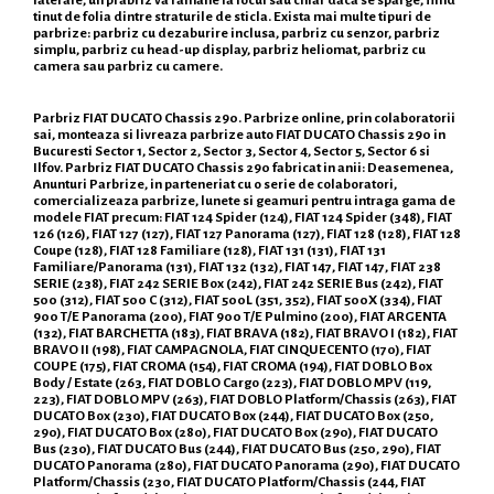
tinut de folia dintre straturile de sticla. Exista mai multe tipuri de
parbrize: parbriz cu dezaburire inclusa, parbriz cu senzor, parbriz
simplu, parbriz cu head-up display, parbriz heliomat, parbriz cu
camera sau parbriz cu camere.
Parbriz FIAT DUCATO Chassis 290. Parbrize online, prin colaboratorii
sai, monteaza si livreaza parbrize auto FIAT DUCATO Chassis 290 in
Bucuresti Sector 1, Sector 2, Sector 3, Sector 4, Sector 5, Sector 6 si
Ilfov. Parbriz FIAT DUCATO Chassis 290 fabricat in anii: Deasemenea,
Anunturi Parbrize, in parteneriat cu o serie de colaboratori,
comercializeaza parbrize, lunete si geamuri pentru intraga gama de
modele FIAT precum: FIAT 124 Spider (124), FIAT 124 Spider (348), FIAT
126 (126), FIAT 127 (127), FIAT 127 Panorama (127), FIAT 128 (128), FIAT 128
Coupe (128), FIAT 128 Familiare (128), FIAT 131 (131), FIAT 131
Familiare/Panorama (131), FIAT 132 (132), FIAT 147, FIAT 147, FIAT 238
SERIE (238), FIAT 242 SERIE Box (242), FIAT 242 SERIE Bus (242), FIAT
500 (312), FIAT 500 C (312), FIAT 500L (351, 352), FIAT 500X (334), FIAT
900 T/E Panorama (200), FIAT 900 T/E Pulmino (200), FIAT ARGENTA
(132), FIAT BARCHETTA (183), FIAT BRAVA (182), FIAT BRAVO I (182), FIAT
BRAVO II (198), FIAT CAMPAGNOLA, FIAT CINQUECENTO (170), FIAT
COUPE (175), FIAT CROMA (154), FIAT CROMA (194), FIAT DOBLO Box
Body / Estate (263, FIAT DOBLO Cargo (223), FIAT DOBLO MPV (119,
223), FIAT DOBLO MPV (263), FIAT DOBLO Platform/Chassis (263), FIAT
DUCATO Box (230), FIAT DUCATO Box (244), FIAT DUCATO Box (250,
290), FIAT DUCATO Box (280), FIAT DUCATO Box (290), FIAT DUCATO
Bus (230), FIAT DUCATO Bus (244), FIAT DUCATO Bus (250, 290), FIAT
DUCATO Panorama (280), FIAT DUCATO Panorama (290), FIAT DUCATO
Platform/Chassis (230, FIAT DUCATO Platform/Chassis (244, FIAT