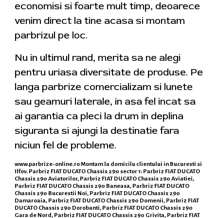
economisi si foarte mult timp, deoarece
venim direct la tine acasa si montam
parbrizul pe loc.
Nu in ultimul rand, merita sa ne alegi
pentru uriasa diversitate de produse. Pe
langa parbrize comercializam si lunete
sau geamuri laterale, in asa fel incat sa
ai garantia ca pleci la drum in deplina
siguranta si ajungi la destinatie fara
niciun fel de probleme.
www.parbrize-online.ro
Montam la domicilu clientului in Bucuresti si
Ilfov. Parbriz FIAT DUCATO Chassis 290 sector 1: Parbriz FIAT DUCATO
Chassis 290 Aviatorilor, Parbriz FIAT DUCATO Chassis 290 Aviatiei,
Parbriz FIAT DUCATO Chassis 290 Baneasa, Parbriz FIAT DUCATO
Chassis 290 Bucurestii Noi, Parbriz FIAT DUCATO Chassis 290
Damaroaia, Parbriz FIAT DUCATO Chassis 290 Domenii, Parbriz FIAT
DUCATO Chassis 290 Dorobanti, Parbriz FIAT DUCATO Chassis 290
Gara de Nord, Parbriz FIAT DUCATO Chassis 290 Grivita, Parbriz FIAT