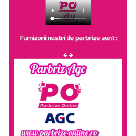
Furnizorii nostri de parbrize sunt :