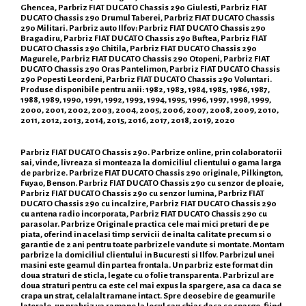
Ghencea, Parbriz FIAT DUCATO Chassis 290 Giulesti, Parbriz FIAT
DUCATO Chassis 290 Drumul Taberei, Parbriz FIAT DUCATO Chassis
290 Militari. Parbriz auto Ilfov: Parbriz FIAT DUCATO Chassis 290
Bragadiru, Parbriz FIAT DUCATO Chassis 290 Buftea, Parbriz FIAT
DUCATO Chassis 290 Chitila, Parbriz FIAT DUCATO Chassis 290
Magurele, Parbriz FIAT DUCATO Chassis 290 Otopeni, Parbriz FIAT
DUCATO Chassis 290 Oras Pantelimon, Parbriz FIAT DUCATO Chassis
290 Popesti Leordeni, Parbriz FIAT DUCATO Chassis 290 Voluntari.
Produse disponibile pentru anii: 1982, 1983, 1984, 1985, 1986, 1987,
1988, 1989, 1990, 1991, 1992, 1993, 1994, 1995, 1996, 1997, 1998, 1999,
2000, 2001, 2002, 2003, 2004, 2005, 2006, 2007, 2008, 2009, 2010,
2011, 2012, 2013, 2014, 2015, 2016, 2017, 2018, 2019, 2020
Parbriz FIAT DUCATO Chassis 290. Parbrize online, prin colaboratorii
sai, vinde, livreaza si monteaza la domiciliul clientului o gama larga
de parbrize. Parbrize FIAT DUCATO Chassis 290 originale, Pilkington,
Fuyao, Benson. Parbriz FIAT DUCATO Chassis 290 cu senzor de ploaie,
Parbriz FIAT DUCATO Chassis 290 cu senzor lumina, Parbriz FIAT
DUCATO Chassis 290 cu incalzire, Parbriz FIAT DUCATO Chassis 290
cu antena radio incorporata, Parbriz FIAT DUCATO Chassis 290 cu
parasolar. Parbrize Originale practica cele mai mici preturi de pe
piata, oferind in acelasi timp servicii de inalta calitate precum si o
garantie de 2 ani pentru toate parbrizele vandute si montate. Montam
parbrize la domiciliul clientului in Bucuresti si Ilfov. Parbrizul unei
masini este geamul din partea frontala. Un parbriz este format din
doua straturi de sticla, legate cu o folie transparenta. Parbrizul are
doua straturi pentru ca este cel mai expus la spargere, asa ca daca se
crapa un strat, celalalt ramane intact. Spre deosebire de geamurile
laterale, un prabriz va ramane la locul sau chiar daca se sparge, fiind