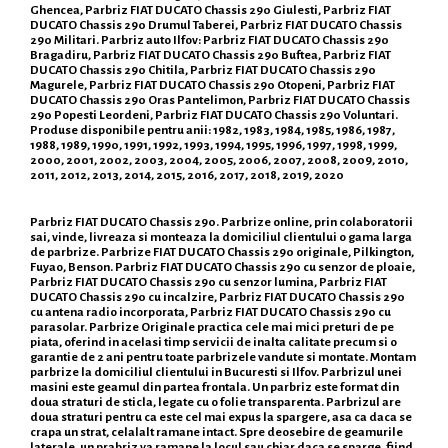
Ghencea, Parbriz FIAT DUCATO Chassis 290 Giulesti, Parbriz FIAT
DUCATO Chassis 290 Drumul Taberei, Parbriz FIAT DUCATO Chassis
290 Militari. Parbriz auto Ilfov: Parbriz FIAT DUCATO Chassis 290
Bragadiru, Parbriz FIAT DUCATO Chassis 290 Buftea, Parbriz FIAT
DUCATO Chassis 290 Chitila, Parbriz FIAT DUCATO Chassis 290
Magurele, Parbriz FIAT DUCATO Chassis 290 Otopeni, Parbriz FIAT
DUCATO Chassis 290 Oras Pantelimon, Parbriz FIAT DUCATO Chassis
290 Popesti Leordeni, Parbriz FIAT DUCATO Chassis 290 Voluntari.
Produse disponibile pentru anii: 1982, 1983, 1984, 1985, 1986, 1987,
1988, 1989, 1990, 1991, 1992, 1993, 1994, 1995, 1996, 1997, 1998, 1999,
2000, 2001, 2002, 2003, 2004, 2005, 2006, 2007, 2008, 2009, 2010,
2011, 2012, 2013, 2014, 2015, 2016, 2017, 2018, 2019, 2020
Parbriz FIAT DUCATO Chassis 290. Parbrize online, prin colaboratorii
sai, vinde, livreaza si monteaza la domiciliul clientului o gama larga
de parbrize. Parbrize FIAT DUCATO Chassis 290 originale, Pilkington,
Fuyao, Benson. Parbriz FIAT DUCATO Chassis 290 cu senzor de ploaie,
Parbriz FIAT DUCATO Chassis 290 cu senzor lumina, Parbriz FIAT
DUCATO Chassis 290 cu incalzire, Parbriz FIAT DUCATO Chassis 290
cu antena radio incorporata, Parbriz FIAT DUCATO Chassis 290 cu
parasolar. Parbrize Originale practica cele mai mici preturi de pe
piata, oferind in acelasi timp servicii de inalta calitate precum si o
garantie de 2 ani pentru toate parbrizele vandute si montate. Montam
parbrize la domiciliul clientului in Bucuresti si Ilfov. Parbrizul unei
masini este geamul din partea frontala. Un parbriz este format din
doua straturi de sticla, legate cu o folie transparenta. Parbrizul are
doua straturi pentru ca este cel mai expus la spargere, asa ca daca se
crapa un strat, celalalt ramane intact. Spre deosebire de geamurile
laterale, un prabriz va ramane la locul sau chiar daca se sparge, fiind