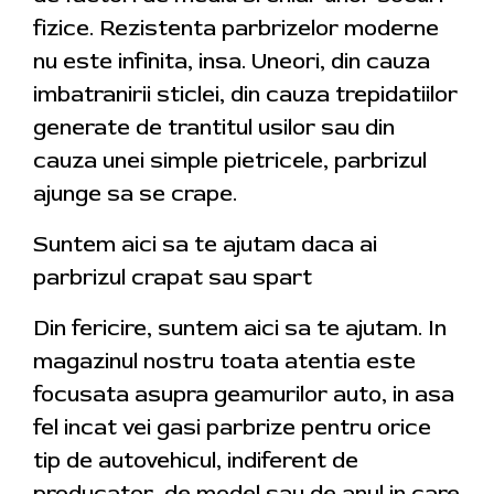
fizice. Rezistenta parbrizelor moderne
nu este infinita, insa. Uneori, din cauza
imbatranirii sticlei, din cauza trepidatiilor
generate de trantitul usilor sau din
cauza unei simple pietricele, parbrizul
ajunge sa se crape.
Suntem aici sa te ajutam daca ai
parbrizul crapat sau spart
Din fericire, suntem aici sa te ajutam. In
magazinul nostru toata atentia este
focusata asupra geamurilor auto, in asa
fel incat vei gasi parbrize pentru orice
tip de autovehicul, indiferent de
producator, de model sau de anul in care