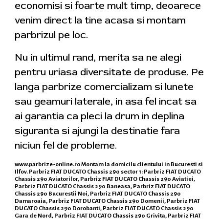
economisi si foarte mult timp, deoarece
venim direct la tine acasa si montam
parbrizul pe loc.
Nu in ultimul rand, merita sa ne alegi
pentru uriasa diversitate de produse. Pe
langa parbrize comercializam si lunete
sau geamuri laterale, in asa fel incat sa
ai garantia ca pleci la drum in deplina
siguranta si ajungi la destinatie fara
niciun fel de probleme.
www.parbrize-online.ro
Montam la domicilu clientului in Bucuresti si
Ilfov. Parbriz FIAT DUCATO Chassis 290 sector 1: Parbriz FIAT DUCATO
Chassis 290 Aviatorilor, Parbriz FIAT DUCATO Chassis 290 Aviatiei,
Parbriz FIAT DUCATO Chassis 290 Baneasa, Parbriz FIAT DUCATO
Chassis 290 Bucurestii Noi, Parbriz FIAT DUCATO Chassis 290
Damaroaia, Parbriz FIAT DUCATO Chassis 290 Domenii, Parbriz FIAT
DUCATO Chassis 290 Dorobanti, Parbriz FIAT DUCATO Chassis 290
Gara de Nord, Parbriz FIAT DUCATO Chassis 290 Grivita, Parbriz FIAT