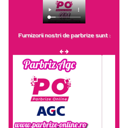
Furnizorii nostri de parbrize sunt :