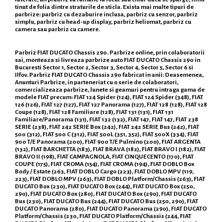
tinut de folia dintre straturile de sticla. Exista mai multe tipuri de
parbrize: parbriz cu dezaburire inclusa, parbriz cu senzor, parbriz
simplu, parbriz cu head-up display, parbriz heliomat, parbriz cu
camera sau parbriz cu camere.
Parbriz FIAT DUCATO Chassis 290. Parbrize online, prin colaboratorii
sai, monteaza si livreaza parbrize auto FIAT DUCATO Chassis 290 in
Bucuresti Sector 1, Sector 2, Sector 3, Sector 4, Sector 5, Sector 6 si
Ilfov. Parbriz FIAT DUCATO Chassis 290 fabricat in anii: Deasemenea,
Anunturi Parbrize, in parteneriat cu o serie de colaboratori,
comercializeaza parbrize, lunete si geamuri pentru intraga gama de
modele FIAT precum: FIAT 124 Spider (124), FIAT 124 Spider (348), FIAT
126 (126), FIAT 127 (127), FIAT 127 Panorama (127), FIAT 128 (128), FIAT 128
Coupe (128), FIAT 128 Familiare (128), FIAT 131 (131), FIAT 131
Familiare/Panorama (131), FIAT 132 (132), FIAT 147, FIAT 147, FIAT 238
SERIE (238), FIAT 242 SERIE Box (242), FIAT 242 SERIE Bus (242), FIAT
500 (312), FIAT 500 C (312), FIAT 500L (351, 352), FIAT 500X (334), FIAT
900 T/E Panorama (200), FIAT 900 T/E Pulmino (200), FIAT ARGENTA
(132), FIAT BARCHETTA (183), FIAT BRAVA (182), FIAT BRAVO I (182), FIAT
BRAVO II (198), FIAT CAMPAGNOLA, FIAT CINQUECENTO (170), FIAT
COUPE (175), FIAT CROMA (154), FIAT CROMA (194), FIAT DOBLO Box
Body / Estate (263, FIAT DOBLO Cargo (223), FIAT DOBLO MPV (119,
223), FIAT DOBLO MPV (263), FIAT DOBLO Platform/Chassis (263), FIAT
DUCATO Box (230), FIAT DUCATO Box (244), FIAT DUCATO Box (250,
290), FIAT DUCATO Box (280), FIAT DUCATO Box (290), FIAT DUCATO
Bus (230), FIAT DUCATO Bus (244), FIAT DUCATO Bus (250, 290), FIAT
DUCATO Panorama (280), FIAT DUCATO Panorama (290), FIAT DUCATO
Platform/Chassis (230, FIAT DUCATO Platform/Chassis (244, FIAT