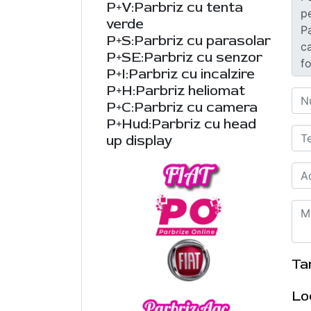
P+V:Parbriz cu tenta
verde
P+S:Parbriz cu parasolar
P+SE:Parbriz cu senzor
P+I:Parbriz cu incalzire
P+H:Parbriz heliomat
P+C:Parbriz cu camera
P+Hud:Parbriz cu head
up display
Ta
Lo