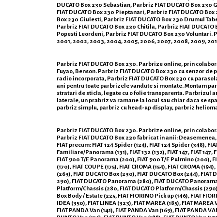
DUCATO Box 230 Sebastian, Parbriz FIAT DUCATO Box 230 Gi
FIAT DUCATO Box 230 Pieptanari, Parbriz FIAT DUCATO Box 
Box 230 Giulesti, Parbriz FIAT DUCATO Box 230 Drumul Taber
Parbriz FIAT DUCATO Box 230 Chitila, Parbriz FIAT DUCATO
Popesti Leordeni, Parbriz FIAT DUCATO Box 230 Voluntari. Prod
2001, 2002, 2003, 2004, 2005, 2006, 2007, 2008, 2009, 2010,
Parbriz FIAT DUCATO Box 230. Parbrize online, prin colabora
Fuyao, Benson. Parbriz FIAT DUCATO Box 230 cu senzor de p
radio incorporata, Parbriz FIAT DUCATO Box 230 cu parasolar.
ani pentru toate parbrizele vandute si montate. Montam parbr
straturi de sticla, legate cu o folie transparenta. Parbrizul
laterale, un prabriz va ramane la locul sau chiar daca se spar
parbriz simplu, parbriz cu head-up display, parbriz heliom
Parbriz FIAT DUCATO Box 230. Parbrize online, prin colaborato
Parbriz FIAT DUCATO Box 230 fabricat in anii: Deasemenea, 
FIAT precum: FIAT 124 Spider (124), FIAT 124 Spider (348), FIAT 
Familiare/Panorama (131), FIAT 132 (132), FIAT 147, FIAT 147, F
FIAT 900 T/E Panorama (200), FIAT 900 T/E Pulmino (200), 
(170), FIAT COUPE (175), FIAT CROMA (154), FIAT CROMA (194
(263), FIAT DUCATO Box (230), FIAT DUCATO Box (244), FIAT 
290), FIAT DUCATO Panorama (280), FIAT DUCATO Panorama 
Platform/Chassis (280, FIAT DUCATO Platform/Chassis (290), 
Box Body / Estate (225, FIAT FIORINO Pick up (146), FIAT F
IDEA (350), FIAT LINEA (323), FIAT MAREA (185), FIAT MAREA W
FIAT PANDA Van (141), FIAT PANDA Van (169), FIAT PANDA VAN 