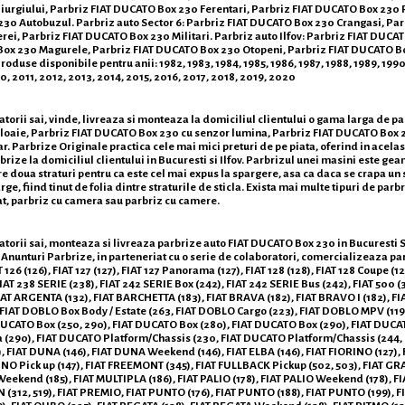
urgiului, Parbriz FIAT DUCATO Box 230 Ferentari, Parbriz FIAT DUCATO Box 230
230 Autobuzul. Parbriz auto Sector 6: Parbriz FIAT DUCATO Box 230 Crangasi, P
ei, Parbriz FIAT DUCATO Box 230 Militari. Parbriz auto Ilfov: Parbriz FIAT DUC
 Box 230 Magurele, Parbriz FIAT DUCATO Box 230 Otopeni, Parbriz FIAT DUCATO 
use disponibile pentru anii: 1982, 1983, 1984, 1985, 1986, 1987, 1988, 1989, 1990, 
 2011, 2012, 2013, 2014, 2015, 2016, 2017, 2018, 2019, 2020
torii sai, vinde, livreaza si monteaza la domiciliul clientului o gama larga de p
loaie, Parbriz FIAT DUCATO Box 230 cu senzor lumina, Parbriz FIAT DUCATO Box 2
 Parbrize Originale practica cele mai mici preturi de pe piata, oferind in acelasi 
ize la domiciliul clientului in Bucuresti si Ilfov. Parbrizul unei masini este gea
 are doua straturi pentru ca este cel mai expus la spargere, asa ca daca se crapa u
ge, fiind tinut de folia dintre straturile de sticla. Exista mai multe tipuri de par
at, parbriz cu camera sau parbriz cu camere.
rii sai, monteaza si livreaza parbrize auto FIAT DUCATO Box 230 in Bucuresti Sector 
Anunturi Parbrize, in parteneriat cu o serie de colaboratori, comercializeaza p
126 (126), FIAT 127 (127), FIAT 127 Panorama (127), FIAT 128 (128), FIAT 128 Coupe (128
IAT 238 SERIE (238), FIAT 242 SERIE Box (242), FIAT 242 SERIE Bus (242), FIAT 500 (31
FIAT ARGENTA (132), FIAT BARCHETTA (183), FIAT BRAVA (182), FIAT BRAVO I (182),
), FIAT DOBLO Box Body / Estate (263, FIAT DOBLO Cargo (223), FIAT DOBLO MPV (1
DUCATO Box (250, 290), FIAT DUCATO Box (280), FIAT DUCATO Box (290), FIAT DUCA
(290), FIAT DUCATO Platform/Chassis (230, FIAT DUCATO Platform/Chassis (244,
FIAT DUNA (146), FIAT DUNA Weekend (146), FIAT ELBA (146), FIAT FIORINO (127), 
IORINO Pick up (147), FIAT FREEMONT (345), FIAT FULLBACK Pickup (502, 503), FIAT
eekend (185), FIAT MULTIPLA (186), FIAT PALIO (178), FIAT PALIO Weekend (178), FI
(312, 519), FIAT PREMIO, FIAT PUNTO (176), FIAT PUNTO (188), FIAT PUNTO (199), F