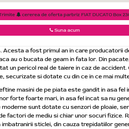
Trimite
cererea de oferta parbriz FIAT DUCATO Box 23
Suna acum
4. Acesta a fost primul an in care producatorii 
 daca au o bucata de geam in fata lor. Din pacat
tat un pericol real de taiere in caz de accident.
e, securizate si dotate cu din ce in ce mai mult
 ieftine masini de pe piata este gandit in asa fel
r forte foarte mari, in asa fel incat sa nu gene
e moderne sunt dotate cu senzori de ploaie, sen
de factori de mediu si chiar unor socuri fizice
a imbatranirii sticlei, din cauza trepidatiilor gene