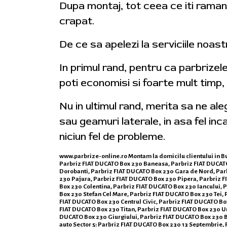
Dupa montaj, tot ceea ce iti ramane
crapat.
De ce sa apelezi la serviciile noas
In primul rand, pentru ca parbrizel
poti economisi si foarte mult timp,
Nu in ultimul rand, merita sa ne al
sau geamuri laterale, in asa fel inca
niciun fel de probleme.
www.parbrize-online.ro
Montam la domicilu clientului in Bu
Parbriz FIAT DUCATO Box 230 Baneasa, Parbriz FIAT DUCAT
Dorobanti, Parbriz FIAT DUCATO Box 230 Gara de Nord, Parb
230 Pajura, Parbriz FIAT DUCATO Box 230 Pipera, Parbriz 
Box 230 Colentina, Parbriz FIAT DUCATO Box 230 Iancului,
Box 230 Stefan Cel Mare, Parbriz FIAT DUCATO Box 230 Tei,
FIAT DUCATO Box 230 Centrul Civic, Parbriz FIAT DUCATO Bo
FIAT DUCATO Box 230 Titan, Parbriz FIAT DUCATO Box 230 Un
DUCATO Box 230 Giurgiului, Parbriz FIAT DUCATO Box 230 Be
auto Sector 5: Parbriz FIAT DUCATO Box 230 13 Septembrie,