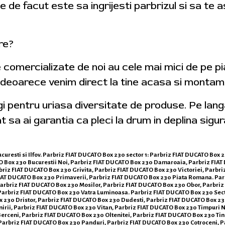
 de facut este sa ingrijesti parbrizul si sa te 
tre?
e comercializate de noi au cele mai mici de pe p
 deoarece venim direct la tine acasa si montam 
egi pentru uriasa diversitate de produse. Pe lan
t sa ai garantia ca pleci la drum in deplina sigur
curesti si Ilfov. Parbriz FIAT DUCATO Box 230 sector 1: Parbriz FIAT DUCATO Box 2
O Box 230 Bucurestii Noi, Parbriz FIAT DUCATO Box 230 Damaroaia, Parbriz FIA
riz FIAT DUCATO Box 230 Grivita, Parbriz FIAT DUCATO Box 230 Victoriei, Parbr
FIAT DUCATO Box 230 Primaverii, Parbriz FIAT DUCATO Box 230 Piata Romana. Par
 Parbriz FIAT DUCATO Box 230 Mosilor, Parbriz FIAT DUCATO Box 230 Obor, Parbr
 Parbriz FIAT DUCATO Box 230 Vatra Luminoasa. Parbriz FIAT DUCATO Box 230 Sect
x 230 Dristor, Parbriz FIAT DUCATO Box 230 Dudesti, Parbriz FIAT DUCATO Box 23
irii, Parbriz FIAT DUCATO Box 230 Vitan, Parbriz FIAT DUCATO Box 230 Timpuri No
rceni, Parbriz FIAT DUCATO Box 230 Oltenitei, Parbriz FIAT DUCATO Box 230 Tine
 Parbriz FIAT DUCATO Box 230 Panduri, Parbriz FIAT DUCATO Box 230 Cotroceni, Pa