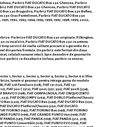
 Rahova, Parbriz FIAT DUCATO Box 230 Ghencea, Parbriz
arbriz FIAT DUCATO Box 230 Ghencea, Parbriz FIAT DUCATO
ATO Box 230 Bragadiru, Parbriz FIAT DUCATO Box 230 Buftea,
Box 230 Oras Pantelimon, Parbriz FIAT DUCATO Box 230
1991, 1992, 1993, 1994, 1995, 1996, 1997, 1998, 1999, 2000,
arbrize. Parbrize FIAT DUCATO Box 230 originale, Pilkington,
30 cu incalzire, Parbriz FIAT DUCATO Box 230 cu antena
timp servicii de inalta calitate precum si o garantie de 2
mul din partea frontala. Un parbriz este format din doua
n strat, celalalt ramane intact. Spre deosebire de geamurile
brize: parbriz cu dezaburire inclusa, parbriz cu senzor,
1, Sector 2, Sector 3, Sector 4, Sector 5, Sector 6 si Ilfov.
arbrize, lunete si geamuri pentru intraga gama de modele
), FIAT 128 Familiare (128), FIAT 131 (131), FIAT 131
2), FIAT 500 C (312), FIAT 500L (351, 352), FIAT 500X (334),
 FIAT BRAVO II (198), FIAT CAMPAGNOLA, FIAT CINQUECENTO
19, 223), FIAT DOBLO MPV (263), FIAT DOBLO Platform/Chassis
TO Bus (230), FIAT DUCATO Bus (244), FIAT DUCATO Bus (250,
 FIAT DUCATO Platform/Chassis (250, FIAT DUCATO
FIAT FIORINO (147), FIAT FIORINO Box (146), FIAT FIORINO
 GRANDE PUNTO (199), FIAT GRANDE PUNTO Van (199), FIAT
AT PANDA (141), FIAT PANDA (169), FIAT PANDA (312, 319),
IAT PUNTO Convertible (176), FIAT PUNTO EVO (199), FIAT