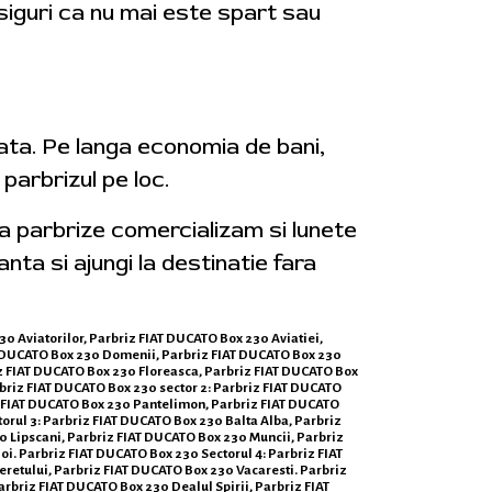
asiguri ca nu mai este spart sau
iata. Pe langa economia de bani,
parbrizul pe loc.
ga parbrize comercializam si lunete
anta si ajungi la destinatie fara
30 Aviatorilor, Parbriz FIAT DUCATO Box 230 Aviatiei,
T DUCATO Box 230 Domenii, Parbriz FIAT DUCATO Box 230
iz FIAT DUCATO Box 230 Floreasca, Parbriz FIAT DUCATO Box
briz FIAT DUCATO Box 230 sector 2: Parbriz FIAT DUCATO
iz FIAT DUCATO Box 230 Pantelimon, Parbriz FIAT DUCATO
orul 3: Parbriz FIAT DUCATO Box 230 Balta Alba, Parbriz
0 Lipscani, Parbriz FIAT DUCATO Box 230 Muncii, Parbriz
i. Parbriz FIAT DUCATO Box 230 Sectorul 4: Parbriz FIAT
retului, Parbriz FIAT DUCATO Box 230 Vacaresti. Parbriz
rbriz FIAT DUCATO Box 230 Dealul Spirii, Parbriz FIAT