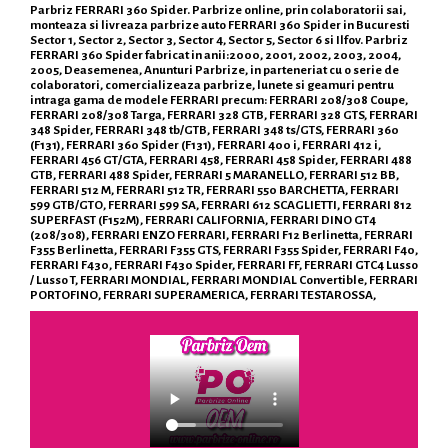
Parbriz FERRARI 360 Spider. Parbrize online, prin colaboratorii sai,
monteaza si livreaza parbrize auto FERRARI 360 Spider in Bucuresti
Sector 1, Sector 2, Sector 3, Sector 4, Sector 5, Sector 6 si Ilfov. Parbriz
FERRARI 360 Spider fabricat in anii:2000, 2001, 2002, 2003, 2004,
2005, Deasemenea, Anunturi Parbrize, in parteneriat cu o serie de
colaboratori, comercializeaza parbrize, lunete si geamuri pentru
intraga gama de modele FERRARI precum: FERRARI 208/308 Coupe,
FERRARI 208/308 Targa, FERRARI 328 GTB, FERRARI 328 GTS, FERRARI
348 Spider, FERRARI 348 tb/GTB, FERRARI 348 ts/GTS, FERRARI 360
(F131), FERRARI 360 Spider (F131), FERRARI 400 i, FERRARI 412 i,
FERRARI 456 GT/GTA, FERRARI 458, FERRARI 458 Spider, FERRARI 488
GTB, FERRARI 488 Spider, FERRARI 5 MARANELLO, FERRARI 512 BB,
FERRARI 512 M, FERRARI 512 TR, FERRARI 550 BARCHETTA, FERRARI
599 GTB/GTO, FERRARI 599 SA, FERRARI 612 SCAGLIETTI, FERRARI 812
SUPERFAST (F152M), FERRARI CALIFORNIA, FERRARI DINO GT4
(208/308), FERRARI ENZO FERRARI, FERRARI F12 Berlinetta, FERRARI
F355 Berlinetta, FERRARI F355 GTS, FERRARI F355 Spider, FERRARI F40,
FERRARI F430, FERRARI F430 Spider, FERRARI FF, FERRARI GTC4 Lusso
/ Lusso T, FERRARI MONDIAL, FERRARI MONDIAL Convertible, FERRARI
PORTOFINO, FERRARI SUPERAMERICA, FERRARI TESTAROSSA,