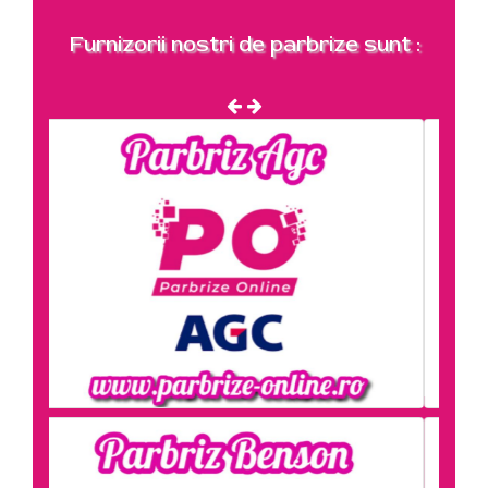
Furnizorii nostri de parbrize sunt :