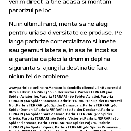
venim direct la tine acasa si montam
parbrizul pe loc.
Nu in ultimul rand, merita sa ne alegi
pentru uriasa diversitate de produse. Pe
langa parbrize comercializam si lunete
sau geamuri laterale, in asa fel incat sa
ai garantia ca pleci la drum in deplina
siguranta si ajungi la destinatie fara
niciun fel de probleme.
www.parbrize-online.ro
Montam la domicilu clientului in Bucuresti si
Ilfov. Parbriz FERRARI 360 Spider sector 1: Parbriz FERRARI 360
Spider Aviatorilor, Parbriz FERRARI 360 Spider Aviatiei, Parbriz
FERRARI 360 Spider Baneasa, Parbriz FERRARI 360 Spider Bucurestii
Noi, Parbriz FERRARI 360 Spider Damaroaia, Parbriz FERRARI 360
Spider Domenii, Parbriz FERRARI 360 Spider Dorobanti, Parbriz
FERRARI 360 Spider Gara de Nord, Parbriz FERRARI 360 Spider
Grivita, Parbriz FERRARI 360 Spider Victoriei, Parbriz FERRARI 360
Spider Floreasca, Parbriz FERRARI 360 Spider Pajura, Parbriz
FERRARI 360 Spider Pipera, Parbriz FERRARI 360 Spider Primaverii,