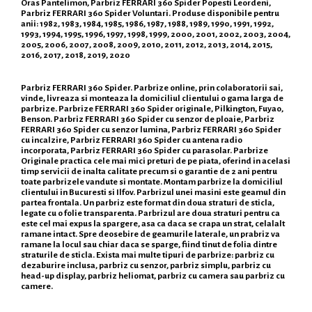
Oras Pantelimon, Parbriz FERRARI 360 Spider Popesti Leordeni,
Parbriz FERRARI 360 Spider Voluntari. Produse disponibile pentru
anii: 1982, 1983, 1984, 1985, 1986, 1987, 1988, 1989, 1990, 1991, 1992,
1993, 1994, 1995, 1996, 1997, 1998, 1999, 2000, 2001, 2002, 2003, 2004,
2005, 2006, 2007, 2008, 2009, 2010, 2011, 2012, 2013, 2014, 2015,
2016, 2017, 2018, 2019, 2020
Parbriz FERRARI 360 Spider. Parbrize online, prin colaboratorii sai,
vinde, livreaza si monteaza la domiciliul clientului o gama larga de
parbrize. Parbrize FERRARI 360 Spider originale, Pilkington, Fuyao,
Benson. Parbriz FERRARI 360 Spider cu senzor de ploaie, Parbriz
FERRARI 360 Spider cu senzor lumina, Parbriz FERRARI 360 Spider
cu incalzire, Parbriz FERRARI 360 Spider cu antena radio
incorporata, Parbriz FERRARI 360 Spider cu parasolar. Parbrize
Originale practica cele mai mici preturi de pe piata, oferind in acelasi
timp servicii de inalta calitate precum si o garantie de 2 ani pentru
toate parbrizele vandute si montate. Montam parbrize la domiciliul
clientului in Bucuresti si Ilfov. Parbrizul unei masini este geamul din
partea frontala. Un parbriz este format din doua straturi de sticla,
legate cu o folie transparenta. Parbrizul are doua straturi pentru ca
este cel mai expus la spargere, asa ca daca se crapa un strat, celalalt
ramane intact. Spre deosebire de geamurile laterale, un prabriz va
ramane la locul sau chiar daca se sparge, fiind tinut de folia dintre
straturile de sticla. Exista mai multe tipuri de parbrize: parbriz cu
dezaburire inclusa, parbriz cu senzor, parbriz simplu, parbriz cu
head-up display, parbriz heliomat, parbriz cu camera sau parbriz cu
camere.