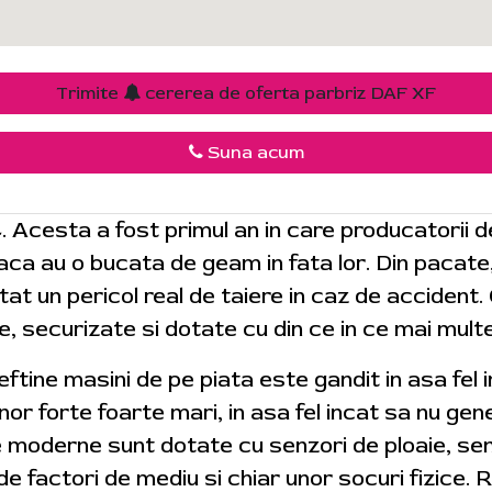
Trimite
cererea de oferta parbriz DAF XF
Suna acum
4. Acesta a fost primul an in care producatorii 
 daca au o bucata de geam in fata lor. Din pacat
tat un pericol real de taiere in caz de accident.
e, securizate si dotate cu din ce in ce mai mult
 ieftine masini de pe piata este gandit in asa fel
r forte foarte mari, in asa fel incat sa nu gene
e moderne sunt dotate cu senzori de ploaie, sen
de factori de mediu si chiar unor socuri fizice