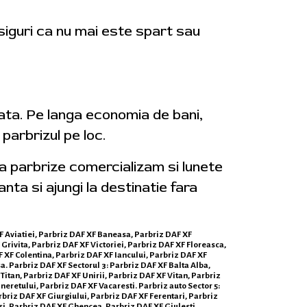
asiguri ca nu mai este spart sau
iata. Pe langa economia de bani,
parbrizul pe loc.
ga parbrize comercializam si lunete
anta si ajungi la destinatie fara
 XF Aviatiei, Parbriz DAF XF Baneasa, Parbriz DAF XF
rivita, Parbriz DAF XF Victoriei, Parbriz DAF XF Floreasca,
 XF Colentina, Parbriz DAF XF Iancului, Parbriz DAF XF
. Parbriz DAF XF Sectorul 3: Parbriz DAF XF Balta Alba,
Titan, Parbriz DAF XF Unirii, Parbriz DAF XF Vitan, Parbriz
neretului, Parbriz DAF XF Vacaresti. Parbriz auto Sector 5:
briz DAF XF Giurgiului, Parbriz DAF XF Ferentari, Parbriz
i, Parbriz DAF XF Ghencea, Parbriz DAF XF Giulesti,