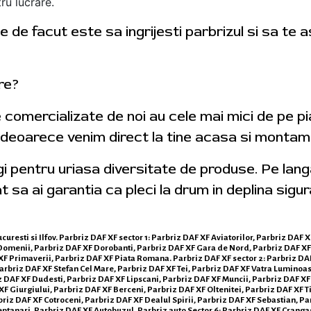
ru lucrare.
 de facut este sa ingrijesti parbrizul si sa te 
tre?
e comercializate de noi au cele mai mici de pe p
 deoarece venim direct la tine acasa si montam 
egi pentru uriasa diversitate de produse. Pe lan
t sa ai garantia ca pleci la drum in deplina sigur
curesti si Ilfov. Parbriz DAF XF sector 1: Parbriz DAF XF Aviatorilor, Parbriz DAF
omenii, Parbriz DAF XF Dorobanti, Parbriz DAF XF Gara de Nord, Parbriz DAF XF G
XF Primaverii, Parbriz DAF XF Piata Romana. Parbriz DAF XF sector 2: Parbriz DAF
rbriz DAF XF Stefan Cel Mare, Parbriz DAF XF Tei, Parbriz DAF XF Vatra Luminoasa
z DAF XF Dudesti, Parbriz DAF XF Lipscani, Parbriz DAF XF Muncii, Parbriz DAF XF 
F Giurgiului, Parbriz DAF XF Berceni, Parbriz DAF XF Oltenitei, Parbriz DAF XF Ti
iz DAF XF Cotroceni, Parbriz DAF XF Dealul Spirii, Parbriz DAF XF Sebastian, Par
tanari, Parbriz DAF XF Autobuzul. Parbriz auto Sector 6: Parbriz DAF XF Crangas