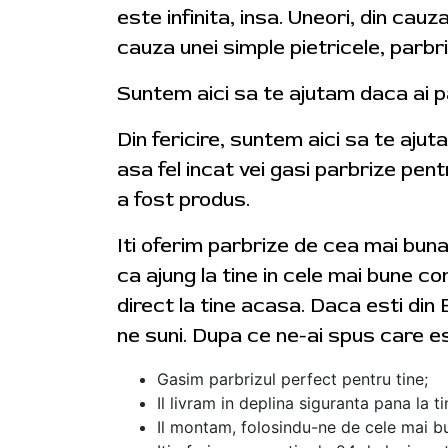
este infinita, insa. Uneori, din cauz
cauza unei simple pietricele, parbr
Suntem aici sa te ajutam daca ai p
Din fericire, suntem aici sa te aju
asa fel incat vei gasi parbrize pent
a fost produs.
Iti oferim parbrize de cea mai bun
ca ajung la tine in cele mai bune con
direct la tine acasa. Daca esti din 
ne suni. Dupa ce ne-ai spus care e
Gasim parbrizul perfect pentru tine;
Il livram in deplina siguranta pana la t
Il montam, folosindu-ne de cele mai bu