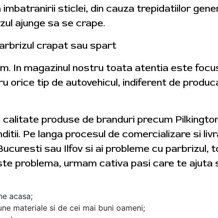
a imbatranirii sticlei, din cauza trepidatiilor gene
izul ajunge sa se crape.
arbrizul crapat sau spart
tam. In magazinul nostru toata atentia este foc
ru orice tip de autovehicul, indiferent de produ
a calitate produse de branduri precum Pilkingt
ditii. Pe langa procesul de comercializare si livra
Bucuresti sau Ilfov si ai probleme cu parbrizul, 
ste problema, urmam cativa pasi care te ajuta s
ine acasa;
ne materiale si de cei mai buni oameni;