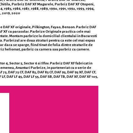
 Chitila, Parbriz DAF XF Magurele, Parbriz DAF XF Otopeni,
1985, 1986, 1987, 1988, 1989, 1990, 1991, 1992, 1993, 1994,
8, 2019, 2020
ize DAF XF originale, Pilkington, Fuyao, Benson. Parbriz DAF
F XF cu parasolar. Parbrize Originale practica cele mai
ontate. Montam parbrize la domiciliul clientului in Bucuresti
ta. Parbrizul are doua straturi pentru ca este cel mai expus
r daca se sparge, fiind tinut de folia dintre straturile de
rbriz heliomat, parbriz cu camera sau parbriz cu camere.
r 4, Sector 5, Sector 6 si Ilfov. Parbriz DAF XF fabricat in
semenea, Anunturi Parbrize, in parteneriat cu o serie de
5, DAF 75 CF, DAF 85, DAF 85 CF, DAF 95, DAF 95 XF, DAF CF,
LF, DAF LF 45, DAF LF 55, DAF SB, DAF TB, DAF XF, DAF XF 105,