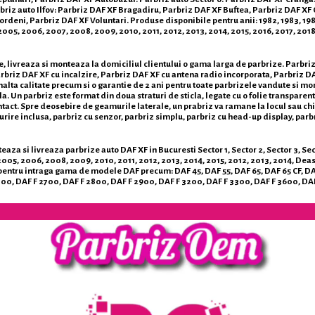
briz auto Ilfov: Parbriz DAF XF Bragadiru, Parbriz DAF XF Buftea, Parbriz DAF XF
eni, Parbriz DAF XF Voluntari. Produse disponibile pentru anii: 1982, 1983, 1984, 
2005, 2006, 2007, 2008, 2009, 2010, 2011, 2012, 2013, 2014, 2015, 2016, 2017, 201
de, livreaza si monteaza la domiciliul clientului o gama larga de parbrize. Parbr
rbriz DAF XF cu incalzire, Parbriz DAF XF cu antena radio incorporata, Parbriz DA
 inalta calitate precum si o garantie de 2 ani pentru toate parbrizele vandute si m
la. Un parbriz este format din doua straturi de sticla, legate cu o folie transparen
ntact. Spre deosebire de geamurile laterale, un prabriz va ramane la locul sau chia
burire inclusa, parbriz cu senzor, parbriz simplu, parbriz cu head-up display, pa
aza si livreaza parbrize auto DAF XF in Bucuresti Sector 1, Sector 2, Sector 3, Secto
2005, 2006, 2008, 2009, 2010, 2011, 2012, 2013, 2014, 2015, 2012, 2013, 2014, Dea
entru intraga gama de modele DAF precum: DAF 45, DAF 55, DAF 65, DAF 65 CF, DAF 7
300, DAF F 2700, DAF F 2800, DAF F 2900, DAF F 3200, DAF F 3300, DAF F 3600, DAF 