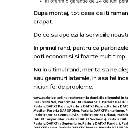
Iti oferim o garantie de 24 de luni pent
Dupa montaj, tot ceea ce iti ramane
crapat.
De ce sa apelezi la serviciile noas
In primul rand, pentru ca parbrizel
poti economisi si foarte mult timp,
Nu in ultimul rand, merita sa ne al
sau geamuri laterale, in asa fel inca
niciun fel de probleme.
www.parbrize-online.ro
Montam la domicilu clientului in Bu
Bucurestii Noi, Parbriz DAF XF Damaroaia, Parbriz DAF XF D
Parbriz DAF XF Pajura, Parbriz DAF XF Pipera, Parbriz DAF 
Mosilor, Parbriz DAF XF Obor, Parbriz DAF XF Pantelimon, Pa
Parbriz DAF XF Centrul Civic, Parbriz DAF XF Dristor, Parbri
DAF XF Timpuri Noi. Parbriz DAF XF Sectorul 4: Parbriz DAF X
Parbriz DAF XF 13 Septembrie, Parbriz DAF XF Panduri, Parbr
DAF XF Rahova, Parbriz DAF XF Ghencea, Parbriz DAF XF Piep