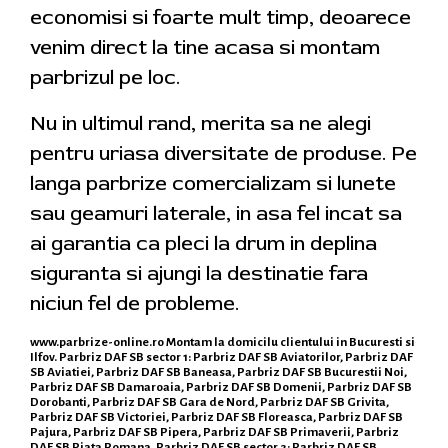
economisi si foarte mult timp, deoarece
venim direct la tine acasa si montam
parbrizul pe loc.
Nu in ultimul rand, merita sa ne alegi
pentru uriasa diversitate de produse. Pe
langa parbrize comercializam si lunete
sau geamuri laterale, in asa fel incat sa
ai garantia ca pleci la drum in deplina
siguranta si ajungi la destinatie fara
niciun fel de probleme.
www.parbrize-online.ro
Montam la domicilu clientului in Bucuresti si
Ilfov. Parbriz DAF SB sector 1: Parbriz DAF SB Aviatorilor, Parbriz DAF
SB Aviatiei, Parbriz DAF SB Baneasa, Parbriz DAF SB Bucurestii Noi,
Parbriz DAF SB Damaroaia, Parbriz DAF SB Domenii, Parbriz DAF SB
Dorobanti, Parbriz DAF SB Gara de Nord, Parbriz DAF SB Grivita,
Parbriz DAF SB Victoriei, Parbriz DAF SB Floreasca, Parbriz DAF SB
Pajura, Parbriz DAF SB Pipera, Parbriz DAF SB Primaverii, Parbriz
DAF SB Piata Romana. Parbriz DAF SB sector 2: Parbriz DAF SB