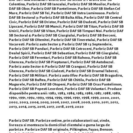
Colentina, Parbriz DAF SB Iancului, Parbriz DAF SB Mosilor, Parbriz
DAF SB Obor, Parbriz DAF SB Pantelimon, Parbriz DAF SB Stefan Cel
Mare, Parbriz DAF SB Tei, Parbriz DAF SB Vatra Luminoasa. Parbriz
DAF SB Sectorul 3: Parbriz DAF SB Balta Alba, Parbriz DAF SB Centrul
Civic, Parbriz DAF SB Dristor, Parbriz DAF SB Dudesti, Parbriz DAF SB
Lipscani, Parbriz DAF SB Muncii, Parbriz DAF SB Titan, Parbriz DAF SB
Unirii, Parbriz DAF SB Vitan, Parbriz DAF SB Timpuri Noi. Parbriz DAF
SB Sectorul 4: Parbriz DAF SB Giurgiului, Parbriz DAF SB Berceni,
Parbriz DAF SB Oltenitei, Parbriz DAF SB Tineretului, Parbriz DAF SB
Vacaresti. Parbriz auto Sector 5: Parbriz DAF SB 13 Septembrie,
Parbriz DAF SB Panduri, Parbriz DAF SB Cotroceni, Parbriz DAF SB
Dealul Spirii, Parbriz DAF SB Sebastian, Parbriz DAF SB Giurgiului,
Parbriz DAF SB Ferentari, Parbriz DAF SB Rahova, Parbriz DAF SB
Ghencea, Parbriz DAF SB Pieptanari, Parbriz DAF SB Autobuzul.
Parbriz auto Sector 6: Parbriz DAF SB Crangasi, Parbriz DAF SB
Ghencea, Parbriz DAF SB Giulesti, Parbriz DAF SB Drumul Taberei,
Parbriz DAF SB Militari. Parbriz auto Ilfov: Parbriz DAF SB Bragadiru,
Parbriz DAF SB Buftea, Parbriz DAF SB Chitila, Parbriz DAF SB
Magurele, Parbriz DAF SB Otopeni, Parbriz DAF SB Oras Pantelimon,
Parbriz DAF SB Popesti Leordeni, Parbriz DAF SB Voluntari. Produse
disponibile pentru anii: 1982, 1983, 1984, 1985, 1986, 1987, 1988, 1989,
1990, 1991, 1992, 1993, 1994, 1995, 1996, 1997, 1998, 1999, 2000, 2001,
2002, 2003, 2004, 2005, 2006, 2007, 2008, 2009, 2010, 2011, 2012,
2013, 2014, 2015, 2016, 2017, 2018, 2019, 2020
Parbriz DAF SB. Parbrize online, prin colaboratorii sai, vinde,
livreaza si monteaza la domiciliul clientului o gama larga de
parbrize. Parbrize DAF SB originale, Pilkington, Fuyao, Benson.