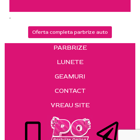
.
Oferta completa parbrize auto
PARBRIZE
LUNETE
GEAMURI
CONTACT
VREAU SITE