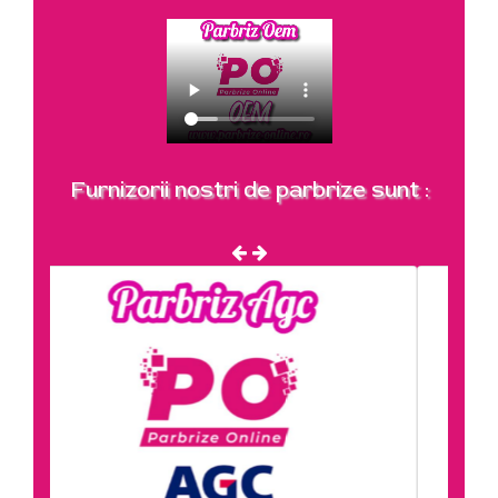
Furnizorii nostri de parbrize sunt :