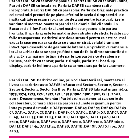
Parbriz DAF SB cu senzor de ploaie, Parbriz DAF SB cu senzor lumina,
Parbriz DAF SB cu incalzire, Parbriz DAF SB cu antena radio
incorporata, Parbriz DAF SB cu parasolar. Parbrize Originale practica
cele mai mici preturi de pe piata, oferind in acelasi timp servicii de
inalta calitate precum si o garantie de 2 ani pentru toate parbrizele
vandute si montate. Montam parbrize la domiciliul clientului in
Bucuresti si Ilfov. Parbrizul unei masini este geamul din partea
frontala. Un parbriz este format din doua straturi de sticla, legate cu o
folie transparenta. Parbrizul are doua straturi pentru ca este cel mai
expus la spargere, asa ca daca se crapa un strat, celalalt ramane
intact. Spre deosebire de geamurile laterale, un prabriz va ramane la
locul sau chiar daca se sparge, fiind tinut de folia dintre straturile de
sticla. Exista mai multe tipuri de parbrize: parbriz cu dezaburire
inclusa, parbriz cu senzor, parbriz simplu, parbriz cu head-up
display, parbriz heliomat, parbriz cu camera sau parbriz cu camere.
Parbriz DAF SB. Parbrize online, prin colaboratorii sai, monteaza si
livreaza parbrize auto DAF SB in Bucuresti Sector 1, Sector 2, Sector 3,
Sector 4, Sector 5, Sector 6 si Ilfov. Parbriz DAF SB fabricat in anii:1972,
1973, 1974, 1975, 1976, 1977, 1978, 1979, 1980, 1981, 1982, 1983, 2002,
2003, Deasemenea, Anunturi Parbrize, in parteneriat cu o serie de
colaboratori, comercializeaza parbrize, lunete si geamuri pentru
intraga gama de modele DAF precum: DAF 45, DAF 55, DAF 65, DAF 65
CF, DAF 75, DAF 75 CF, DAF 85, DAF 85 CF, DAF 95, DAF 95 XF, DAF CF, DAF
CF 65, DAF CF 75, DAF CF 85, DAF DB, DAF F 1500, DAF F 2300, DAF F
2700, DAF F 2800, DAF F 2900, DAF F 3200, DAF F 3300, DAF F 3600,
DAF LF, DAF LF 45, DAF LF 55, DAF SB, DAF TB, DAF XF, DAF XF 105, DAF
XF 95,