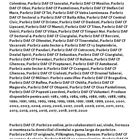
Colentina, Parbriz DAF CF Iancului, Parbriz DAF CF Mosilor, Parbriz
DAF CF Obor, Parbriz DAF CF Pantelimon, Parbriz DAF CF Stefan Cel
Mare, Parbriz DAF CF Tei, Parbriz DAF CF Vatra Luminoasa. Parbriz
DAF CF Sectorul 3: Parbriz DAF CF Balta Alba, Parbriz DAF CF Centrul
Civic, Parbriz DAF CF Dristor, Parbriz DAF CF Dudesti, Parbriz DAF CF
Lipscani, Parbriz DAF CF Muncii, Parbriz DAF CF Titan, Parbriz DAF CF
Unirii, Parbriz DAF CF Vitan, Parbriz DAF CF Timpuri Noi. Parbriz DAF
CF Sectorul 4: Parbriz DAF CF Giurgiului, Parbriz DAF CF Berceni,
Parbriz DAF CF Oltenitei, Parbriz DAF CF Tineretului, Parbriz DAF CF
Vacaresti. Parbriz auto Sector 5: Parbriz DAF CF 13 Septembrie,
Parbriz DAF CF Panduri, Parbriz DAF CF Cotroceni, Parbriz DAF CF
Dealul Spirii, Parbriz DAF CF Sebastian, Parbriz DAF CF Giurgiului,
Parbriz DAF CF Ferentari, Parbriz DAF CF Rahova, Parbriz DAF CF
Ghencea, Parbriz DAF CF Pieptanari, Parbriz DAF CF Autobuzul.
Parbriz auto Sector 6: Parbriz DAF CF Crangasi, Parbriz DAF CF
Ghencea, Parbriz DAF CF Giulesti, Parbriz DAF CF Drumul Taberei,
Parbriz DAF CF Militari. Parbriz auto Ilfov: Parbriz DAF CF Bragadiru,
Parbriz DAF CF Buftea, Parbriz DAF CF Chitila, Parbriz DAF CF
Magurele, Parbriz DAF CF Otopeni, Parbriz DAF CF Oras Pantelimon,
Parbriz DAF CF Popesti Leordeni, Parbriz DAF CF Voluntari. Produse
disponibile pentru anii: 1982, 1983, 1984, 1985, 1986, 1987, 1988, 1989,
1990, 1991, 1992, 1993, 1994, 1995, 1996, 1997, 1998, 1999, 2000, 2001,
2002, 2003, 2004, 2005, 2006, 2007, 2008, 2009, 2010, 2011, 2012,
2013, 2014, 2015, 2016, 2017, 2018, 2019, 2020
Parbriz DAF CF. Parbrize online, prin colaboratorii sai, vinde, livreaza
si monteaza la domiciliul clientului o gama larga de parbrize.
Parbrize DAF CF originale, Pilkington, Fuyao, Benson. Parbriz DAF CF