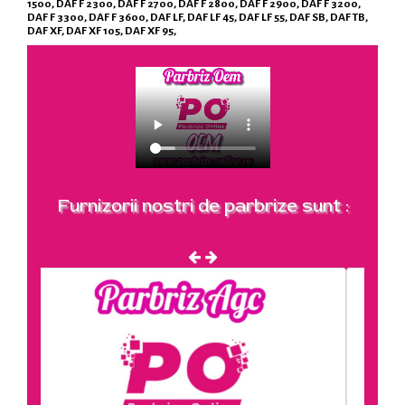
1500, DAF F 2300, DAF F 2700, DAF F 2800, DAF F 2900, DAF F 3200,
DAF F 3300, DAF F 3600, DAF LF, DAF LF 45, DAF LF 55, DAF SB, DAF TB,
DAF XF, DAF XF 105, DAF XF 95,
Furnizorii nostri de parbrize sunt :