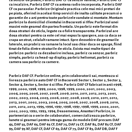
cu senzor de ploaie, Parbriz DAF CF cu senzor lumina, Parbriz DAF CF
cu incalzire, Parbriz DAF CF cu antena radio incorporata, Parbriz DAF
CF cu parasolar. Parbrize Originale practica cele mai mici preturi de
pe piata, oferind in acelasi timp servicii de inalta calitate precum si o
garantie de 2 ani pentru toate parbrizele vandute si montate. Montam
parbrize la domiciliul clientului in Bucuresti si Ilfov. Parbrizul unei
masini este geamul din partea frontala. Un parbriz este format din
doua straturi de sticla, legate cu o folie transparenta. Parbrizul are
doua straturi pentru ca este cel mai expus la spargere, asa ca daca se
crapa un strat, celalalt ramane intact. Spre deosebire de geamurile
laterale, un prabriz va ramane la locul sau chiar daca se sparge, fiind
tinut de folia dintre straturile de sticla. Exista mai multe tipuri de
parbrize: parbriz cu dezaburire inclusa, parbriz cu senzor, parbriz
simplu, parbriz cu head-up display, parbriz heliomat, parbriz cu
camera sau parbriz cu camere.
Parbriz DAF CF. Parbrize online, prin colaboratorii sai, monteaza si
livreaza parbrize auto DAF CF in Bucuresti Sector 1, Sector 2, Sector 3,
Sector 4, Sector 5, Sector 6 si Ilfov. Parbriz DAF CF fabricat in anii:1998,
1999, 2000, 1998, 1999, 2000, 1998, 1999, 2000, 2001, 2002, 2003,
2004, 2005, 2006, 2007, 2008, 2009, 2010, 2011, 2012, 2013, 2001,
2002, 2003, 2004, 2005, 2006, 2007, 2008, 2009, 2010, 2011, 2012,
2013, 2001, 2002, 2003, 2004, 2005, 2006, 2007, 2008, 2009, 2010,
2011, 2012, 2013, 1995, 1996, 1997, 1998, 1997, 1998, 1999, 2000, 2001,
2002, 2003, 1992, 1993, 1994, Deasemenea, Anunturi Parbrize, in
parteneriat cu o serie de colaboratori, comercializeaza parbrize,
lunete si geamuri pentru intraga gama de modele DAF precum: DAF
45, DAF 55, DAF 65, DAF 65 CF, DAF 75, DAF 75 CF, DAF 85, DAF 85 CF, DAF
95, DAF 95 XF, DAF CF, DAF CF 65, DAF CF 75, DAF CF 85, DAF DB, DAF F