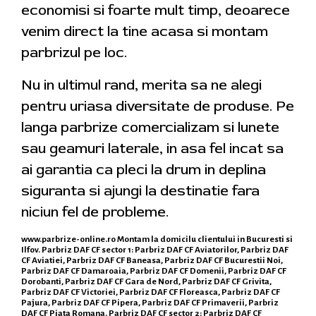
economisi si foarte mult timp, deoarece
venim direct la tine acasa si montam
parbrizul pe loc.
Nu in ultimul rand, merita sa ne alegi
pentru uriasa diversitate de produse. Pe
langa parbrize comercializam si lunete
sau geamuri laterale, in asa fel incat sa
ai garantia ca pleci la drum in deplina
siguranta si ajungi la destinatie fara
niciun fel de probleme.
www.parbrize-online.ro
Montam la domicilu clientului in Bucuresti si
Ilfov. Parbriz DAF CF sector 1: Parbriz DAF CF Aviatorilor, Parbriz DAF
CF Aviatiei, Parbriz DAF CF Baneasa, Parbriz DAF CF Bucurestii Noi,
Parbriz DAF CF Damaroaia, Parbriz DAF CF Domenii, Parbriz DAF CF
Dorobanti, Parbriz DAF CF Gara de Nord, Parbriz DAF CF Grivita,
Parbriz DAF CF Victoriei, Parbriz DAF CF Floreasca, Parbriz DAF CF
Pajura, Parbriz DAF CF Pipera, Parbriz DAF CF Primaverii, Parbriz
DAF CF Piata Romana. Parbriz DAF CF sector 2: Parbriz DAF CF