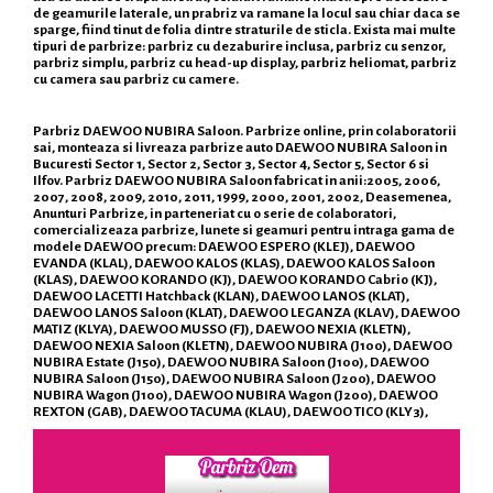
de geamurile laterale, un prabriz va ramane la locul sau chiar daca se
sparge, fiind tinut de folia dintre straturile de sticla. Exista mai multe
tipuri de parbrize: parbriz cu dezaburire inclusa, parbriz cu senzor,
parbriz simplu, parbriz cu head-up display, parbriz heliomat, parbriz
cu camera sau parbriz cu camere.
Parbriz DAEWOO NUBIRA Saloon. Parbrize online, prin colaboratorii
sai, monteaza si livreaza parbrize auto DAEWOO NUBIRA Saloon in
Bucuresti Sector 1, Sector 2, Sector 3, Sector 4, Sector 5, Sector 6 si
Ilfov. Parbriz DAEWOO NUBIRA Saloon fabricat in anii:2005, 2006,
2007, 2008, 2009, 2010, 2011, 1999, 2000, 2001, 2002, Deasemenea,
Anunturi Parbrize, in parteneriat cu o serie de colaboratori,
comercializeaza parbrize, lunete si geamuri pentru intraga gama de
modele DAEWOO precum: DAEWOO ESPERO (KLEJ), DAEWOO
EVANDA (KLAL), DAEWOO KALOS (KLAS), DAEWOO KALOS Saloon
(KLAS), DAEWOO KORANDO (KJ), DAEWOO KORANDO Cabrio (KJ),
DAEWOO LACETTI Hatchback (KLAN), DAEWOO LANOS (KLAT),
DAEWOO LANOS Saloon (KLAT), DAEWOO LEGANZA (KLAV), DAEWOO
MATIZ (KLYA), DAEWOO MUSSO (FJ), DAEWOO NEXIA (KLETN),
DAEWOO NEXIA Saloon (KLETN), DAEWOO NUBIRA (J100), DAEWOO
NUBIRA Estate (J150), DAEWOO NUBIRA Saloon (J100), DAEWOO
NUBIRA Saloon (J150), DAEWOO NUBIRA Saloon (J200), DAEWOO
NUBIRA Wagon (J100), DAEWOO NUBIRA Wagon (J200), DAEWOO
REXTON (GAB), DAEWOO TACUMA (KLAU), DAEWOO TICO (KLY3),