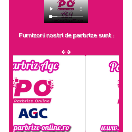
Furnizorii nostri de parbrize sunt :