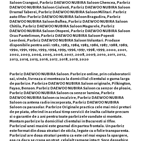
Saloon Crangasi, Parbriz DAEWOO NUBIRA Saloon Ghencea, Parbriz
DAEWOO NUBIRA Saloon Giulesti, Parbriz DAEWOO NUBIRA Saloon
Drumul Taberei, Parbriz DAEWOO NUBIRA Saloon Militari. Parbriz
auto Ilfov: Parbriz DAEWOO NUBIRA Saloon Bragadiru, Parbriz
DAEWOO NUBIRA Saloon Buftea, Parbriz DAEWOO NUBIRA Saloon
Chitila, Parbriz DAEWOO NUBIRA Saloon Magurele, Parbriz
DAEWOO NUBIRA Saloon Otopeni, Parbriz DAEWOO NUBIRA Saloon
Oras Pantelimon, Parbriz DAEWOO NUBIRA Saloon Popesti
Leordeni, Parbriz DAEWOO NUBIRA Saloon Voluntari. Produse
disponibile pentru anii: 1982, 1983, 1984, 1985, 1986, 1987, 1988, 1989,
1990, 1991, 1992, 1993, 1994, 1995, 1996, 1997, 1998, 1999, 2000, 2001,
2002, 2003, 2004, 2005, 2006, 2007, 2008, 2009, 2010, 2011, 2012,
2013, 2014, 2015, 2016, 2017, 2018, 2019, 2020
Parbriz DAEWOO NUBIRA Saloon. Parbrize online, prin colaboratorii
sai, vinde, livreaza si monteaza la domiciliul clientului o gama larga
de parbrize. Parbrize DAEWOO NUBIRA Saloon originale, Pilkington,
Fuyao, Benson. Parbriz DAEWOO NUBIRA Saloon cu senzor de ploaie,
Parbriz DAEWOO NUBIRA Saloon cu senzor lumina, Parbriz
DAEWOO NUBIRA Saloon cu incalzire, Parbriz DAEWOO NUBIRA
Saloon cu antena radio incorporata, Parbriz DAEWOO NUBIRA
Saloon cu parasolar. Parbrize Originale practica cele mai mici preturi
de pe piata, oferind in acelasi timp servicii de inalta calitate precum
si o garantie de 2 ani pentru toate parbrizele vandute si montate.
Montam parbrize la domiciliul clientului in Bucuresti si Ilfov.
Parbrizul unei masini este geamul din partea frontala. Un parbriz
este format din doua straturi de sticla, legate cu o folie transparenta.
Parbrizul are doua straturi pentru ca este cel mai expus la spargere,
asa ca daca se crapa un strat, celalalt ramane intact. Spre deosebire