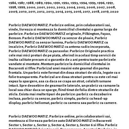
1986, 1987, 1988, 1989, 1990, 1991, 1992, 1993, 1994, 1995, 1996, 1997,
1998, 1999, 2000, 2001, 2002, 2003, 2004, 2005, 2006, 2007, 2008,
2009, 2010, 2011, 2012, 2013, 2014, 2015, 2016, 2017, 2018, 2019, 2020
Parbriz DAEWOO MATIZ. Parbrize online, prin colaboratorii sai,
vinde, livreaza si monteaza la domiciliul clientului o gama larga de
parbrize. Parbrize DAEWOO MATIZ originale, Pilkington, Fuyao,
Benson. Parbriz DAEWOO MATIZ cu senzor de ploaie, Parbriz
DAEWOO MATIZ cu senzor lumina, Parbriz DAEWOO MATIZ cu
incalzire, Parbriz DAEWOO MATIZ cu antena radio incorporata,
Parbriz DAEWOO MATIZ cu parasolar. Parbrize Originale practica
cele mai mici preturi de pe piata, oferind in acelasi timp servicii de
inalta calitate precum si o garantie de 2 ani pentru toate parbrizele
vandute si montate. Montam parbrize la domiciliul clientului in
Bucuresti si Ilfov. Parbrizul unei masini este geamul din partea
frontala. Un parbriz este format din doua straturi de sticla, legate cu o
folie transparenta. Parbrizul are doua straturi pentru ca este cel mai
expus la spargere, asa ca daca se crapa un strat, celalalt ramane
intact. Spre deosebire de geamurile laterale, un prabriz va ramane la
locul sau chiar daca se sparge, fiind tinut de folia dintre straturile de
sticla. Exista mai multe tipuri de parbrize: parbriz cu dezaburire
inclusa, parbriz cu senzor, parbriz simplu, parbriz cu head-up
display, parbriz heliomat, parbriz cu camera sau parbriz cu camere.
Parbriz DAEWOO MATIZ. Parbrize online, prin colaboratorii sai,
monteaza si livreaza parbrize auto DAEWOO MATIZ in Bucuresti
Sector 1, Sector 2, Sector 3, Sector 4, Sector 5, Sector 6 si Ilfov. Parbriz