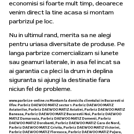
economisi si foarte mult timp, deoarece
venim direct la tine acasa si montam
parbrizul pe loc.
Nu in ultimul rand, merita sa ne alegi
pentru uriasa diversitate de produse. Pe
langa parbrize comercializam si lunete
sau geamuri laterale, in asa fel incat sa
ai garantia ca pleci la drum in deplina
siguranta si ajungi la destinatie fara
niciun fel de probleme.
www.parbrize-online.ro
Montam la domicilu clientului in Bucuresti si
Ilfov. Parbriz DAEWOO MATIZ sector 1: Parbriz DAEWOO MATIZ
Aviatorilor, Parbriz DAEWOO MATIZ Aviatiei, Parbriz DAEWOO MATIZ
Baneasa, Parbriz DAEWOO MATIZ Bucurestii Noi, Parbriz DAEWOO
MATIZ Damaroaia, Parbriz DAEWOO MATIZ Domenii, Parbriz
DAEWOO MATIZ Dorobanti, Parbriz DAEWOO MATIZ Gara de Nord,
Parbriz DAEWOO MATIZ Grivita, Parbriz DAEWOO MATIZ Victoriei,
Parbriz DAEWOO MATIZ Floreasca, Parbriz DAEWOO MATIZ Pajura,