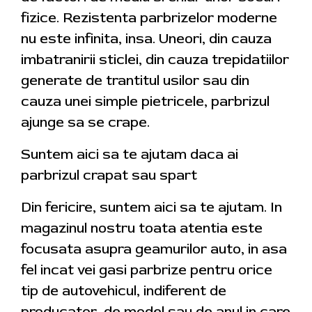
fizice. Rezistenta parbrizelor moderne
nu este infinita, insa. Uneori, din cauza
imbatranirii sticlei, din cauza trepidatiilor
generate de trantitul usilor sau din
cauza unei simple pietricele, parbrizul
ajunge sa se crape.
Suntem aici sa te ajutam daca ai
parbrizul crapat sau spart
Din fericire, suntem aici sa te ajutam. In
magazinul nostru toata atentia este
focusata asupra geamurilor auto, in asa
fel incat vei gasi parbrize pentru orice
tip de autovehicul, indiferent de
producator, de model sau de anul in care