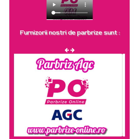
Furnizorii nostri de parbrize sunt :