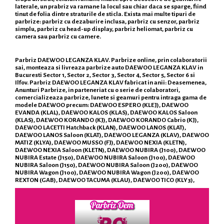
laterale, un prabriz va ramane la locul sau chiar daca se sparge, fiind
tinut de folia dintre straturile de sticla. Exista mai multe tipuri de
parbrize: parbriz cu dezaburire inclusa, parbriz cu senzor, parbriz
simplu, parbriz cu head-up display, parbriz heliomat, parbriz cu
camera sau parbriz cu camere.
Parbriz DAEWOO LEGANZA KLAV. Parbrize online, prin colaboratorii
sai, monteaza si livreaza parbrize auto DAEWOO LEGANZA KLAV in
Bucuresti Sector 1, Sector 2, Sector 3, Sector 4, Sector 5, Sector 6 si
Ilfov. Parbriz DAEWOO LEGANZA KLAV fabricat in anii: Deasemenea,
Anunturi Parbrize, in parteneriat cu o serie de colaboratori,
comercializeaza parbrize, lunete si geamuri pentru intraga gama de
modele DAEWOO precum: DAEWOO ESPERO (KLEJ), DAEWOO
EVANDA (KLAL), DAEWOO KALOS (KLAS), DAEWOO KALOS Saloon
(KLAS), DAEWOO KORANDO (KJ), DAEWOO KORANDO Cabrio (KJ),
DAEWOO LACETTI Hatchback (KLAN), DAEWOO LANOS (KLAT),
DAEWOO LANOS Saloon (KLAT), DAEWOO LEGANZA (KLAV), DAEWOO
MATIZ (KLYA), DAEWOO MUSSO (FJ), DAEWOO NEXIA (KLETN),
DAEWOO NEXIA Saloon (KLETN), DAEWOO NUBIRA (J100), DAEWOO
NUBIRA Estate (J150), DAEWOO NUBIRA Saloon (J100), DAEWOO
NUBIRA Saloon (J150), DAEWOO NUBIRA Saloon (J200), DAEWOO
NUBIRA Wagon (J100), DAEWOO NUBIRA Wagon (J200), DAEWOO
REXTON (GAB), DAEWOO TACUMA (KLAU), DAEWOO TICO (KLY3),