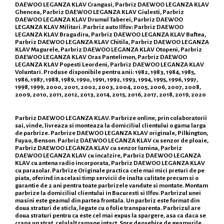
DAEWOO LEGANZA KLAV Crangasi, Parbriz DAEWOO LEGANZA KLAV
Ghencea, Parbriz DAEWOO LEGANZA KLAV Giulesti, Parbriz
DAEWOO LEGANZA KLAV Drumul Taberei, Parbriz DAEWOO
LEGANZA KLAV Militari. Parbriz auto Ilfov: Parbriz DAEWOO
LEGANZA KLAV Bragadiru, Parbriz DAEWOO LEGANZA KLAV Buftea,
Parbriz DAEWOO LEGANZA KLAV Chitila, Parbriz DAEWOO LEGANZA
KLAV Magurele, Parbriz DAEWOO LEGANZA KLAV Otopeni, Parbriz
DAEWOO LEGANZA KLAV Oras Pantelimon, Parbriz DAEWOO
LEGANZA KLAV Popesti Leordeni, Parbriz DAEWOO LEGANZA KLAV
Voluntari. Produse disponibile pentru anii: 1982, 1983, 1984, 1985,
1986, 1987, 1988, 1989, 1990, 1991, 1992, 1993, 1994, 1995, 1996, 1997,
1998, 1999, 2000, 2001, 2002, 2003, 2004, 2005, 2006, 2007, 2008,
2009, 2010, 2011, 2012, 2013, 2014, 2015, 2016, 2017, 2018, 2019, 2020
Parbriz DAEWOO LEGANZA KLAV. Parbrize online, prin colaboratorii
sai, vinde, livreaza si monteaza la domiciliul clientului o gama larga
de parbrize. Parbrize DAEWOO LEGANZA KLAV originale, Pilkington,
Fuyao, Benson. Parbriz DAEWOO LEGANZA KLAV cu senzor de ploaie,
Parbriz DAEWOO LEGANZA KLAV cu senzor lumina, Parbriz
DAEWOO LEGANZA KLAV cu incalzire, Parbriz DAEWOO LEGANZA
KLAV cu antena radio incorporata, Parbriz DAEWOO LEGANZA KLAV
cu parasolar. Parbrize Originale practica cele mai mici preturi de pe
piata, oferind in acelasi timp servicii de inalta calitate precum si o
garantie de 2 ani pentru toate parbrizele vandute si montate. Montam
parbrize la domiciliul clientului in Bucuresti si Ilfov. Parbrizul unei
masini este geamul din partea frontala. Un parbriz este format din
doua straturi de sticla, legate cu o folie transparenta. Parbrizul are
doua straturi pentru ca este cel mai expus la spargere, asa ca daca se
crapa un strat, celalalt ramane intact. Spre deosebire de geamurile