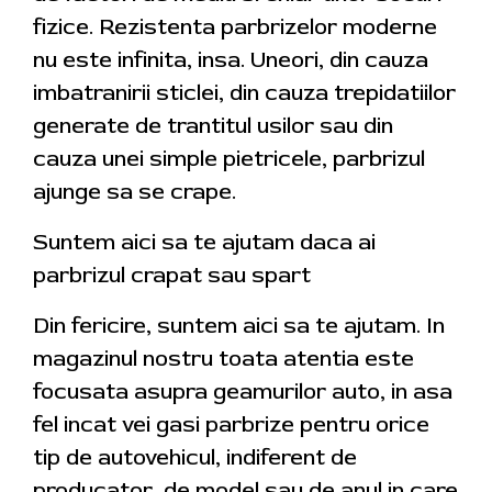
fizice. Rezistenta parbrizelor moderne
nu este infinita, insa. Uneori, din cauza
imbatranirii sticlei, din cauza trepidatiilor
generate de trantitul usilor sau din
cauza unei simple pietricele, parbrizul
ajunge sa se crape.
Suntem aici sa te ajutam daca ai
parbrizul crapat sau spart
Din fericire, suntem aici sa te ajutam. In
magazinul nostru toata atentia este
focusata asupra geamurilor auto, in asa
fel incat vei gasi parbrize pentru orice
tip de autovehicul, indiferent de
producator, de model sau de anul in care