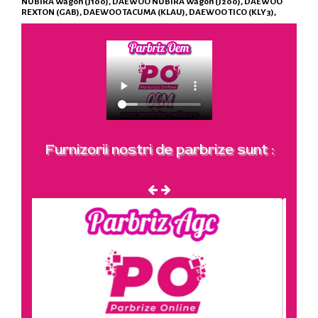
NUBIRA Wagon (J100), DAEWOO NUBIRA Wagon (J200), DAEWOO
REXTON (GAB), DAEWOO TACUMA (KLAU), DAEWOO TICO (KLY3),
Furnizorii nostri de parbrize sunt :