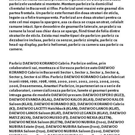
parbrizele vandute si montate. Montam parbrize la domiciliul
clientului in Bucuresti si Ilfov. Parbrizul unei masini este geamul din
partea frontala. Un parbriz este format din doua straturi de sticla,
legate cu o folie transparenta. Parbrizul are doua straturi pentru ca
este cel mai expus la spargere, asa ca daca se crapa un strat, celalalt
ramane intact. Spre deosebire de geamurile laterale, un prabriz va
ramane la locul sau chiar daca se sparge, fiind tinut de folia dintre
straturile de sticla. Exista mai multe tipuri de parbrize: parbriz cu
dezaburire inclusa, parbriz cu senzor, parbriz simplu, parbriz cu
head-up display, parbriz heliomat, parbriz cu camera sau parbriz cu
camere.
Parbriz DAEWOO KORANDO Cabrio. Parbrize online, prin
colaboratorii sai, monteaza si livreaza parbrize auto DAEWOO
KORANDO Cabrio in Bucuresti Sector 1, Sector 2, Sector 3, Sector 4,
Sector 5, Sector 6 si Ilfov. Parbriz DAEWOO KORANDO Cabrio fabricat
in anii:1996, 1997, 1998, 1999, 2000, 2001, 2002, 2003, 2004, 2005,
2006, Deasemenea, Anunturi Parbrize, in parteneriat cu o serie de
colaboratori, comercializeaza parbrize, lunete si geamuri pentru
intraga gama de modele DAEWOO precum: DAEWOO ESPERO (KLEJ),
DAEWOO EVANDA (KLAL), DAEWOO KALOS (KLAS), DAEWOO KALOS
Saloon (KLAS), DAEWOO KORANDO (KJ), DAEWOO KORANDO Cabrio
(KJ), DAEWOO LACETTI Hatchback (KLAN), DAEWOO LANOS (KLAT),
DAEWOO LANOS Saloon (KLAT), DAEWOO LEGANZA (KLAV), DAEWOO
MATIZ (KLYA), DAEWOO MUSSO (FJ), DAEWOO NEXIA (KLETN),
DAEWOO NEXIA Saloon (KLETN), DAEWOO NUBIRA (J100), DAEWOO
NUBIRA Estate (J150), DAEWOO NUBIRA Saloon (J100), DAEWOO
NUBIRA Saloon (J150), DAEWOO NUBIRA Saloon (J200), DAEWOO