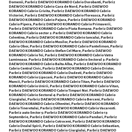
Domenii, Parbriz DAEWOO KORANDO Cabrio Dorobanti, Parbriz
DAEWOO KORANDO Cabrio Gara de Nord, Parbriz DAEWOO
KORANDO Cabrio Grivita, Parbriz DAEWOO KORANDO Cabrio
Victoriei, Parbriz DAEWOO KORANDO Cabrio Floreasca, Parbriz
DAEWOO KORANDO Cabrio Pajura, Parbriz DAEWOO KORANDO
Cabrio Pipera, Parbriz DAEWOO KORANDO Cabrio Primaverii,
Parbriz DAEWOO KORANDO Cabrio Piata Romana. Parbriz DAEWOO
KORANDO Cabrio sector 2: Parbriz DAEWOO KORANDO Cabrio
Colentina, Parbriz DAEWOO KORANDO Cabrio Iancului, Parbriz
DAEWOO KORANDO Cabrio Mosilor, Parbriz DAEWOO KORANDO
Cabrio Obor, Parbriz DAEWOO KORANDO Cabrio Pantelimon, Parbriz
DAEWOO KORANDO Cabrio Stefan Cel Mare, Parbriz DAEWOO
KORANDO Cabrio Tei, Parbriz DAEWOO KORANDO Cabrio Vatra
Luminoasa. Parbriz DAEWOO KORANDO Cabrio Sectorul 3: Parbriz
DAEWOO KORANDO Cabrio Balta Alba, Parbriz DAEWOO KORANDO
Cabrio Centrul Civic, Parbriz DAEWOO KORANDO Cabrio Dristor,
Parbriz DAEWOO KORANDO Cabrio Dudesti, Parbriz DAEWOO
KORANDO Cabrio Lipscani, Parbriz DAEWOO KORANDO Cabrio
Muncii, Parbriz DAEWOO KORANDO Cabrio Titan, Parbriz DAEWOO
KORANDO Cabrio Unirii, Parbriz DAEWOO KORANDO Cabrio Vitan,
Parbriz DAEWOO KORANDO Cabrio Timpuri Noi. Parbriz DAEWOO
KORANDO Cabrio Sectorul 4: Parbriz DAEWOO KORANDO Cabrio
Giurgiului, Parbriz DAEWOO KORANDO Cabrio Berceni, Parbriz
DAEWOO KORANDO Cabrio Oltenitei, Parbriz DAEWOO KORANDO
Cabrio Tineretului, Parbriz DAEWOO KORANDO Cabrio Vacaresti.
Parbriz auto Sector 5: Parbriz DAEWOO KORANDO Cabrio 13
Septembrie, Parbriz DAEWOO KORANDO Cabrio Panduri, Parbriz
DAEWOO KORANDO Cabrio Cotroceni, Parbriz DAEWOO KORANDO
Cabrio Dealul Spirii, Parbriz DAEWOO KORANDO Cabrio Sebastian,
Parbriz DAEWOO KORANDO Cabrio Giurgiului, Parbriz DAEWOO