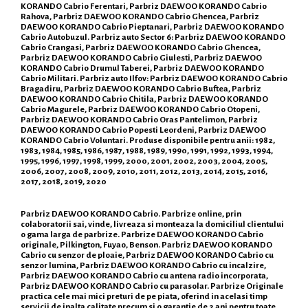
KORANDO Cabrio Ferentari, Parbriz DAEWOO KORANDO Cabrio
Rahova, Parbriz DAEWOO KORANDO Cabrio Ghencea, Parbriz
DAEWOO KORANDO Cabrio Pieptanari, Parbriz DAEWOO KORANDO
Cabrio Autobuzul. Parbriz auto Sector 6: Parbriz DAEWOO KORANDO
Cabrio Crangasi, Parbriz DAEWOO KORANDO Cabrio Ghencea,
Parbriz DAEWOO KORANDO Cabrio Giulesti, Parbriz DAEWOO
KORANDO Cabrio Drumul Taberei, Parbriz DAEWOO KORANDO
Cabrio Militari. Parbriz auto Ilfov: Parbriz DAEWOO KORANDO Cabrio
Bragadiru, Parbriz DAEWOO KORANDO Cabrio Buftea, Parbriz
DAEWOO KORANDO Cabrio Chitila, Parbriz DAEWOO KORANDO
Cabrio Magurele, Parbriz DAEWOO KORANDO Cabrio Otopeni,
Parbriz DAEWOO KORANDO Cabrio Oras Pantelimon, Parbriz
DAEWOO KORANDO Cabrio Popesti Leordeni, Parbriz DAEWOO
KORANDO Cabrio Voluntari. Produse disponibile pentru anii: 1982,
1983, 1984, 1985, 1986, 1987, 1988, 1989, 1990, 1991, 1992, 1993, 1994,
1995, 1996, 1997, 1998, 1999, 2000, 2001, 2002, 2003, 2004, 2005,
2006, 2007, 2008, 2009, 2010, 2011, 2012, 2013, 2014, 2015, 2016,
2017, 2018, 2019, 2020
Parbriz DAEWOO KORANDO Cabrio. Parbrize online, prin
colaboratorii sai, vinde, livreaza si monteaza la domiciliul clientului
o gama larga de parbrize. Parbrize DAEWOO KORANDO Cabrio
originale, Pilkington, Fuyao, Benson. Parbriz DAEWOO KORANDO
Cabrio cu senzor de ploaie, Parbriz DAEWOO KORANDO Cabrio cu
senzor lumina, Parbriz DAEWOO KORANDO Cabrio cu incalzire,
Parbriz DAEWOO KORANDO Cabrio cu antena radio incorporata,
Parbriz DAEWOO KORANDO Cabrio cu parasolar. Parbrize Originale
practica cele mai mici preturi de pe piata, oferind in acelasi timp
servicii de inalta calitate precum si o garantie de 2 ani pentru toate