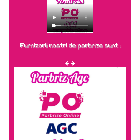
Furnizorii nostri de parbrize sunt :