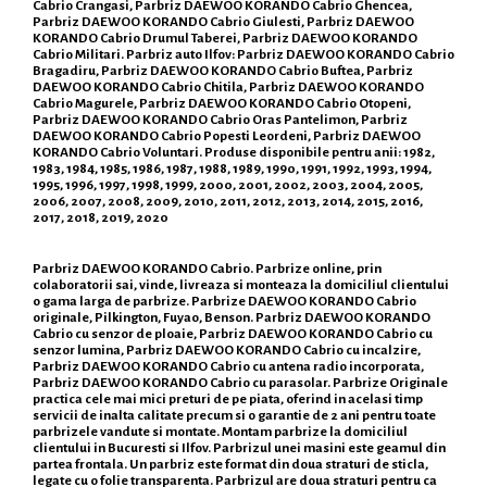
Cabrio Crangasi, Parbriz DAEWOO KORANDO Cabrio Ghencea,
Parbriz DAEWOO KORANDO Cabrio Giulesti, Parbriz DAEWOO
KORANDO Cabrio Drumul Taberei, Parbriz DAEWOO KORANDO
Cabrio Militari. Parbriz auto Ilfov: Parbriz DAEWOO KORANDO Cabrio
Bragadiru, Parbriz DAEWOO KORANDO Cabrio Buftea, Parbriz
DAEWOO KORANDO Cabrio Chitila, Parbriz DAEWOO KORANDO
Cabrio Magurele, Parbriz DAEWOO KORANDO Cabrio Otopeni,
Parbriz DAEWOO KORANDO Cabrio Oras Pantelimon, Parbriz
DAEWOO KORANDO Cabrio Popesti Leordeni, Parbriz DAEWOO
KORANDO Cabrio Voluntari. Produse disponibile pentru anii: 1982,
1983, 1984, 1985, 1986, 1987, 1988, 1989, 1990, 1991, 1992, 1993, 1994,
1995, 1996, 1997, 1998, 1999, 2000, 2001, 2002, 2003, 2004, 2005,
2006, 2007, 2008, 2009, 2010, 2011, 2012, 2013, 2014, 2015, 2016,
2017, 2018, 2019, 2020
Parbriz DAEWOO KORANDO Cabrio. Parbrize online, prin
colaboratorii sai, vinde, livreaza si monteaza la domiciliul clientului
o gama larga de parbrize. Parbrize DAEWOO KORANDO Cabrio
originale, Pilkington, Fuyao, Benson. Parbriz DAEWOO KORANDO
Cabrio cu senzor de ploaie, Parbriz DAEWOO KORANDO Cabrio cu
senzor lumina, Parbriz DAEWOO KORANDO Cabrio cu incalzire,
Parbriz DAEWOO KORANDO Cabrio cu antena radio incorporata,
Parbriz DAEWOO KORANDO Cabrio cu parasolar. Parbrize Originale
practica cele mai mici preturi de pe piata, oferind in acelasi timp
servicii de inalta calitate precum si o garantie de 2 ani pentru toate
parbrizele vandute si montate. Montam parbrize la domiciliul
clientului in Bucuresti si Ilfov. Parbrizul unei masini este geamul din
partea frontala. Un parbriz este format din doua straturi de sticla,
legate cu o folie transparenta. Parbrizul are doua straturi pentru ca