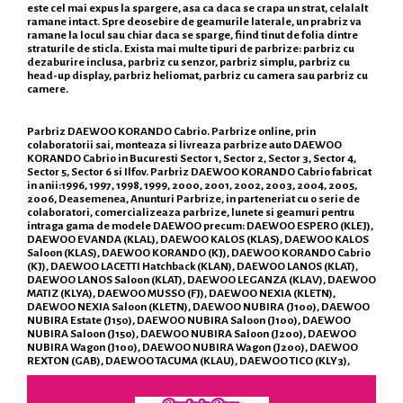
este cel mai expus la spargere, asa ca daca se crapa un strat, celalalt
ramane intact. Spre deosebire de geamurile laterale, un prabriz va
ramane la locul sau chiar daca se sparge, fiind tinut de folia dintre
straturile de sticla. Exista mai multe tipuri de parbrize: parbriz cu
dezaburire inclusa, parbriz cu senzor, parbriz simplu, parbriz cu
head-up display, parbriz heliomat, parbriz cu camera sau parbriz cu
camere.
Parbriz DAEWOO KORANDO Cabrio. Parbrize online, prin
colaboratorii sai, monteaza si livreaza parbrize auto DAEWOO
KORANDO Cabrio in Bucuresti Sector 1, Sector 2, Sector 3, Sector 4,
Sector 5, Sector 6 si Ilfov. Parbriz DAEWOO KORANDO Cabrio fabricat
in anii:1996, 1997, 1998, 1999, 2000, 2001, 2002, 2003, 2004, 2005,
2006, Deasemenea, Anunturi Parbrize, in parteneriat cu o serie de
colaboratori, comercializeaza parbrize, lunete si geamuri pentru
intraga gama de modele DAEWOO precum: DAEWOO ESPERO (KLEJ),
DAEWOO EVANDA (KLAL), DAEWOO KALOS (KLAS), DAEWOO KALOS
Saloon (KLAS), DAEWOO KORANDO (KJ), DAEWOO KORANDO Cabrio
(KJ), DAEWOO LACETTI Hatchback (KLAN), DAEWOO LANOS (KLAT),
DAEWOO LANOS Saloon (KLAT), DAEWOO LEGANZA (KLAV), DAEWOO
MATIZ (KLYA), DAEWOO MUSSO (FJ), DAEWOO NEXIA (KLETN),
DAEWOO NEXIA Saloon (KLETN), DAEWOO NUBIRA (J100), DAEWOO
NUBIRA Estate (J150), DAEWOO NUBIRA Saloon (J100), DAEWOO
NUBIRA Saloon (J150), DAEWOO NUBIRA Saloon (J200), DAEWOO
NUBIRA Wagon (J100), DAEWOO NUBIRA Wagon (J200), DAEWOO
REXTON (GAB), DAEWOO TACUMA (KLAU), DAEWOO TICO (KLY3),