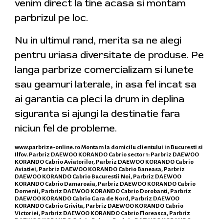
venim direct la tine acasa si montam
parbrizul pe loc.
Nu in ultimul rand, merita sa ne alegi
pentru uriasa diversitate de produse. Pe
langa parbrize comercializam si lunete
sau geamuri laterale, in asa fel incat sa
ai garantia ca pleci la drum in deplina
siguranta si ajungi la destinatie fara
niciun fel de probleme.
www.parbrize-online.ro
Montam la domicilu clientului in Bucuresti si
Ilfov. Parbriz DAEWOO KORANDO Cabrio sector 1: Parbriz DAEWOO
KORANDO Cabrio Aviatorilor, Parbriz DAEWOO KORANDO Cabrio
Aviatiei, Parbriz DAEWOO KORANDO Cabrio Baneasa, Parbriz
DAEWOO KORANDO Cabrio Bucurestii Noi, Parbriz DAEWOO
KORANDO Cabrio Damaroaia, Parbriz DAEWOO KORANDO Cabrio
Domenii, Parbriz DAEWOO KORANDO Cabrio Dorobanti, Parbriz
DAEWOO KORANDO Cabrio Gara de Nord, Parbriz DAEWOO
KORANDO Cabrio Grivita, Parbriz DAEWOO KORANDO Cabrio
Victoriei, Parbriz DAEWOO KORANDO Cabrio Floreasca, Parbriz