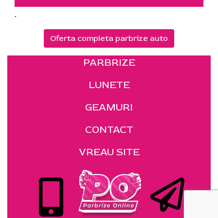
.
Oferta completa parbrize auto
PARBRIZE
LUNETE
GEAMURI
CONTACT
VREAU SITE