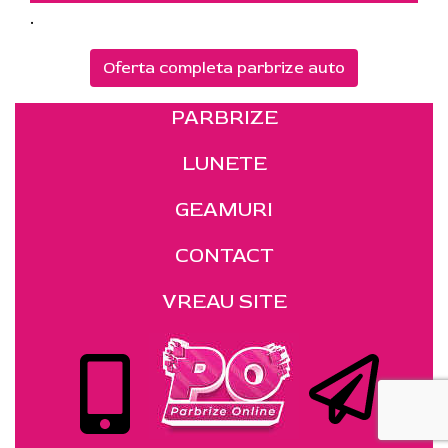
.
Oferta completa parbrize auto
PARBRIZE
LUNETE
GEAMURI
CONTACT
VREAU SITE