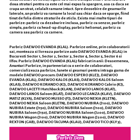
doua straturi pentru ca este cel mai expus la spargere, asa ca daca se
crapa un strat, celalalt ramane intact. Spre deosebire de geamurile
laterale, un prabriz va ramane la locul sau chiar daca se sparge, fiind
tinut de folia dintre straturile de sticla. Exista mai multe tipuri de
parbrize: parbriz cu dezaburire inclusa, parbriz cu senzor, parbriz
simplu, parbriz cu head-up display, parbriz heliomat, parbriz cu
camera sau parbriz cu camere.
Parbriz DAEWOO EVANDA (KLAL). Parbrize online, prin colaboratorii
sai, monteaza si livreaza parbrize auto DAEWOO EVANDA (KLAL) in
Bucuresti Sector 1, Sector 2, Sector 3, Sector 4, Sector 5, Sector 6 si
Ilfov. Parbriz DAEWOO EVANDA (KLAL) fabricat in anii: Deasemenea,
Anunturi Parbrize, in parteneriat cu o serie de colaboratori,
comercializeaza parbrize, lunete si geamuri pentru intraga gama de
modele DAEWOO precum: DAEWOO ESPERO (KLEJ), DAEWOO
EVANDA (KLAL), DAEWOO KALOS (KLAS), DAEWOO KALOS Saloon
(KLAS), DAEWOO KORANDO (KJ), DAEWOO KORANDO Cabrio (KJ),
DAEWOO LACETTI Hatchback (KLAN), DAEWOO LANOS (KLAT),
DAEWOO LANOS Saloon (KLAT), DAEWOO LEGANZA (KLAV), DAEWOO
MATIZ (KLYA), DAEWOO MUSSO (FJ), DAEWOO NEXIA (KLETN),
DAEWOO NEXIA Saloon (KLETN), DAEWOO NUBIRA (J100), DAEWOO
NUBIRA Estate (J150), DAEWOO NUBIRA Saloon (J100), DAEWOO
NUBIRA Saloon (J150), DAEWOO NUBIRA Saloon (J200), DAEWOO
NUBIRA Wagon (J100), DAEWOO NUBIRA Wagon (J200), DAEWOO
REXTON (GAB), DAEWOO TACUMA (KLAU), DAEWOO TICO (KLY3),