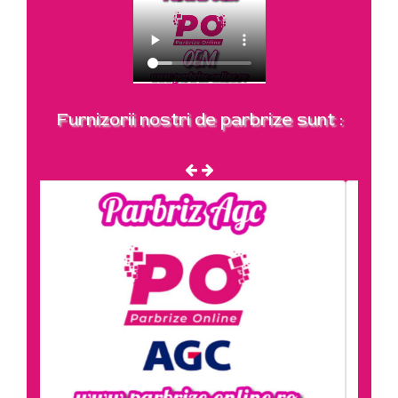
Furnizorii nostri de parbrize sunt :