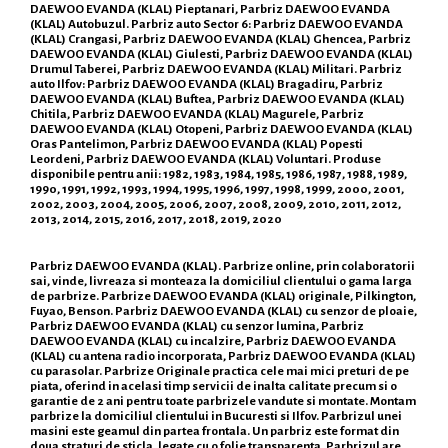
DAEWOO EVANDA (KLAL) Pieptanari, Parbriz DAEWOO EVANDA
(KLAL) Autobuzul. Parbriz auto Sector 6: Parbriz DAEWOO EVANDA
(KLAL) Crangasi, Parbriz DAEWOO EVANDA (KLAL) Ghencea, Parbriz
DAEWOO EVANDA (KLAL) Giulesti, Parbriz DAEWOO EVANDA (KLAL)
Drumul Taberei, Parbriz DAEWOO EVANDA (KLAL) Militari. Parbriz
auto Ilfov: Parbriz DAEWOO EVANDA (KLAL) Bragadiru, Parbriz
DAEWOO EVANDA (KLAL) Buftea, Parbriz DAEWOO EVANDA (KLAL)
Chitila, Parbriz DAEWOO EVANDA (KLAL) Magurele, Parbriz
DAEWOO EVANDA (KLAL) Otopeni, Parbriz DAEWOO EVANDA (KLAL)
Oras Pantelimon, Parbriz DAEWOO EVANDA (KLAL) Popesti
Leordeni, Parbriz DAEWOO EVANDA (KLAL) Voluntari. Produse
disponibile pentru anii: 1982, 1983, 1984, 1985, 1986, 1987, 1988, 1989,
1990, 1991, 1992, 1993, 1994, 1995, 1996, 1997, 1998, 1999, 2000, 2001,
2002, 2003, 2004, 2005, 2006, 2007, 2008, 2009, 2010, 2011, 2012,
2013, 2014, 2015, 2016, 2017, 2018, 2019, 2020
Parbriz DAEWOO EVANDA (KLAL). Parbrize online, prin colaboratorii
sai, vinde, livreaza si monteaza la domiciliul clientului o gama larga
de parbrize. Parbrize DAEWOO EVANDA (KLAL) originale, Pilkington,
Fuyao, Benson. Parbriz DAEWOO EVANDA (KLAL) cu senzor de ploaie,
Parbriz DAEWOO EVANDA (KLAL) cu senzor lumina, Parbriz
DAEWOO EVANDA (KLAL) cu incalzire, Parbriz DAEWOO EVANDA
(KLAL) cu antena radio incorporata, Parbriz DAEWOO EVANDA (KLAL)
cu parasolar. Parbrize Originale practica cele mai mici preturi de pe
piata, oferind in acelasi timp servicii de inalta calitate precum si o
garantie de 2 ani pentru toate parbrizele vandute si montate. Montam
parbrize la domiciliul clientului in Bucuresti si Ilfov. Parbrizul unei
masini este geamul din partea frontala. Un parbriz este format din
doua straturi de sticla, legate cu o folie transparenta. Parbrizul are