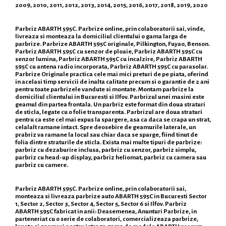
2009, 2010, 2011, 2012, 2013, 2014, 2015, 2016, 2017, 2018, 2019, 2020
Parbriz ABARTH 595C. Parbrize online, prin colaboratorii sai, vinde,
livreaza si monteaza la domiciliul clientului o gama larga de
parbrize. Parbrize ABARTH 595C originale, Pilkington, Fuyao, Benson.
Parbriz ABARTH 595C cu senzor de ploaie, Parbriz ABARTH 595C cu
senzor lumina, Parbriz ABARTH 595C cu incalzire, Parbriz ABARTH
595C cu antena radio incorporata, Parbriz ABARTH 595C cu parasolar.
Parbrize Originale practica cele mai mici preturi de pe piata, oferind
in acelasi timp servicii de inalta calitate precum si o garantie de 2 ani
pentru toate parbrizele vandute si montate. Montam parbrize la
domiciliul clientului in Bucuresti si Ilfov. Parbrizul unei masini este
geamul din partea frontala. Un parbriz este format din doua straturi
de sticla, legate cu o folie transparenta. Parbrizul are doua straturi
pentru ca este cel mai expus la spargere, asa ca daca se crapa un strat,
celalalt ramane intact. Spre deosebire de geamurile laterale, un
prabriz va ramane la locul sau chiar daca se sparge, fiind tinut de
folia dintre straturile de sticla. Exista mai multe tipuri de parbrize:
parbriz cu dezaburire inclusa, parbriz cu senzor, parbriz simplu,
parbriz cu head-up display, parbriz heliomat, parbriz cu camera sau
parbriz cu camere.
Parbriz ABARTH 595C. Parbrize online, prin colaboratorii sai,
monteaza si livreaza parbrize auto ABARTH 595C in Bucuresti Sector
1, Sector 2, Sector 3, Sector 4, Sector 5, Sector 6 si Ilfov. Parbriz
ABARTH 595C fabricat in anii: Deasemenea, Anunturi Parbrize, in
parteneriat cu o serie de colaboratori, comercializeaza parbrize,