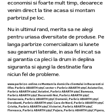
economisi si foarte mult timp, deoarece
venim direct la tine acasa si montam
parbrizul pe loc.
Nu in ultimul rand, merita sa ne alegi
pentru uriasa diversitate de produse. Pe
langa parbrize comercializam si lunete
sau geamuri laterale, in asa fel incat sa
ai garantia ca pleci la drum in deplina
siguranta si ajungi la destinatie fara
niciun fel de probleme.
www.parbrize-online.ro
Montam la domicilu clientului in Bucuresti si
Ilfov. Parbriz ABARTH 595C sector 1: Parbriz ABARTH 595C Aviatorilor,
Parbriz ABARTH 595C Aviatiei, Parbriz ABARTH 595C Baneasa,
Parbriz ABARTH 595C Bucurestii Noi, Parbriz ABARTH 595C
Damaroaia, Parbriz ABARTH 595C Domenii, Parbriz ABARTH 595C
Dorobanti, Parbriz ABARTH 595C Gara de Nord, Parbriz ABARTH 595C
Grivita, Parbriz ABARTH 595C Victoriei, Parbriz ABARTH 595C
Floreasca, Parbriz ABARTH 595C Pajura, Parbriz ABARTH 595C Pipera,