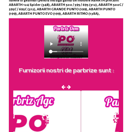
lunete si geamuri pentru intraga gama de modele ABARTH precum:
ABARTH 124 Spider (348), ABARTH 500 / 595 / 695 (312), ABARTH 500C /
595C / 695C (312), ABARTH GRANDE PUNTO (199), ABARTH PUNTO
(199), ABARTH PUNTO EVO (199), ABARTH RITMO (138A),
Furnizorii nostri de parbrize sunt :