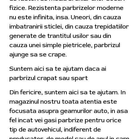
fizice. Rezistenta parbrizelor moderne
nu este infinita, insa. Uneori, din cauza
imbatranirii sticlei, din cauza trepidatiilor
generate de trantitul usilor sau din
cauza unei simple pietricele, parbrizul
ajunge sa se crape.
Suntem aici sa te ajutam daca ai
parbrizul crapat sau spart
Din fericire, suntem aici sa te ajutam. In
magazinul nostru toata atentia este
focusata asupra geamurilor auto, in asa
fel incat vei gasi parbrize pentru orice
tip de autovehicul, indiferent de
producator, de model sau de anul in care