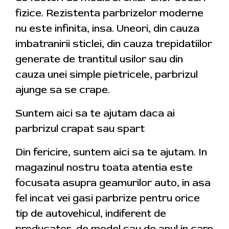
fizice. Rezistenta parbrizelor moderne
nu este infinita, insa. Uneori, din cauza
imbatranirii sticlei, din cauza trepidatiilor
generate de trantitul usilor sau din
cauza unei simple pietricele, parbrizul
ajunge sa se crape.
Suntem aici sa te ajutam daca ai
parbrizul crapat sau spart
Din fericire, suntem aici sa te ajutam. In
magazinul nostru toata atentia este
focusata asupra geamurilor auto, in asa
fel incat vei gasi parbrize pentru orice
tip de autovehicul, indiferent de
producator, de model sau de anul in care