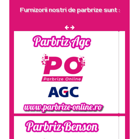
Furnizorii nostri de parbrize sunt :