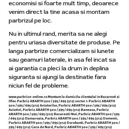
economisi si foarte mult timp, deoarece
venim direct la tine acasa si montam
parbrizul pe loc.
Nu in ultimul rand, merita sa ne alegi
pentru uriasa diversitate de produse. Pe
langa parbrize comercializam si lunete
sau geamuri laterale, in asa fel incat sa
ai garantia ca pleci la drum in deplina
siguranta si ajungi la destinatie fara
niciun fel de probleme.
www.parbrize-online.ro
Montam la domicilu clientului in Bucuresti si
Ilfov. Parbriz ABARTH 500 / 595 / 695 (312) sector 1: Parbriz ABARTH
500 / 595 / 695 (312) Aviatorilor, Parbriz ABARTH 500 / 595 / 695 (312)
Aviatiei, Parbriz ABARTH 500 / 595 / 695 (312) Baneasa, Parbriz
ABARTH 500 / 595 / 695 (312) Bucurestii Noi, Parbriz ABARTH 500 / 595
/ 695 (312) Damaroaia, Parbriz ABARTH 500 / 595 / 695 (312) Domenii,
Parbriz ABARTH 500 / 595 / 695 (312) Dorobanti, Parbriz ABARTH 500 /
595 / 695 (312) Gara de Nord, Parbriz ABARTH 500 / 595 / 695 (312)