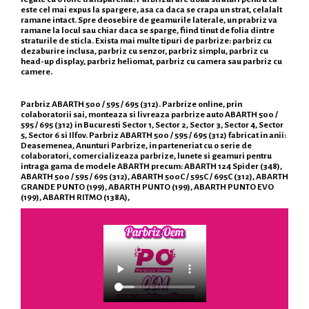
este cel mai expus la spargere, asa ca daca se crapa un strat, celalalt
ramane intact. Spre deosebire de geamurile laterale, un prabriz va
ramane la locul sau chiar daca se sparge, fiind tinut de folia dintre
straturile de sticla. Exista mai multe tipuri de parbrize: parbriz cu
dezaburire inclusa, parbriz cu senzor, parbriz simplu, parbriz cu
head-up display, parbriz heliomat, parbriz cu camera sau parbriz cu
camere.
Parbriz ABARTH 500 / 595 / 695 (312). Parbrize online, prin
colaboratorii sai, monteaza si livreaza parbrize auto ABARTH 500 /
595 / 695 (312) in Bucuresti Sector 1, Sector 2, Sector 3, Sector 4, Sector
5, Sector 6 si Ilfov. Parbriz ABARTH 500 / 595 / 695 (312) fabricat in anii:
Deasemenea, Anunturi Parbrize, in parteneriat cu o serie de
colaboratori, comercializeaza parbrize, lunete si geamuri pentru
intraga gama de modele ABARTH precum: ABARTH 124 Spider (348),
ABARTH 500 / 595 / 695 (312), ABARTH 500C / 595C / 695C (312), ABARTH
GRANDE PUNTO (199), ABARTH PUNTO (199), ABARTH PUNTO EVO
(199), ABARTH RITMO (138A),