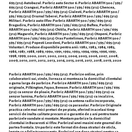
695 (312) Autobuzul. Parbriz auto Sector 6: Parbriz ABARTH 500 / 595 /
695 (312) Crangasi, Parbriz ABARTH 500 / 595 / 695 (312) Ghencea,
Parbriz ABARTH 500 / 595 / 695 (312) Giulesti, Parbriz ABARTH 500 /
595 / 695 (312) Drumul Taberei, Parbriz ABARTH 500 / 595 / 695 (312)
Militari. Parbriz auto Ilfov: Parbriz ABARTH 500 / 595 / 695 (312)
Bragadiru, Parbriz ABARTH 500 / 595 / 695 (312) Buftea, Parbriz
ABARTH 500 / 595 / 695 (312) Chitila, Parbriz ABARTH 500 / 595 / 695
(312) Magurele, Parbriz ABARTH 500 / 595 / 695 (312) Otopeni, Parbriz
ABARTH 500 / 595 / 695 (312) Oras Pantelimon, Parbriz ABARTH 500 /
595 / 695 (312) Popesti Leordeni, Parbriz ABARTH 500 / 595 / 695 (312)
Voluntari. Produse disponibile pentru anii: 1982, 1983, 1984, 1985,
1986, 1987, 1988, 1989, 1990, 1991, 1992, 1993, 1994, 1995, 1996, 1997,
1998, 1999, 2000, 2001, 2002, 2003, 2004, 2005, 2006, 2007, 2008,
2009, 2010, 2011, 2012, 2013, 2014, 2015, 2016, 2017, 2018, 2019, 2020
Parbriz ABARTH 500 / 595 / 695 (312). Parbrize online, prin
colaboratorii sai, vinde, livreaza si monteaza la domiciliul clientului
o gama larga de parbrize. Parbrize ABARTH 500 / 595 / 695 (312)
originale, Pilkington, Fuyao, Benson. Parbriz ABARTH 500 / 595 / 695
(312) cu senzor de ploaie, Parbriz ABARTH 500 / 595 / 695 (312) cu
senzor lumina, Parbriz ABARTH 500 / 595 / 695 (312) cu incalzire,
Parbriz ABARTH 500 / 595 / 695 (312) cu antena radio incorporata,
Parbriz ABARTH 500 / 595 / 695 (312) cu parasolar. Parbrize Originale
practica cele mai mici preturi de pe piata, oferind in acelasi timp
servicii de inalta calitate precum si o garantie de 2 ani pentru toate
parbrizele vandute si montate. Montam parbrize la domiciliul
clientului in Bucuresti si Ilfov. Parbrizul unei masini este geamul din
partea frontala. Un parbriz este format din doua straturi de sticla,
legate cu o folie transparenta. Parbrizul are doua straturi pentru ca