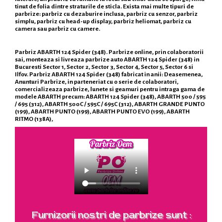
tinut de folia dintre straturile de sticla. Exista mai multe tipuri de
parbrize: parbriz cu dezaburire inclusa, parbriz cu senzor, parbriz
simplu, parbriz cu head-up display, parbriz heliomat, parbriz cu
camera sau parbriz cu camere.
Parbriz ABARTH 124 Spider (348). Parbrize online, prin colaboratorii
sai, monteaza si livreaza parbrize auto ABARTH 124 Spider (348) in
Bucuresti Sector 1, Sector 2, Sector 3, Sector 4, Sector 5, Sector 6 si
Ilfov. Parbriz ABARTH 124 Spider (348) fabricat in anii: Deasemenea,
Anunturi Parbrize, in parteneriat cu o serie de colaboratori,
comercializeaza parbrize, lunete si geamuri pentru intraga gama de
modele ABARTH precum: ABARTH 124 Spider (348), ABARTH 500 / 595
/ 695 (312), ABARTH 500C / 595C / 695C (312), ABARTH GRANDE PUNTO
(199), ABARTH PUNTO (199), ABARTH PUNTO EVO (199), ABARTH
RITMO (138A),
Furnizorii nostri de parbrize sunt :