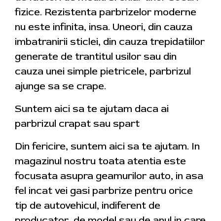
fizice. Rezistenta parbrizelor moderne
nu este infinita, insa. Uneori, din cauza
imbatranirii sticlei, din cauza trepidatiilor
generate de trantitul usilor sau din
cauza unei simple pietricele, parbrizul
ajunge sa se crape.
Suntem aici sa te ajutam daca ai
parbrizul crapat sau spart
Din fericire, suntem aici sa te ajutam. In
magazinul nostru toata atentia este
focusata asupra geamurilor auto, in asa
fel incat vei gasi parbrize pentru orice
tip de autovehicul, indiferent de
producator, de model sau de anul in care