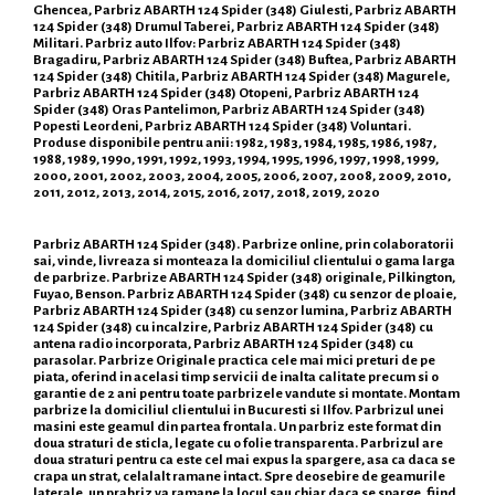
Ghencea, Parbriz ABARTH 124 Spider (348) Giulesti, Parbriz ABARTH
124 Spider (348) Drumul Taberei, Parbriz ABARTH 124 Spider (348)
Militari. Parbriz auto Ilfov: Parbriz ABARTH 124 Spider (348)
Bragadiru, Parbriz ABARTH 124 Spider (348) Buftea, Parbriz ABARTH
124 Spider (348) Chitila, Parbriz ABARTH 124 Spider (348) Magurele,
Parbriz ABARTH 124 Spider (348) Otopeni, Parbriz ABARTH 124
Spider (348) Oras Pantelimon, Parbriz ABARTH 124 Spider (348)
Popesti Leordeni, Parbriz ABARTH 124 Spider (348) Voluntari.
Produse disponibile pentru anii: 1982, 1983, 1984, 1985, 1986, 1987,
1988, 1989, 1990, 1991, 1992, 1993, 1994, 1995, 1996, 1997, 1998, 1999,
2000, 2001, 2002, 2003, 2004, 2005, 2006, 2007, 2008, 2009, 2010,
2011, 2012, 2013, 2014, 2015, 2016, 2017, 2018, 2019, 2020
Parbriz ABARTH 124 Spider (348). Parbrize online, prin colaboratorii
sai, vinde, livreaza si monteaza la domiciliul clientului o gama larga
de parbrize. Parbrize ABARTH 124 Spider (348) originale, Pilkington,
Fuyao, Benson. Parbriz ABARTH 124 Spider (348) cu senzor de ploaie,
Parbriz ABARTH 124 Spider (348) cu senzor lumina, Parbriz ABARTH
124 Spider (348) cu incalzire, Parbriz ABARTH 124 Spider (348) cu
antena radio incorporata, Parbriz ABARTH 124 Spider (348) cu
parasolar. Parbrize Originale practica cele mai mici preturi de pe
piata, oferind in acelasi timp servicii de inalta calitate precum si o
garantie de 2 ani pentru toate parbrizele vandute si montate. Montam
parbrize la domiciliul clientului in Bucuresti si Ilfov. Parbrizul unei
masini este geamul din partea frontala. Un parbriz este format din
doua straturi de sticla, legate cu o folie transparenta. Parbrizul are
doua straturi pentru ca este cel mai expus la spargere, asa ca daca se
crapa un strat, celalalt ramane intact. Spre deosebire de geamurile
laterale, un prabriz va ramane la locul sau chiar daca se sparge, fiind