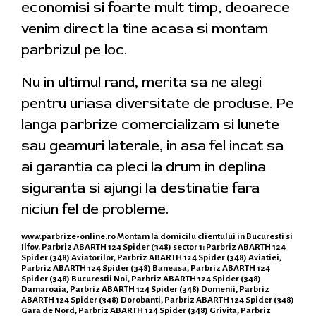
economisi si foarte mult timp, deoarece
venim direct la tine acasa si montam
parbrizul pe loc.
Nu in ultimul rand, merita sa ne alegi
pentru uriasa diversitate de produse. Pe
langa parbrize comercializam si lunete
sau geamuri laterale, in asa fel incat sa
ai garantia ca pleci la drum in deplina
siguranta si ajungi la destinatie fara
niciun fel de probleme.
www.parbrize-online.ro
Montam la domicilu clientului in Bucuresti si
Ilfov. Parbriz ABARTH 124 Spider (348) sector 1: Parbriz ABARTH 124
Spider (348) Aviatorilor, Parbriz ABARTH 124 Spider (348) Aviatiei,
Parbriz ABARTH 124 Spider (348) Baneasa, Parbriz ABARTH 124
Spider (348) Bucurestii Noi, Parbriz ABARTH 124 Spider (348)
Damaroaia, Parbriz ABARTH 124 Spider (348) Domenii, Parbriz
ABARTH 124 Spider (348) Dorobanti, Parbriz ABARTH 124 Spider (348)
Gara de Nord, Parbriz ABARTH 124 Spider (348) Grivita, Parbriz