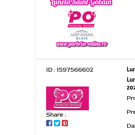
ID : 1597566602
Lu
Lu
202
Pr
Pr
Share :
Da