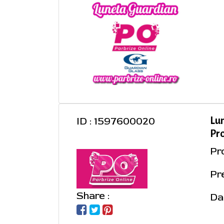
ID : 1597600020
Lu
Pro
Pr
Pre
Share :
Da