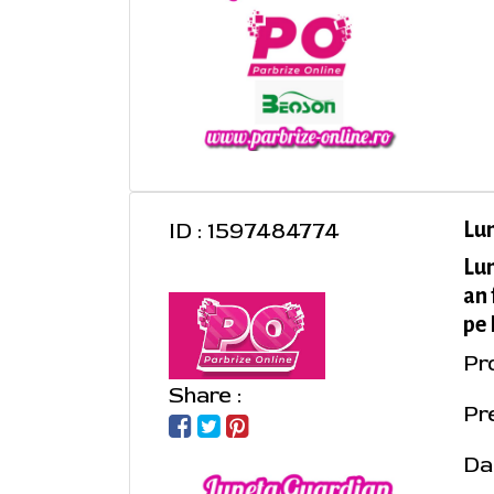
ID : 1597484774
Lu
Lu
an 
pe 
Pr
Share :
Pre
Da