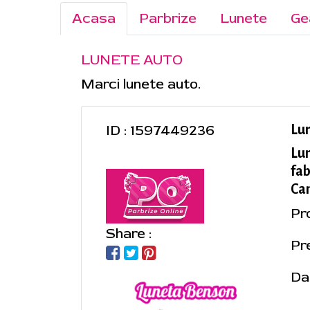
Acasa
Parbrize
Lunete
Ge
LUNETE AUTO
Marci lunete auto.
ID : 1597449236
Lu
Lu
fab
Cam
Pr
Share :
Pre
Da