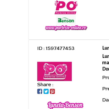
ID : 1597477453
Lu
Lun
ma
Dom
Pr
Share :
Pre
Da