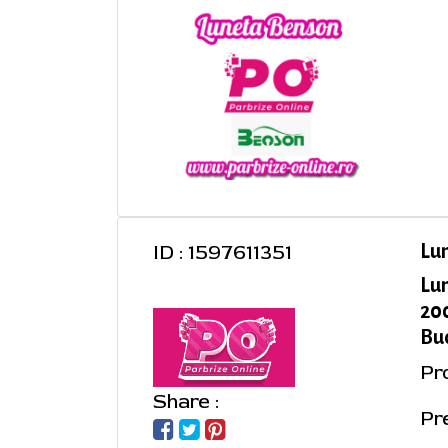
ID : 1597611351
Lu
Lu
200
Buc
Pr
Share :
Pre