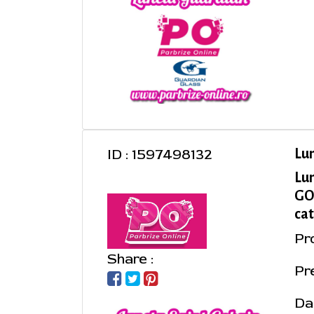
ID : 1597498132
Lu
Lu
GOB
cat
Pr
Share :
Pre
Da