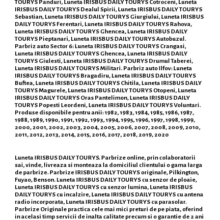
TOURYS Panduri, Luneta IRISBUS DAILY TOURYS Cotroceni, Luneta
IRISBUS DAILY TOURYS Dealul Spirii, Luneta IRISBUS DAILY TOURYS
Sebastian, Luneta IRISBUS DAILY TOURYS Giurgiului, Luneta IRISBUS
DAILY TOURYS Ferentari, Luneta IRISBUS DAILY TOURYS Rahova,
Luneta IRISBUS DAILY TOURYS Ghencea, Luneta IRISBUS DAILY
TOURYS Pieptanari, Luneta IRISBUS DAILY TOURYS Autobuzul.
Parbriz auto Sector 6: Luneta IRISBUS DAILY TOURYS Crangasi,
Luneta IRISBUS DAILY TOURYS Ghencea, Luneta IRISBUS DAILY
TOURYS Giulesti, Luneta IRISBUS DAILY TOURYS Drumul Taberei,
Luneta IRISBUS DAILY TOURYS Militari. Parbriz auto Ilfov: Luneta
IRISBUS DAILY TOURYS Bragadiru, Luneta IRISBUS DAILY TOURYS
Buftea, Luneta IRISBUS DAILY TOURYS Chitila, Luneta IRISBUS DAILY
TOURYS Magurele, Luneta IRISBUS DAILY TOURYS Otopeni, Luneta
IRISBUS DAILY TOURYS Oras Pantelimon, Luneta IRISBUS DAILY
TOURYS Popesti Leordeni, Luneta IRISBUS DAILY TOURYS Voluntari.
Produse disponibile pentru anii: 1982, 1983, 1984, 1985, 1986, 1987,
1988, 1989, 1990, 1991, 1992, 1993, 1994, 1995, 1996, 1997, 1998, 1999,
2000, 2001, 2002, 2003, 2004, 2005, 2006, 2007, 2008, 2009, 2010,
2011, 2012, 2013, 2014, 2015, 2016, 2017, 2018, 2019, 2020
Luneta IRISBUS DAILY TOURYS. Parbrize online, prin colaboratorii
sai, vinde, livreaza si monteaza la domiciliul clientului o gama larga
de parbrize. Parbrize IRISBUS DAILY TOURYS originale, Pilkington,
Fuyao, Benson. Luneta IRISBUS DAILY TOURYS cu senzor de ploaie,
Luneta IRISBUS DAILY TOURYS cu senzor lumina, Luneta IRISBUS
DAILY TOURYS cu incalzire, Luneta IRISBUS DAILY TOURYS cu antena
radio incorporata, Luneta IRISBUS DAILY TOURYS cu parasolar.
Parbrize Originale practica cele mai mici preturi de pe piata, oferind
in acelasi timp servicii de inalta calitate precum si o garantie de 2 ani