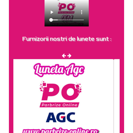
Furnizorii nostri de lunete sunt :