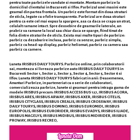
pentru toate parbrizele vandute si montate. Montam parbrize la
domiciliul clientului in Bucuresti si Ilfov. Parbrizul unei masini este
geamul din partea frontala. Un parbriz este format din doua straturi
de sticla, legate cu o folie transparenta. Parbrizul are doua straturi
pentru ca este cel mai expus la spargere, asa ca daca se crapa un strat,
celalalt ramane intact. Spre deosebire de geamurile laterale, un
prabriz va ramane la locul sau chiar daca se sparge, fiind tinut de
folia dintre straturile de sticla. Exista mai multe tipuri de parbrize:
parbriz cu dezaburire inclusa, parbriz cu senzor, parbriz simplu,
parbriz cu head-up display, parbriz heliomat, parbriz cu camera sau
parbriz cu camere.
Luneta IRISBUS DAILY TOURYS. Parbrize online, prin colaboratorii
sai, monteaza si livreaza parbrize auto IRISBUS DAILY TOURYS in
Bucuresti Sector 1, Sector 2, Sector 3, Sector 4, Sector 5, Sector 6 si
Ilfov. Luneta IRISBUS DAILY TOURYS fabricat in anii: Deasemenea,
Anunturi Parbrize, in parteneriat cu o serie de colaboratori,
comercializeaza parbrize, lunete si geamuri pentru intraga gama de
modele IRISBUS precum: IRISBUS ACCESS BUS 127, IRISBUS AGORA,
IRISBUS ARES, IRISBUS ARWAY, IRISBUS AXER, IRISBUS CITELIS,
IRISBUS CITYCLASS, IRISBUS CREALIS, IRISBUS CROSSWAY, IRISBUS
DAILY TOURYS, IRISBUS DOMINO, IRISBUS EUROMIDI, IRISBUS
EUROPOLIS, IRISBUS EURORIDER, IRISBUS EVADYS, IRISBUS ILIADE,
IRISBUS MAGELYS, IRISBUS MIDIBUS, IRISBUS MIDIRIDER, IRISBUS
PROWAY, IRISBUS RECREO,