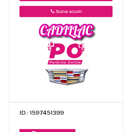
Suna acum
ID : 1597451399