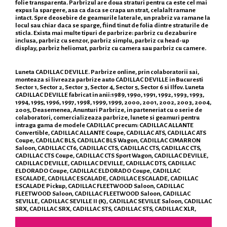
folie transparenta. Parbrizul are doua straturi pentru ca este cel mai
expus la spargere, asa ca daca se crapa un strat, celalalt ramane
intact. Spre deosebire de geamurile laterale, un prabriz va ramane la
locul sau chiar daca se sparge, fiind tinut de folia dintre straturile de
sticla. Exista mai multe tipuri de parbrize: parbriz cu dezaburire
inclusa, parbriz cu senzor, parbriz simplu, parbriz cu head-up
display, parbriz heliomat, parbriz cu camera sau parbriz cu camere.
Luneta CADILLAC DEVILLE. Parbrize online, prin colaboratorii sai,
monteaza si livreaza parbrize auto CADILLAC DEVILLE in Bucuresti
Sector 1, Sector 2, Sector 3, Sector 4, Sector 5, Sector 6 si Ilfov. Luneta
CADILLAC DEVILLE fabricat in anii:1989, 1990, 1991, 1992, 1993, 1993,
1994, 1995, 1996, 1997, 1998, 1999, 1999, 2000, 2001, 2002, 2003, 2004,
2005, Deasemenea, Anunturi Parbrize, in parteneriat cu o serie de
colaboratori, comercializeaza parbrize, lunete si geamuri pentru
intraga gama de modele CADILLAC precum: CADILLAC ALLANTE
Convertible, CADILLAC ALLANTE Coupe, CADILLAC ATS, CADILLAC ATS
Coupe, CADILLAC BLS, CADILLAC BLS Wagon, CADILLAC CIMARRON
Saloon, CADILLAC CT6, CADILLAC CTS, CADILLAC CTS, CADILLAC CTS,
CADILLAC CTS Coupe, CADILLAC CTS Sport Wagon, CADILLAC DEVILLE,
CADILLAC DEVILLE, CADILLAC DEVILLE, CADILLAC DTS, CADILLAC
ELDORADO Coupe, CADILLAC ELDORADO Coupe, CADILLAC
ESCALADE, CADILLAC ESCALADE, CADILLAC ESCALADE, CADILLAC
ESCALADE Pickup, CADILLAC FLEETWOOD Saloon, CADILLAC
FLEETWOOD Saloon, CADILLAC FLEETWOOD Saloon, CADILLAC
SEVILLE, CADILLAC SEVILLE II (K), CADILLAC SEVILLE Saloon, CADILLAC
SRX, CADILLAC SRX, CADILLAC STS, CADILLAC STS, CADILLAC XLR,