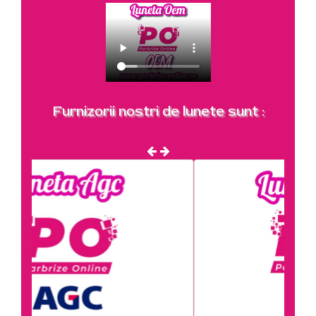
Furnizorii nostri de lunete sunt :