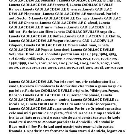
CADILLAC DEVILLE Sebastian, Luneta CADILLAC DEVILLE Giurgiului,
Luneta CADILLAC DEVILLE Ferentari, Luneta CADILLAC DEVILLE
Rahova, Luneta CADILLAC DEVILLE Ghencea, Luneta CADILLAC
DEVILLE Pieptanari, Luneta CADILLAC DEVILLE Autobuzul. Parbriz
auto Sector 6: Luneta CADILLAC DEVILLE Crangasi, Luneta CADILLAC
DEVILLE Ghencea, Luneta CADILLAC DEVILLE Giulesti, Luneta
CADILLAC DEVILLE Drumul Taberei, Luneta CADILLAC DEVILLE
Militari. Parbriz auto Ilfov: Luneta CADILLAC DEVILLE Bragadiru,
Luneta CADILLAC DEVILLE Buftea, Luneta CADILLAC DEVILLE Chitila,
Luneta CADILLAC DEVILLE Magurele, Luneta CADILLAC DEVILLE
Otopeni, Luneta CADILLAC DEVILLE Oras Pantelimon, Luneta
CADILLAC DEVILLE Popesti Leordeni, Luneta CADILLAC DEVILLE
Voluntari. Produse disponibile pentru anii: 1982, 1983, 1984, 1985,
1986, 1987, 1988, 1989, 1990, 1991, 1992, 1993, 1994, 1995, 1996, 1997,
1998, 1999, 2000, 2001, 2002, 2003, 2004, 2005, 2006, 2007, 2008,
2009, 2010, 2011, 2012, 2013, 2014, 2015, 2016, 2017, 2018, 2019, 2020
Luneta CADILLAC DEVILLE. Parbrize online, prin colaboratorii sai,
vinde, livreaza si monteaza la domiciliul clientului o gama larga de
parbrize. Parbrize CADILLAC DEVILLE originale, Pilkington, Fuyao,
Benson. Luneta CADILLAC DEVILLE cu senzor de ploaie, Luneta
CADILLAC DEVILLE cu senzor lumina, Luneta CADILLAC DEVILLE cu
incalzire, Luneta CADILLAC DEVILLE cu antena radio incorporata,
Luneta CADILLAC DEVILLE cu parasolar. Parbrize Originale practica
cele mai mici preturi de pe piata, oferind in acelasi timp servicii de
inalta calitate precum si o garantie de 2 ani pentru toate parbrizele
vandute si montate. Montam parbrize la domiciliul clientului in
Bucuresti si Ilfov. Parbrizul unei masini este geamul din partea
frontala. Un parbriz este format din doua straturi de sticla, legate cu o