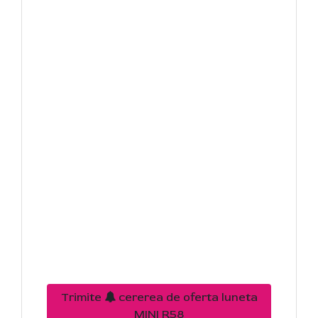
Trimite
cererea de oferta luneta
MINI R58