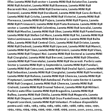
Ilfov. Luneta MINI R58 sector 1: Luneta MINI R58 Aviatorilor, Luneta
MINI R58 Aviatiei, Luneta MINI R58 Baneasa, Luneta MINI R58
Bucurestii Noi, Luneta MINI R58 Damaroaia, Luneta MINI R58
Domenii, Luneta MINI R58 Dorobanti, Luneta MINI R58 Gara de Nord,
Luneta MINI R58 Grivita, Luneta MINI R58 Victoriei, Luneta MINI R58
Floreasca, Luneta MINI R58 Pajura, Luneta MINI R58 Pipera, Luneta
MINI R58 Primaverii, Luneta MINI R58 Piata Romana. Luneta MINI R58
sector 2: Luneta MINI R58 Colentina, Luneta MINI R58 Iancului, Luneta
MINI R58 Mosilor, Luneta MINI R58 Obor, Luneta MINI R58 Pantelimon,
Luneta MINI R58 Stefan Cel Mare, Luneta MINI R58 Tei, Luneta MINI R58
Vatra Luminoasa. Luneta MINI R58 Sectorul 3: Luneta MINI R58 Balta
Alba, Luneta MINI R58 Centrul Civic, Luneta MINI R58 Dristor, Luneta
MINI R58 Dudesti, Luneta MINI R58 Lipscani, Luneta MINI R58 Muncii,
Luneta MINI R58 Titan, Luneta MINI R58 Unirii, Luneta MINI R58 Vitan,
Luneta MINI R58 Timpuri Noi. Luneta MINI R58 Sectorul 4: Luneta MINI
R58 Giurgiului, Luneta MINI R58 Berceni, Luneta MINI R58 Oltenitei,
Luneta MINI R58 Tineretului, Luneta MINI R58 Vacaresti. Parbriz auto
Sector 5: Luneta MINI R58 13 Septembrie, Luneta MINI R58 Panduri,
Luneta MINI R58 Cotroceni, Luneta MINI R58 Dealul Spirii, Luneta MINI
R58 Sebastian, Luneta MINI R58 Giurgiului, Luneta MINI R58 Ferentari,
Luneta MINI R58 Rahova, Luneta MINI R58 Ghencea, Luneta MINI R58
Pieptanari, Luneta MINI R58 Autobuzul. Parbriz auto Sector 6: Luneta
MINI R58 Crangasi, Luneta MINI R58 Ghencea, Luneta MINI R58
Giulesti, Luneta MINI R58 Drumul Taberei, Luneta MINI R58 Militari.
Parbriz auto Ilfov: Luneta MINI R58 Bragadiru, Luneta MINI R58
Buftea, Luneta MINI R58 Chitila, Luneta MINI R58 Magurele, Luneta
MINI R58 Otopeni, Luneta MINI R58 Oras Pantelimon, Luneta MINI R58
Popesti Leordeni, Luneta MINI R58 Voluntari. Produse disponibile
pentru anii: 1982, 1983, 1984, 1985, 1986, 1987, 1988, 1989, 1990, 1991,
1992, 1993, 1994, 1995, 1996, 1997, 1998, 1999, 2000, 2001, 2002, 2003,