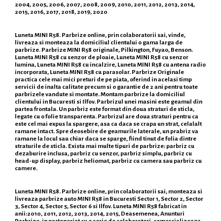
2004, 2005, 2006, 2007, 2008, 2009, 2010, 2011, 2012, 2013, 2014,
2015, 2016, 2017, 2018, 2019, 2020
Luneta MINI R58. Parbrize online, prin colaboratorii sai, vinde,
livreaza si monteaza la domiciliul clientului o gama larga de
parbrize. Parbrize MINI R58 originale, Pilkington, Fuyao, Benson.
Luneta MINI R58 cu senzor de ploaie, Luneta MINI R58 cu senzor
lumina, Luneta MINI R58 cu incalzire, Luneta MINI R58 cu antena radio
incorporata, Luneta MINI R58 cu parasolar. Parbrize Originale
practica cele mai mici preturi de pe piata, oferind in acelasi timp
servicii de inalta calitate precum si o garantie de 2 ani pentru toate
parbrizele vandute si montate. Montam parbrize la domiciliul
clientului in Bucuresti si Ilfov. Parbrizul unei masini este geamul din
partea frontala. Un parbriz este format din doua straturi de sticla,
legate cu o folie transparenta. Parbrizul are doua straturi pentru ca
este cel mai expus la spargere, asa ca daca se crapa un strat, celalalt
ramane intact. Spre deosebire de geamurile laterale, un prabriz va
ramane la locul sau chiar daca se sparge, fiind tinut de folia dintre
straturile de sticla. Exista mai multe tipuri de parbrize: parbriz cu
dezaburire inclusa, parbriz cu senzor, parbriz simplu, parbriz cu
head-up display, parbriz heliomat, parbriz cu camera sau parbriz cu
camere.
Luneta MINI R58. Parbrize online, prin colaboratorii sai, monteaza si
livreaza parbrize auto MINI R58 in Bucuresti Sector 1, Sector 2, Sector
3, Sector 4, Sector 5, Sector 6 si Ilfov. Luneta MINI R58 fabricat in
anii:2010, 2011, 2012, 2013, 2014, 2015, Deasemenea, Anunturi
Parbrize, in parteneriat cu o serie de colaboratori, comercializeaza