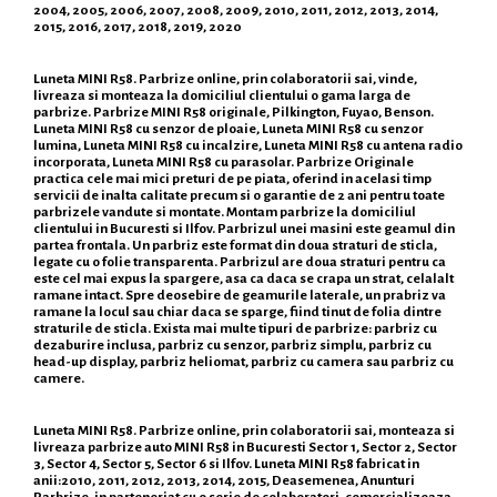
2004, 2005, 2006, 2007, 2008, 2009, 2010, 2011, 2012, 2013, 2014,
2015, 2016, 2017, 2018, 2019, 2020
Luneta MINI R58. Parbrize online, prin colaboratorii sai, vinde,
livreaza si monteaza la domiciliul clientului o gama larga de
parbrize. Parbrize MINI R58 originale, Pilkington, Fuyao, Benson.
Luneta MINI R58 cu senzor de ploaie, Luneta MINI R58 cu senzor
lumina, Luneta MINI R58 cu incalzire, Luneta MINI R58 cu antena radio
incorporata, Luneta MINI R58 cu parasolar. Parbrize Originale
practica cele mai mici preturi de pe piata, oferind in acelasi timp
servicii de inalta calitate precum si o garantie de 2 ani pentru toate
parbrizele vandute si montate. Montam parbrize la domiciliul
clientului in Bucuresti si Ilfov. Parbrizul unei masini este geamul din
partea frontala. Un parbriz este format din doua straturi de sticla,
legate cu o folie transparenta. Parbrizul are doua straturi pentru ca
este cel mai expus la spargere, asa ca daca se crapa un strat, celalalt
ramane intact. Spre deosebire de geamurile laterale, un prabriz va
ramane la locul sau chiar daca se sparge, fiind tinut de folia dintre
straturile de sticla. Exista mai multe tipuri de parbrize: parbriz cu
dezaburire inclusa, parbriz cu senzor, parbriz simplu, parbriz cu
head-up display, parbriz heliomat, parbriz cu camera sau parbriz cu
camere.
Luneta MINI R58. Parbrize online, prin colaboratorii sai, monteaza si
livreaza parbrize auto MINI R58 in Bucuresti Sector 1, Sector 2, Sector
3, Sector 4, Sector 5, Sector 6 si Ilfov. Luneta MINI R58 fabricat in
anii:2010, 2011, 2012, 2013, 2014, 2015, Deasemenea, Anunturi
Parbrize, in parteneriat cu o serie de colaboratori, comercializeaza