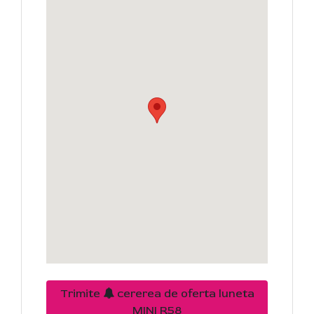
Trimite
cererea de oferta luneta
MINI R58