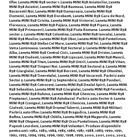
Ilfov. Luneta MINI R58 sector 1: Luneta MINI R58 Aviatorilor, Luneta
MINI R58 Aviatiei, Luneta MINI R58 Baneasa, Luneta MINI R58
Bucurestii Noi, Luneta MINI R58 Damaroaia, Luneta MINI R58
Domenii, Luneta MINI R58 Dorobanti, Luneta MINI R58 Gara de Nord,
Luneta MINI R58 Grivita, Luneta MINI R58 Victoriei, Luneta MINI R58
Floreasca, Luneta MINI R58 Pajura, Luneta MINI R58 Pipera, Luneta
MINI R58 Primaverii, Luneta MINI R58 Piata Romana. Luneta MINI R58
sector 2: Luneta MINI R58 Colentina, Luneta MINI R58 Iancului, Luneta
MINI R58 Mosilor, Luneta MINI R58 Obor, Luneta MINI R58 Pantelimon,
Luneta MINI R58 Stefan Cel Mare, Luneta MINI R58 Tei, Luneta MINI R58
Vatra Luminoasa. Luneta MINI R58 Sectorul 3: Luneta MINI R58 Balta
Alba, Luneta MINI R58 Centrul Civic, Luneta MINI R58 Dristor, Luneta
MINI R58 Dudesti, Luneta MINI R58 Lipscani, Luneta MINI R58 Muncii,
Luneta MINI R58 Titan, Luneta MINI R58 Unirii, Luneta MINI R58 Vitan,
Luneta MINI R58 Timpuri Noi. Luneta MINI R58 Sectorul 4: Luneta MINI
R58 Giurgiului, Luneta MINI R58 Berceni, Luneta MINI R58 Oltenitei,
Luneta MINI R58 Tineretului, Luneta MINI R58 Vacaresti. Parbriz auto
Sector 5: Luneta MINI R58 13 Septembrie, Luneta MINI R58 Panduri,
Luneta MINI R58 Cotroceni, Luneta MINI R58 Dealul Spirii, Luneta MINI
R58 Sebastian, Luneta MINI R58 Giurgiului, Luneta MINI R58 Ferentari,
Luneta MINI R58 Rahova, Luneta MINI R58 Ghencea, Luneta MINI R58
Pieptanari, Luneta MINI R58 Autobuzul. Parbriz auto Sector 6: Luneta
MINI R58 Crangasi, Luneta MINI R58 Ghencea, Luneta MINI R58
Giulesti, Luneta MINI R58 Drumul Taberei, Luneta MINI R58 Militari.
Parbriz auto Ilfov: Luneta MINI R58 Bragadiru, Luneta MINI R58
Buftea, Luneta MINI R58 Chitila, Luneta MINI R58 Magurele, Luneta
MINI R58 Otopeni, Luneta MINI R58 Oras Pantelimon, Luneta MINI R58
Popesti Leordeni, Luneta MINI R58 Voluntari. Produse disponibile
pentru anii: 1982, 1983, 1984, 1985, 1986, 1987, 1988, 1989, 1990, 1991,
1992, 1993, 1994, 1995, 1996, 1997, 1998, 1999, 2000, 2001, 2002, 2003,