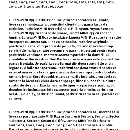
2004, 2005, 2006, 2007, 2008, 2009, 2010, 2011, 2012, 2013, 2014,
2015, 2016, 2017, 2018, 2019, 2020
Luneta MINI R53. Parbrize online, prin colaboratorii sai, vinde,
livreaza si monteaza la domiciliul clientului o gama larga de
parbrize. Parbrize MINI R53 originale, Pilkington, Fuyao, Benson.
Luneta MINI R53 cu senzor de ploaie, Luneta MINI R53 cu senzor
lumina, Luneta MINI R53 cu incalzire, Luneta MINI R53 cu antena radio
incorporata, Luneta MINI R53 cu parasolar. Parbrize Originale
practica cele mai mici preturi de pe piata, oferind in acelasi timp
servicii de inalta calitate precum si o garantie de 2 ani pentru toate
parbrizele vandute si montate. Montam parbrize la domiciliul
clientului in Bucuresti si Ilfov. Parbrizul unei masini este geamul din
partea frontala. Un parbriz este format din doua straturi de sticla,
legate cu o folie transparenta. Parbrizul are doua straturi pentru ca
este cel mai expus la spargere, asa ca daca se crapa un strat, celalalt
ramane intact. Spre deosebire de geamurile laterale, un prabriz va
ramane la locul sau chiar daca se sparge, fiind tinut de folia dintre
straturile de sticla. Exista mai multe tipuri de parbrize: parbriz cu
dezaburire inclusa, parbriz cu senzor, parbriz simplu, parbriz cu
head-up display, parbriz heliomat, parbriz cu camera sau parbriz cu
camere.
Luneta MINI R53. Parbrize online, prin colaboratorii sai, monteaza si
livreaza parbrize auto MINI R53 in Bucuresti Sector 1, Sector 2, Sector
3, Sector 4, Sector 5, Sector 6 si Ilfov. Luneta MINI R53 fabricat in
anii:2001, 2002, 2003, 2004, 2005, 2006, Deasemenea, Anunturi
Parbrize, in parteneriat cu o serie de colaboratori, comercializeaza