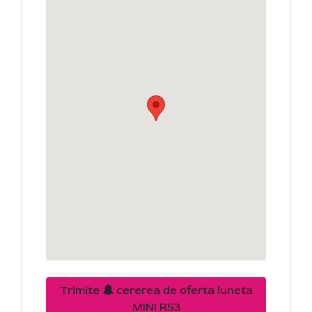
Trimite
cererea de oferta luneta
MINI R53