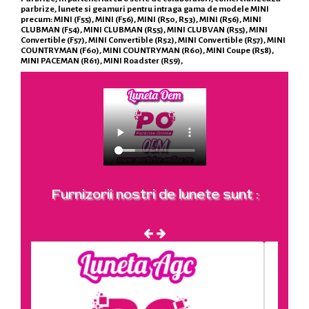
parbrize, lunete si geamuri pentru intraga gama de modele MINI
precum: MINI (F55), MINI (F56), MINI (R50, R53), MINI (R56), MINI
CLUBMAN (F54), MINI CLUBMAN (R55), MINI CLUBVAN (R55), MINI
Convertible (F57), MINI Convertible (R52), MINI Convertible (R57), MINI
COUNTRYMAN (F60), MINI COUNTRYMAN (R60), MINI Coupe (R58),
MINI PACEMAN (R61), MINI Roadster (R59),
Furnizorii nostri de lunete sunt :