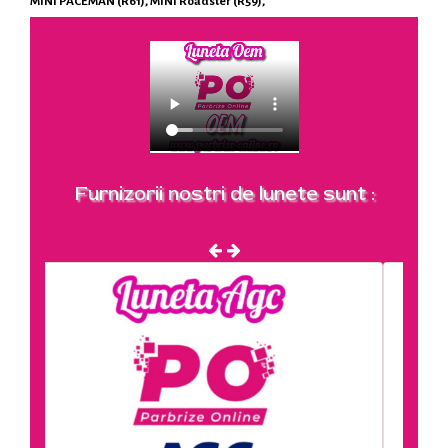
MINI PACEMAN (R61), MINI Roadster (R59),
Furnizorii nostri de lunete sunt :