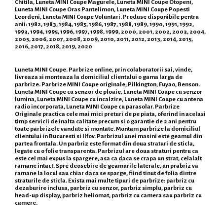
Chitila, Luneta MINI Coupe Magurele, Luneta MINI Coupe Otopeni,
Luneta MINI Coupe Oras Pantelimon, Luneta MINI Coupe Popesti
Leordeni, Luneta MINI Coupe Voluntari. Produse disponibile pentru
anii: 1982, 1983, 1984, 1985, 1986, 1987, 1988, 1989, 1990, 1991, 1992,
1993, 1994, 1995, 1996, 1997, 1998, 1999, 2000, 2001, 2002, 2003, 2004,
2005, 2006, 2007, 2008, 2009, 2010, 2011, 2012, 2013, 2014, 2015,
2016, 2017, 2018, 2019, 2020
Luneta MINI Coupe. Parbrize online, prin colaboratorii sai, vinde,
livreaza si monteaza la domiciliul clientului o gama larga de
parbrize. Parbrize MINI Coupe originale, Pilkington, Fuyao, Benson.
Luneta MINI Coupe cu senzor de ploaie, Luneta MINI Coupe cu senzor
lumina, Luneta MINI Coupe cu incalzire, Luneta MINI Coupe cu antena
radio incorporata, Luneta MINI Coupe cu parasolar. Parbrize
Originale practica cele mai mici preturi de pe piata, oferind in acelasi
timp servicii de inalta calitate precum si o garantie de 2 ani pentru
toate parbrizele vandute si montate. Montam parbrize la domiciliul
clientului in Bucuresti si Ilfov. Parbrizul unei masini este geamul din
partea frontala. Un parbriz este format din doua straturi de sticla,
legate cu o folie transparenta. Parbrizul are doua straturi pentru ca
este cel mai expus la spargere, asa ca daca se crapa un strat, celalalt
ramane intact. Spre deosebire de geamurile laterale, un prabriz va
ramane la locul sau chiar daca se sparge, fiind tinut de folia dintre
straturile de sticla. Exista mai multe tipuri de parbrize: parbriz cu
dezaburire inclusa, parbriz cu senzor, parbriz simplu, parbriz cu
head-up display, parbriz heliomat, parbriz cu camera sau parbriz cu
camere.