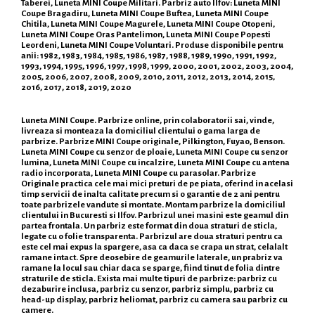
Taberei, Luneta MINI Coupe Militari. Parbriz auto Ilfov: Luneta MINI
Coupe Bragadiru, Luneta MINI Coupe Buftea, Luneta MINI Coupe
Chitila, Luneta MINI Coupe Magurele, Luneta MINI Coupe Otopeni,
Luneta MINI Coupe Oras Pantelimon, Luneta MINI Coupe Popesti
Leordeni, Luneta MINI Coupe Voluntari. Produse disponibile pentru
anii: 1982, 1983, 1984, 1985, 1986, 1987, 1988, 1989, 1990, 1991, 1992,
1993, 1994, 1995, 1996, 1997, 1998, 1999, 2000, 2001, 2002, 2003, 2004,
2005, 2006, 2007, 2008, 2009, 2010, 2011, 2012, 2013, 2014, 2015,
2016, 2017, 2018, 2019, 2020
Luneta MINI Coupe. Parbrize online, prin colaboratorii sai, vinde,
livreaza si monteaza la domiciliul clientului o gama larga de
parbrize. Parbrize MINI Coupe originale, Pilkington, Fuyao, Benson.
Luneta MINI Coupe cu senzor de ploaie, Luneta MINI Coupe cu senzor
lumina, Luneta MINI Coupe cu incalzire, Luneta MINI Coupe cu antena
radio incorporata, Luneta MINI Coupe cu parasolar. Parbrize
Originale practica cele mai mici preturi de pe piata, oferind in acelasi
timp servicii de inalta calitate precum si o garantie de 2 ani pentru
toate parbrizele vandute si montate. Montam parbrize la domiciliul
clientului in Bucuresti si Ilfov. Parbrizul unei masini este geamul din
partea frontala. Un parbriz este format din doua straturi de sticla,
legate cu o folie transparenta. Parbrizul are doua straturi pentru ca
este cel mai expus la spargere, asa ca daca se crapa un strat, celalalt
ramane intact. Spre deosebire de geamurile laterale, un prabriz va
ramane la locul sau chiar daca se sparge, fiind tinut de folia dintre
straturile de sticla. Exista mai multe tipuri de parbrize: parbriz cu
dezaburire inclusa, parbriz cu senzor, parbriz simplu, parbriz cu
head-up display, parbriz heliomat, parbriz cu camera sau parbriz cu
camere.