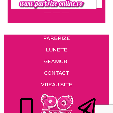
.
PARBRIZE
LUNETE
GEAMURI
CONTACT
VREAU SITE