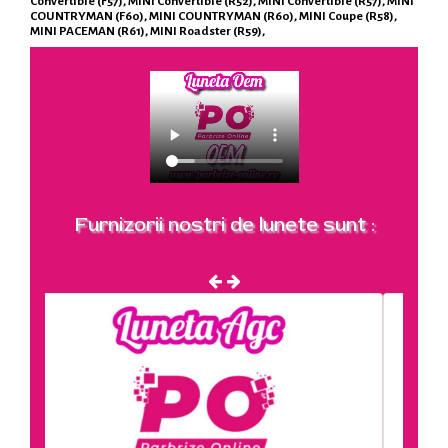
Convertible (F57), MINI Convertible (R52), MINI Convertible (R57), MINI
COUNTRYMAN (F60), MINI COUNTRYMAN (R60), MINI Coupe (R58),
MINI PACEMAN (R61), MINI Roadster (R59),
Furnizorii nostri de lunete sunt :