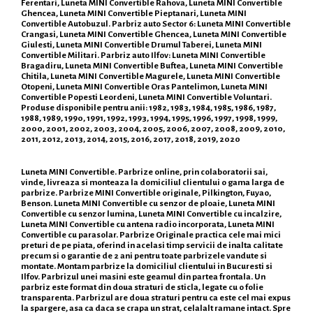
Ferentari, Luneta MINI Convertible Rahova, Luneta MINI Convertible
Ghencea, Luneta MINI Convertible Pieptanari, Luneta MINI
Convertible Autobuzul. Parbriz auto Sector 6: Luneta MINI Convertible
Crangasi, Luneta MINI Convertible Ghencea, Luneta MINI Convertible
Giulesti, Luneta MINI Convertible Drumul Taberei, Luneta MINI
Convertible Militari. Parbriz auto Ilfov: Luneta MINI Convertible
Bragadiru, Luneta MINI Convertible Buftea, Luneta MINI Convertible
Chitila, Luneta MINI Convertible Magurele, Luneta MINI Convertible
Otopeni, Luneta MINI Convertible Oras Pantelimon, Luneta MINI
Convertible Popesti Leordeni, Luneta MINI Convertible Voluntari.
Produse disponibile pentru anii: 1982, 1983, 1984, 1985, 1986, 1987,
1988, 1989, 1990, 1991, 1992, 1993, 1994, 1995, 1996, 1997, 1998, 1999,
2000, 2001, 2002, 2003, 2004, 2005, 2006, 2007, 2008, 2009, 2010,
2011, 2012, 2013, 2014, 2015, 2016, 2017, 2018, 2019, 2020
Luneta MINI Convertible. Parbrize online, prin colaboratorii sai,
vinde, livreaza si monteaza la domiciliul clientului o gama larga de
parbrize. Parbrize MINI Convertible originale, Pilkington, Fuyao,
Benson. Luneta MINI Convertible cu senzor de ploaie, Luneta MINI
Convertible cu senzor lumina, Luneta MINI Convertible cu incalzire,
Luneta MINI Convertible cu antena radio incorporata, Luneta MINI
Convertible cu parasolar. Parbrize Originale practica cele mai mici
preturi de pe piata, oferind in acelasi timp servicii de inalta calitate
precum si o garantie de 2 ani pentru toate parbrizele vandute si
montate. Montam parbrize la domiciliul clientului in Bucuresti si
Ilfov. Parbrizul unei masini este geamul din partea frontala. Un
parbriz este format din doua straturi de sticla, legate cu o folie
transparenta. Parbrizul are doua straturi pentru ca este cel mai expus
la spargere, asa ca daca se crapa un strat, celalalt ramane intact. Spre