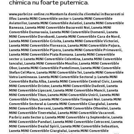
chimica nu foarte puternica.
www.parbrize-online.ro
Montam la domicilu clientului in Bucuresti si
Ilfov. Luneta MINI Convertible sector 1: Luneta MINI Convertible
Aviatorilor, Luneta MINI Convertible Aviatiei, Luneta MINI Convertible
Baneasa, Luneta MINI Convertible Bucurestii Noi, Luneta MINI
Convertible Damaroaia, Luneta MINI Convertible Domenii, Luneta
MINI Convertible Dorobanti, Luneta MINI Convertible Gara de Nord,
Luneta MINI Convertible Grivita, Luneta MINI Convertible Victoriei,
Luneta MINI Convertible Floreasca, Luneta MINI Convertible Pajura,
Luneta MINI Convertible Pipera, Luneta MINI Convertible Primaverii,
Luneta MINI Convertible Piata Romana. Luneta MINI Convertible
sector 2: Luneta MINI Convertible Colentina, Luneta MINI Convertible
Iancului, Luneta MINI Convertible Mosilor, Luneta MINI Convertible
Obor, Luneta MINI Convertible Pantelimon, Luneta MINI Convertible
Stefan Cel Mare, Luneta MINI Convertible Tei, Luneta MINI Convertible
Vatra Luminoasa. Luneta MINI Convertible Sectorul 3: Luneta MINI
Convertible Balta Alba, Luneta MINI Convertible Centrul Civic, Luneta
MINI Convertible Dristor, Luneta MINI Convertible Dudesti, Luneta
MINI Convertible Lipscani, Luneta MINI Convertible Muncii, Luneta
MINI Convertible Titan, Luneta MINI Convertible Unirii, Luneta MINI
Convertible Vitan, Luneta MINI Convertible Timpuri Noi. Luneta MINI
Convertible Sectorul 4: Luneta MINI Convertible Giurgiului, Luneta
MINI Convertible Berceni, Luneta MINI Convertible Oltenitei, Luneta
MINI Convertible Tineretului, Luneta MINI Convertible Vacaresti.
Parbriz auto Sector 5: Luneta MINI Convertible 13 Septembrie, Luneta
MINI Convertible Panduri, Luneta MINI Convertible Cotroceni, Luneta
MINI Convertible Dealul Spirii, Luneta MINI Convertible Sebastian,
Luneta MINI Convertible Giurgiului, Luneta MINI Convertible