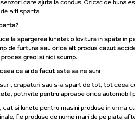
r senzori care ajuta la condus. Oricat de buna es
de a fi sparta.
sparta?
ce la spargerea lunetei: o lovitura in spate in p
p de furtuna sau orice alt produs cazut acciden
 proces greoi si nici scump.
 ceea ce ai de facut este sa ne suni
suri, crapaturi sau s-a spart de tot, tot ceea ce
te, potrivite pentru aproape orice automobil pe c
, cat si lunete pentru masini produse in urma c
iginale, fie produse de nume mari de pe piata a