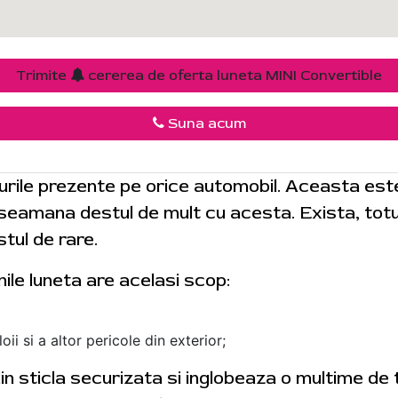
Trimite
cererea de oferta luneta MINI Convertible
Suna acum
urile prezente pe orice automobil. Aceasta es
i seamana destul de mult cu acesta. Exista, totus
tul de rare.
nile luneta are acelasi scop:
ii si a altor pericole din exterior;
 din sticla securizata si inglobeaza o multime de