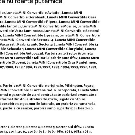
ca nu foarte puternica.
ilor, Luneta MINI Convertible Aviatiei, Luneta MINI
MINI Convertible Dorobanti, Luneta MINI Convertible Gara
ura, Luneta MINI Convertible Pipera, Luneta MINI Convertible
ble Iancului, Luneta MINI Convertible Mosilor, Luneta MINI
nvertible Vatra Luminoasa. Luneta MINI Convertible Sectorul
i, Luneta MINI Convertible Lipscani, Luneta MINI Convertible
uneta MINI Convertible Sectorul 4: Luneta MINI Convertible
Vacaresti. Parbriz auto Sector 5: Luneta MINI Convertible 13
ible Sebastian, Luneta MINI Convertible Giurgiului, Luneta
NI Convertible Autobuzul. Parbriz auto Sector 6: Luneta
a MINI Convertible Militari. Parbriz auto Ilfov: Luneta MINI
vertible Otopeni, Luneta MINI Convertible Oras Pantelimon,
, 1988, 1989, 1990, 1991, 1992, 1993, 1994, 1995, 1996, 1997,
e. Parbrize MINI Convertible originale, Pilkington, Fuyao,
 MINI Convertible cu antena radio incorporata, Luneta MINI
cum si o garantie de 2 ani pentru toate parbrizele vandute si
format din doua straturi de sticla, legate cu o folie
e deosebire de geamurile laterale, un prabriz va ramane la
usa, parbriz cu senzor, parbriz simplu, parbriz cu head-up
 2, Sector 3, Sector 4, Sector 5, Sector 6 si Ilfov. Luneta
13, 2014, 2015, 2016, 1978, 1979, 1980, 1981, 1982, 1983,