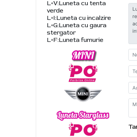
L+V:Luneta cu tenta
verde
L+I:Luneta cu incalzire
L+G:Luneta cu gaura
stergator
L+F:Luneta fumurie
Ta