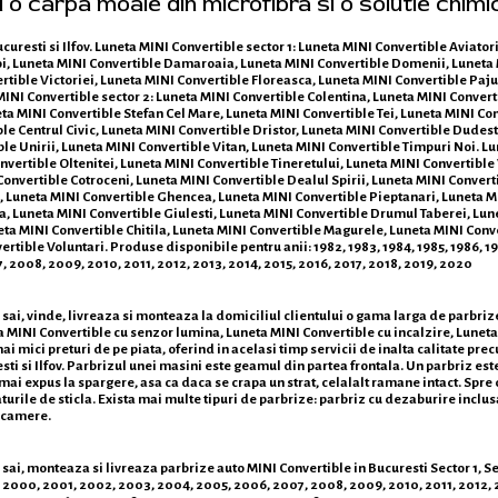
i o carpa moale din microfibra si o solutie chimi
uresti si Ilfov. Luneta MINI Convertible sector 1: Luneta MINI Convertible Aviator
oi, Luneta MINI Convertible Damaroaia, Luneta MINI Convertible Domenii, Luneta 
rtible Victoriei, Luneta MINI Convertible Floreasca, Luneta MINI Convertible Paj
NI Convertible sector 2: Luneta MINI Convertible Colentina, Luneta MINI Converti
ta MINI Convertible Stefan Cel Mare, Luneta MINI Convertible Tei, Luneta MINI Co
ble Centrul Civic, Luneta MINI Convertible Dristor, Luneta MINI Convertible Dudest
ble Unirii, Luneta MINI Convertible Vitan, Luneta MINI Convertible Timpuri Noi. L
vertible Oltenitei, Luneta MINI Convertible Tineretului, Luneta MINI Convertible 
nvertible Cotroceni, Luneta MINI Convertible Dealul Spirii, Luneta MINI Convert
, Luneta MINI Convertible Ghencea, Luneta MINI Convertible Pieptanari, Luneta MI
 Luneta MINI Convertible Giulesti, Luneta MINI Convertible Drumul Taberei, Lunet
eta MINI Convertible Chitila, Luneta MINI Convertible Magurele, Luneta MINI Con
ible Voluntari. Produse disponibile pentru anii: 1982, 1983, 1984, 1985, 1986, 1987
 2008, 2009, 2010, 2011, 2012, 2013, 2014, 2015, 2016, 2017, 2018, 2019, 2020
 sai, vinde, livreaza si monteaza la domiciliul clientului o gama larga de parbriz
 MINI Convertible cu senzor lumina, Luneta MINI Convertible cu incalzire, Luneta
i mici preturi de pe piata, oferind in acelasi timp servicii de inalta calitate pre
i si Ilfov. Parbrizul unei masini este geamul din partea frontala. Un parbriz este 
 mai expus la spargere, asa ca daca se crapa un strat, celalalt ramane intact. Spr
traturile de sticla. Exista mai multe tipuri de parbrize: parbriz cu dezaburire incl
u camere.
ai, monteaza si livreaza parbrize auto MINI Convertible in Bucuresti Sector 1, Sector
9, 2000, 2001, 2002, 2003, 2004, 2005, 2006, 2007, 2008, 2009, 2010, 2011, 2012, 20