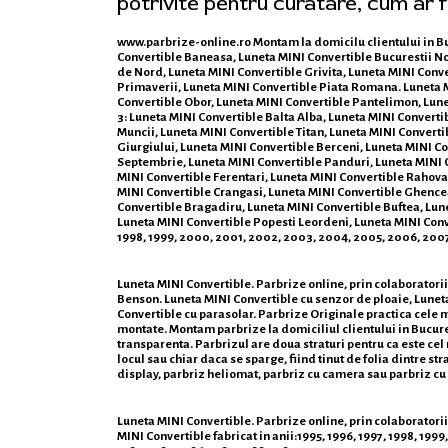
potrivite pentru curatare, cum ar f
www.parbrize-online.ro
Montam la domicilu clientului in Buc
Convertible Baneasa, Luneta MINI Convertible Bucurestii N
de Nord, Luneta MINI Convertible Grivita, Luneta MINI Conve
Primaverii, Luneta MINI Convertible Piata Romana. Luneta MI
Convertible Obor, Luneta MINI Convertible Pantelimon, Lune
3: Luneta MINI Convertible Balta Alba, Luneta MINI Converti
Muncii, Luneta MINI Convertible Titan, Luneta MINI Converti
Giurgiului, Luneta MINI Convertible Berceni, Luneta MINI Con
Septembrie, Luneta MINI Convertible Panduri, Luneta MINI Co
MINI Convertible Ferentari, Luneta MINI Convertible Rahova
MINI Convertible Crangasi, Luneta MINI Convertible Ghencea,
Convertible Bragadiru, Luneta MINI Convertible Buftea, Lun
Luneta MINI Convertible Popesti Leordeni, Luneta MINI Convert
1998, 1999, 2000, 2001, 2002, 2003, 2004, 2005, 2006, 2007,
Luneta MINI Convertible. Parbrize online, prin colaboratorii
Benson. Luneta MINI Convertible cu senzor de ploaie, Luneta
Convertible cu parasolar. Parbrize Originale practica cele ma
montate. Montam parbrize la domiciliul clientului in Bucurest
transparenta. Parbrizul are doua straturi pentru ca este cel
locul sau chiar daca se sparge, fiind tinut de folia dintre s
display, parbriz heliomat, parbriz cu camera sau parbriz c
Luneta MINI Convertible. Parbrize online, prin colaboratorii s
MINI Convertible fabricat in anii:1995, 1996, 1997, 1998, 199