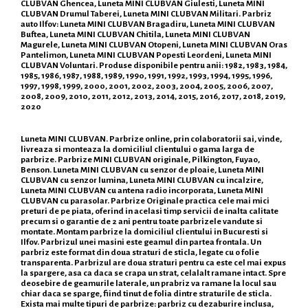
CLUBVAN Ghencea, Luneta MINI CLUBVAN Giulesti, Luneta MINI
CLUBVAN Drumul Taberei, Luneta MINI CLUBVAN Militari. Parbriz
auto Ilfov: Luneta MINI CLUBVAN Bragadiru, Luneta MINI CLUBVAN
Buftea, Luneta MINI CLUBVAN Chitila, Luneta MINI CLUBVAN
Magurele, Luneta MINI CLUBVAN Otopeni, Luneta MINI CLUBVAN Oras
Pantelimon, Luneta MINI CLUBVAN Popesti Leordeni, Luneta MINI
CLUBVAN Voluntari. Produse disponibile pentru anii: 1982, 1983, 1984,
1985, 1986, 1987, 1988, 1989, 1990, 1991, 1992, 1993, 1994, 1995, 1996,
1997, 1998, 1999, 2000, 2001, 2002, 2003, 2004, 2005, 2006, 2007,
2008, 2009, 2010, 2011, 2012, 2013, 2014, 2015, 2016, 2017, 2018, 2019,
2020
Luneta MINI CLUBVAN. Parbrize online, prin colaboratorii sai, vinde,
livreaza si monteaza la domiciliul clientului o gama larga de
parbrize. Parbrize MINI CLUBVAN originale, Pilkington, Fuyao,
Benson. Luneta MINI CLUBVAN cu senzor de ploaie, Luneta MINI
CLUBVAN cu senzor lumina, Luneta MINI CLUBVAN cu incalzire,
Luneta MINI CLUBVAN cu antena radio incorporata, Luneta MINI
CLUBVAN cu parasolar. Parbrize Originale practica cele mai mici
preturi de pe piata, oferind in acelasi timp servicii de inalta calitate
precum si o garantie de 2 ani pentru toate parbrizele vandute si
montate. Montam parbrize la domiciliul clientului in Bucuresti si
Ilfov. Parbrizul unei masini este geamul din partea frontala. Un
parbriz este format din doua straturi de sticla, legate cu o folie
transparenta. Parbrizul are doua straturi pentru ca este cel mai expus
la spargere, asa ca daca se crapa un strat, celalalt ramane intact. Spre
deosebire de geamurile laterale, un prabriz va ramane la locul sau
chiar daca se sparge, fiind tinut de folia dintre straturile de sticla.
Exista mai multe tipuri de parbrize: parbriz cu dezaburire inclusa,