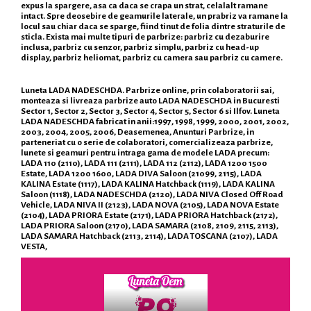
expus la spargere, asa ca daca se crapa un strat, celalalt ramane
intact. Spre deosebire de geamurile laterale, un prabriz va ramane la
locul sau chiar daca se sparge, fiind tinut de folia dintre straturile de
sticla. Exista mai multe tipuri de parbrize: parbriz cu dezaburire
inclusa, parbriz cu senzor, parbriz simplu, parbriz cu head-up
display, parbriz heliomat, parbriz cu camera sau parbriz cu camere.
Luneta LADA NADESCHDA. Parbrize online, prin colaboratorii sai,
monteaza si livreaza parbrize auto LADA NADESCHDA in Bucuresti
Sector 1, Sector 2, Sector 3, Sector 4, Sector 5, Sector 6 si Ilfov. Luneta
LADA NADESCHDA fabricat in anii:1997, 1998, 1999, 2000, 2001, 2002,
2003, 2004, 2005, 2006, Deasemenea, Anunturi Parbrize, in
parteneriat cu o serie de colaboratori, comercializeaza parbrize,
lunete si geamuri pentru intraga gama de modele LADA precum:
LADA 110 (2110), LADA 111 (2111), LADA 112 (2112), LADA 1200 1500
Estate, LADA 1200 1600, LADA DIVA Saloon (21099, 2115), LADA
KALINA Estate (1117), LADA KALINA Hatchback (1119), LADA KALINA
Saloon (1118), LADA NADESCHDA (2120), LADA NIVA Closed Off Road
Vehicle, LADA NIVA II (2123), LADA NOVA (2105), LADA NOVA Estate
(2104), LADA PRIORA Estate (2171), LADA PRIORA Hatchback (2172),
LADA PRIORA Saloon (2170), LADA SAMARA (2108, 2109, 2115, 2113),
LADA SAMARA Hatchback (2113, 2114), LADA TOSCANA (2107), LADA
VESTA,