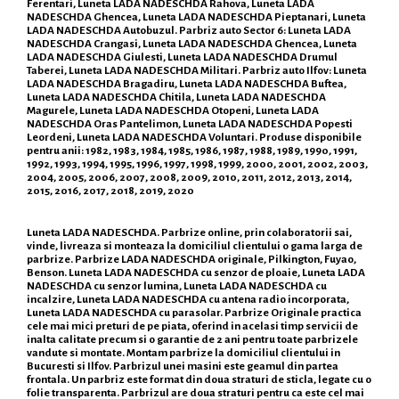
Ferentari, Luneta LADA NADESCHDA Rahova, Luneta LADA
NADESCHDA Ghencea, Luneta LADA NADESCHDA Pieptanari, Luneta
LADA NADESCHDA Autobuzul. Parbriz auto Sector 6: Luneta LADA
NADESCHDA Crangasi, Luneta LADA NADESCHDA Ghencea, Luneta
LADA NADESCHDA Giulesti, Luneta LADA NADESCHDA Drumul
Taberei, Luneta LADA NADESCHDA Militari. Parbriz auto Ilfov: Luneta
LADA NADESCHDA Bragadiru, Luneta LADA NADESCHDA Buftea,
Luneta LADA NADESCHDA Chitila, Luneta LADA NADESCHDA
Magurele, Luneta LADA NADESCHDA Otopeni, Luneta LADA
NADESCHDA Oras Pantelimon, Luneta LADA NADESCHDA Popesti
Leordeni, Luneta LADA NADESCHDA Voluntari. Produse disponibile
pentru anii: 1982, 1983, 1984, 1985, 1986, 1987, 1988, 1989, 1990, 1991,
1992, 1993, 1994, 1995, 1996, 1997, 1998, 1999, 2000, 2001, 2002, 2003,
2004, 2005, 2006, 2007, 2008, 2009, 2010, 2011, 2012, 2013, 2014,
2015, 2016, 2017, 2018, 2019, 2020
Luneta LADA NADESCHDA. Parbrize online, prin colaboratorii sai,
vinde, livreaza si monteaza la domiciliul clientului o gama larga de
parbrize. Parbrize LADA NADESCHDA originale, Pilkington, Fuyao,
Benson. Luneta LADA NADESCHDA cu senzor de ploaie, Luneta LADA
NADESCHDA cu senzor lumina, Luneta LADA NADESCHDA cu
incalzire, Luneta LADA NADESCHDA cu antena radio incorporata,
Luneta LADA NADESCHDA cu parasolar. Parbrize Originale practica
cele mai mici preturi de pe piata, oferind in acelasi timp servicii de
inalta calitate precum si o garantie de 2 ani pentru toate parbrizele
vandute si montate. Montam parbrize la domiciliul clientului in
Bucuresti si Ilfov. Parbrizul unei masini este geamul din partea
frontala. Un parbriz este format din doua straturi de sticla, legate cu o
folie transparenta. Parbrizul are doua straturi pentru ca este cel mai