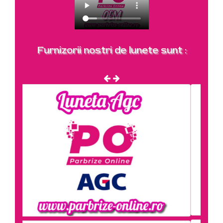
Furnizorii nostri de lunete sunt :