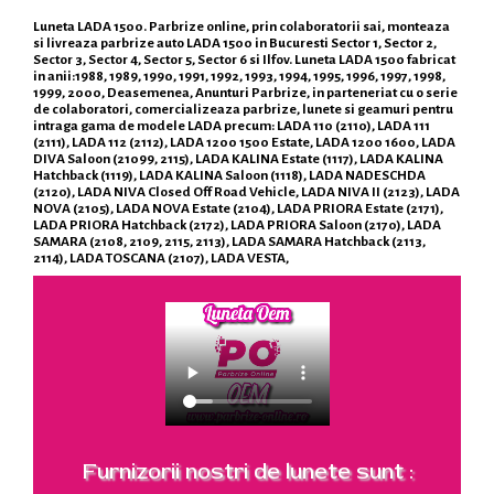
Luneta LADA 1500. Parbrize online, prin colaboratorii sai, monteaza
si livreaza parbrize auto LADA 1500 in Bucuresti Sector 1, Sector 2,
Sector 3, Sector 4, Sector 5, Sector 6 si Ilfov. Luneta LADA 1500 fabricat
in anii:1988, 1989, 1990, 1991, 1992, 1993, 1994, 1995, 1996, 1997, 1998,
1999, 2000, Deasemenea, Anunturi Parbrize, in parteneriat cu o serie
de colaboratori, comercializeaza parbrize, lunete si geamuri pentru
intraga gama de modele LADA precum: LADA 110 (2110), LADA 111
(2111), LADA 112 (2112), LADA 1200 1500 Estate, LADA 1200 1600, LADA
DIVA Saloon (21099, 2115), LADA KALINA Estate (1117), LADA KALINA
Hatchback (1119), LADA KALINA Saloon (1118), LADA NADESCHDA
(2120), LADA NIVA Closed Off Road Vehicle, LADA NIVA II (2123), LADA
NOVA (2105), LADA NOVA Estate (2104), LADA PRIORA Estate (2171),
LADA PRIORA Hatchback (2172), LADA PRIORA Saloon (2170), LADA
SAMARA (2108, 2109, 2115, 2113), LADA SAMARA Hatchback (2113,
2114), LADA TOSCANA (2107), LADA VESTA,
Furnizorii nostri de lunete sunt :