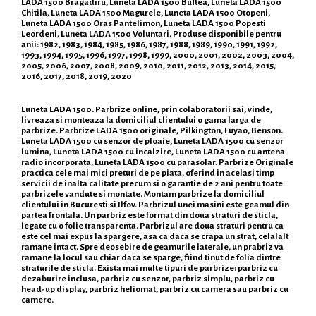
LADA 1500 Bragadiru, Luneta LADA 1500 Buftea, Luneta LADA 1500
Chitila, Luneta LADA 1500 Magurele, Luneta LADA 1500 Otopeni,
Luneta LADA 1500 Oras Pantelimon, Luneta LADA 1500 Popesti
Leordeni, Luneta LADA 1500 Voluntari. Produse disponibile pentru
anii: 1982, 1983, 1984, 1985, 1986, 1987, 1988, 1989, 1990, 1991, 1992,
1993, 1994, 1995, 1996, 1997, 1998, 1999, 2000, 2001, 2002, 2003, 2004,
2005, 2006, 2007, 2008, 2009, 2010, 2011, 2012, 2013, 2014, 2015,
2016, 2017, 2018, 2019, 2020
Luneta LADA 1500. Parbrize online, prin colaboratorii sai, vinde,
livreaza si monteaza la domiciliul clientului o gama larga de
parbrize. Parbrize LADA 1500 originale, Pilkington, Fuyao, Benson.
Luneta LADA 1500 cu senzor de ploaie, Luneta LADA 1500 cu senzor
lumina, Luneta LADA 1500 cu incalzire, Luneta LADA 1500 cu antena
radio incorporata, Luneta LADA 1500 cu parasolar. Parbrize Originale
practica cele mai mici preturi de pe piata, oferind in acelasi timp
servicii de inalta calitate precum si o garantie de 2 ani pentru toate
parbrizele vandute si montate. Montam parbrize la domiciliul
clientului in Bucuresti si Ilfov. Parbrizul unei masini este geamul din
partea frontala. Un parbriz este format din doua straturi de sticla,
legate cu o folie transparenta. Parbrizul are doua straturi pentru ca
este cel mai expus la spargere, asa ca daca se crapa un strat, celalalt
ramane intact. Spre deosebire de geamurile laterale, un prabriz va
ramane la locul sau chiar daca se sparge, fiind tinut de folia dintre
straturile de sticla. Exista mai multe tipuri de parbrize: parbriz cu
dezaburire inclusa, parbriz cu senzor, parbriz simplu, parbriz cu
head-up display, parbriz heliomat, parbriz cu camera sau parbriz cu
camere.