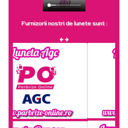
Furnizorii nostri de lunete sunt :