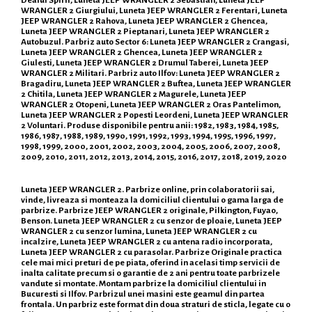
WRANGLER 2 Giurgiului, Luneta JEEP WRANGLER 2 Ferentari, Luneta
JEEP WRANGLER 2 Rahova, Luneta JEEP WRANGLER 2 Ghencea,
Luneta JEEP WRANGLER 2 Pieptanari, Luneta JEEP WRANGLER 2
Autobuzul. Parbriz auto Sector 6: Luneta JEEP WRANGLER 2 Crangasi,
Luneta JEEP WRANGLER 2 Ghencea, Luneta JEEP WRANGLER 2
Giulesti, Luneta JEEP WRANGLER 2 Drumul Taberei, Luneta JEEP
WRANGLER 2 Militari. Parbriz auto Ilfov: Luneta JEEP WRANGLER 2
Bragadiru, Luneta JEEP WRANGLER 2 Buftea, Luneta JEEP WRANGLER
2 Chitila, Luneta JEEP WRANGLER 2 Magurele, Luneta JEEP
WRANGLER 2 Otopeni, Luneta JEEP WRANGLER 2 Oras Pantelimon,
Luneta JEEP WRANGLER 2 Popesti Leordeni, Luneta JEEP WRANGLER
2 Voluntari. Produse disponibile pentru anii: 1982, 1983, 1984, 1985,
1986, 1987, 1988, 1989, 1990, 1991, 1992, 1993, 1994, 1995, 1996, 1997,
1998, 1999, 2000, 2001, 2002, 2003, 2004, 2005, 2006, 2007, 2008,
2009, 2010, 2011, 2012, 2013, 2014, 2015, 2016, 2017, 2018, 2019, 2020
Luneta JEEP WRANGLER 2. Parbrize online, prin colaboratorii sai,
vinde, livreaza si monteaza la domiciliul clientului o gama larga de
parbrize. Parbrize JEEP WRANGLER 2 originale, Pilkington, Fuyao,
Benson. Luneta JEEP WRANGLER 2 cu senzor de ploaie, Luneta JEEP
WRANGLER 2 cu senzor lumina, Luneta JEEP WRANGLER 2 cu
incalzire, Luneta JEEP WRANGLER 2 cu antena radio incorporata,
Luneta JEEP WRANGLER 2 cu parasolar. Parbrize Originale practica
cele mai mici preturi de pe piata, oferind in acelasi timp servicii de
inalta calitate precum si o garantie de 2 ani pentru toate parbrizele
vandute si montate. Montam parbrize la domiciliul clientului in
Bucuresti si Ilfov. Parbrizul unei masini este geamul din partea
frontala. Un parbriz este format din doua straturi de sticla, legate cu o