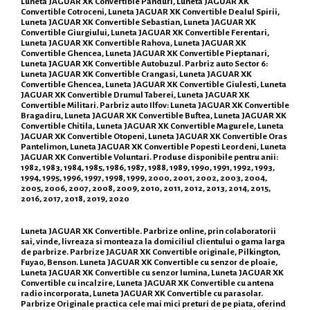
Luneta JAGUAR XK Convertible Panduri, Luneta JAGUAR XK
Convertible Cotroceni, Luneta JAGUAR XK Convertible Dealul Spirii,
Luneta JAGUAR XK Convertible Sebastian, Luneta JAGUAR XK
Convertible Giurgiului, Luneta JAGUAR XK Convertible Ferentari,
Luneta JAGUAR XK Convertible Rahova, Luneta JAGUAR XK
Convertible Ghencea, Luneta JAGUAR XK Convertible Pieptanari,
Luneta JAGUAR XK Convertible Autobuzul. Parbriz auto Sector 6:
Luneta JAGUAR XK Convertible Crangasi, Luneta JAGUAR XK
Convertible Ghencea, Luneta JAGUAR XK Convertible Giulesti, Luneta
JAGUAR XK Convertible Drumul Taberei, Luneta JAGUAR XK
Convertible Militari. Parbriz auto Ilfov: Luneta JAGUAR XK Convertible
Bragadiru, Luneta JAGUAR XK Convertible Buftea, Luneta JAGUAR XK
Convertible Chitila, Luneta JAGUAR XK Convertible Magurele, Luneta
JAGUAR XK Convertible Otopeni, Luneta JAGUAR XK Convertible Oras
Pantelimon, Luneta JAGUAR XK Convertible Popesti Leordeni, Luneta
JAGUAR XK Convertible Voluntari. Produse disponibile pentru anii:
1982, 1983, 1984, 1985, 1986, 1987, 1988, 1989, 1990, 1991, 1992, 1993,
1994, 1995, 1996, 1997, 1998, 1999, 2000, 2001, 2002, 2003, 2004,
2005, 2006, 2007, 2008, 2009, 2010, 2011, 2012, 2013, 2014, 2015,
2016, 2017, 2018, 2019, 2020
Luneta JAGUAR XK Convertible. Parbrize online, prin colaboratorii
sai, vinde, livreaza si monteaza la domiciliul clientului o gama larga
de parbrize. Parbrize JAGUAR XK Convertible originale, Pilkington,
Fuyao, Benson. Luneta JAGUAR XK Convertible cu senzor de ploaie,
Luneta JAGUAR XK Convertible cu senzor lumina, Luneta JAGUAR XK
Convertible cu incalzire, Luneta JAGUAR XK Convertible cu antena
radio incorporata, Luneta JAGUAR XK Convertible cu parasolar.
Parbrize Originale practica cele mai mici preturi de pe piata, oferind