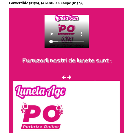
Convertible (X150), JAGUAR XK Coupe (X150),
Furnizorii nostri de lunete sunt :