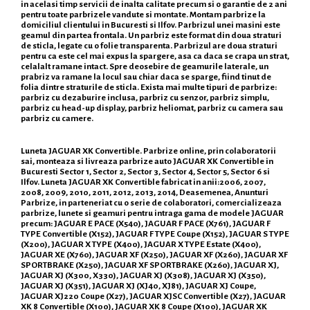
in acelasi timp servicii de inalta calitate precum si o garantie de 2 ani
pentru toate parbrizele vandute si montate. Montam parbrize la
domiciliul clientului in Bucuresti si Ilfov. Parbrizul unei masini este
geamul din partea frontala. Un parbriz este format din doua straturi
de sticla, legate cu o folie transparenta. Parbrizul are doua straturi
pentru ca este cel mai expus la spargere, asa ca daca se crapa un strat,
celalalt ramane intact. Spre deosebire de geamurile laterale, un
prabriz va ramane la locul sau chiar daca se sparge, fiind tinut de
folia dintre straturile de sticla. Exista mai multe tipuri de parbrize:
parbriz cu dezaburire inclusa, parbriz cu senzor, parbriz simplu,
parbriz cu head-up display, parbriz heliomat, parbriz cu camera sau
parbriz cu camere.
Luneta JAGUAR XK Convertible. Parbrize online, prin colaboratorii
sai, monteaza si livreaza parbrize auto JAGUAR XK Convertible in
Bucuresti Sector 1, Sector 2, Sector 3, Sector 4, Sector 5, Sector 6 si
Ilfov. Luneta JAGUAR XK Convertible fabricat in anii:2006, 2007,
2008, 2009, 2010, 2011, 2012, 2013, 2014, Deasemenea, Anunturi
Parbrize, in parteneriat cu o serie de colaboratori, comercializeaza
parbrize, lunete si geamuri pentru intraga gama de modele JAGUAR
precum: JAGUAR E PACE (X540), JAGUAR F PACE (X761), JAGUAR F
TYPE Convertible (X152), JAGUAR F TYPE Coupe (X152), JAGUAR S TYPE
(X200), JAGUAR X TYPE (X400), JAGUAR X TYPE Estate (X400),
JAGUAR XE (X760), JAGUAR XF (X250), JAGUAR XF (X260), JAGUAR XF
SPORTBRAKE (X250), JAGUAR XF SPORTBRAKE (X260), JAGUAR XJ,
JAGUAR XJ (X300, X330), JAGUAR XJ (X308), JAGUAR XJ (X350),
JAGUAR XJ (X351), JAGUAR XJ (XJ40, XJ81), JAGUAR XJ Coupe,
JAGUAR XJ220 Coupe (X27), JAGUAR XJSC Convertible (X27), JAGUAR
XK 8 Convertible (X100), JAGUAR XK 8 Coupe (X100), JAGUAR XK