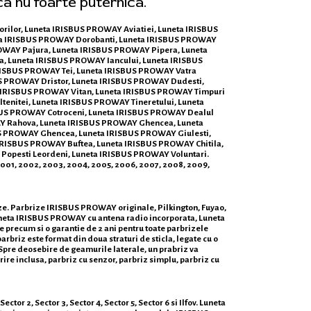
ca nu foarte puternica.
torilor, Luneta IRISBUS PROWAY Aviatiei, Luneta IRISBUS
ta IRISBUS PROWAY Dorobanti, Luneta IRISBUS PROWAY
ROWAY Pajura, Luneta IRISBUS PROWAY Pipera, Luneta
, Luneta IRISBUS PROWAY Iancului, Luneta IRISBUS
RISBUS PROWAY Tei, Luneta IRISBUS PROWAY Vatra
US PROWAY Dristor, Luneta IRISBUS PROWAY Dudesti,
a IRISBUS PROWAY Vitan, Luneta IRISBUS PROWAY Timpuri
enitei, Luneta IRISBUS PROWAY Tineretului, Luneta
SBUS PROWAY Cotroceni, Luneta IRISBUS PROWAY Dealul
AY Rahova, Luneta IRISBUS PROWAY Ghencea, Luneta
US PROWAY Ghencea, Luneta IRISBUS PROWAY Giulesti,
 IRISBUS PROWAY Buftea, Luneta IRISBUS PROWAY Chitila,
opesti Leordeni, Luneta IRISBUS PROWAY Voluntari.
0, 2001, 2002, 2003, 2004, 2005, 2006, 2007, 2008, 2009,
ize. Parbrize IRISBUS PROWAY originale, Pilkington, Fuyao,
neta IRISBUS PROWAY cu antena radio incorporata, Luneta
e precum si o garantie de 2 ani pentru toate parbrizele
arbriz este format din doua straturi de sticla, legate cu o
. Spre deosebire de geamurile laterale, un prabriz va
urire inclusa, parbriz cu senzor, parbriz simplu, parbriz cu
r 2, Sector 3, Sector 4, Sector 5, Sector 6 si Ilfov. Luneta