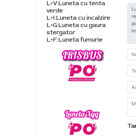
L+V:Luneta cu tenta
verde
L+I:Luneta cu incalzire
L+G:Luneta cu gaura
stergator
L+F:Luneta fumurie
Ta