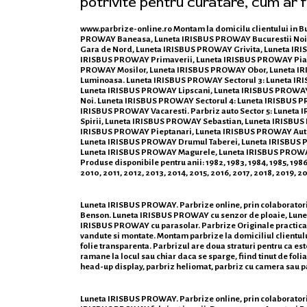
potrivite pentru curatare, cum ar f
www.parbrize-online.ro
Montam la domicilu clientului in B
PROWAY Baneasa, Luneta IRISBUS PROWAY Bucurestii Noi
Gara de Nord, Luneta IRISBUS PROWAY Grivita, Luneta IR
IRISBUS PROWAY Primaverii, Luneta IRISBUS PROWAY Piat
PROWAY Mosilor, Luneta IRISBUS PROWAY Obor, Luneta IR
Luminoasa. Luneta IRISBUS PROWAY Sectorul 3: Luneta IR
Luneta IRISBUS PROWAY Lipscani, Luneta IRISBUS PROWAY
Noi. Luneta IRISBUS PROWAY Sectorul 4: Luneta IRISBUS 
IRISBUS PROWAY Vacaresti. Parbriz auto Sector 5: Lunet
Spirii, Luneta IRISBUS PROWAY Sebastian, Luneta IRISBU
IRISBUS PROWAY Pieptanari, Luneta IRISBUS PROWAY Autob
Luneta IRISBUS PROWAY Drumul Taberei, Luneta IRISBUS PR
Luneta IRISBUS PROWAY Magurele, Luneta IRISBUS PROWAY
Produse disponibile pentru anii: 1982, 1983, 1984, 1985, 1986
2010, 2011, 2012, 2013, 2014, 2015, 2016, 2017, 2018, 2019, 2
Luneta IRISBUS PROWAY. Parbrize online, prin colaboratorii
Benson. Luneta IRISBUS PROWAY cu senzor de ploaie, Lune
IRISBUS PROWAY cu parasolar. Parbrize Originale practica cel
vandute si montate. Montam parbrize la domiciliul clientului 
folie transparenta. Parbrizul are doua straturi pentru ca es
ramane la locul sau chiar daca se sparge, fiind tinut de foli
head-up display, parbriz heliomat, parbriz cu camera sau p
Luneta IRISBUS PROWAY. Parbrize online, prin colaboratorii s