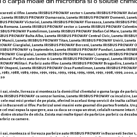
i o carpa moale din microfibra si o solutie chimi
ucuresti si Ilfov. Luneta IRISBUS PROWAY sector 1: Luneta IRISBUS PROWAY Avia
, Luneta IRISBUS PROWAY Damaroaia, Luneta IRISBUS PROWAY Domenii, Lune
ISBUS PROWAY Victoriei, Luneta IRISBUS PROWAY Floreasca, Luneta IRISBUS P
a Romana. Luneta IRISBUS PROWAY sector 2: Luneta IRISBUS PROWAY Colentina
ISBUS PROWAY Pantelimon, Luneta IRISBUS PROWAY Stefan Cel Mare, Luneta I
ISBUS PROWAY Balta Alba, Luneta IRISBUS PROWAY Centrul Civic, Luneta IRISB
 Muncii, Luneta IRISBUS PROWAY Titan, Luneta IRISBUS PROWAY Unirii, Lunet
PROWAY Giurgiului, Luneta IRISBUS PROWAY Berceni, Luneta IRISBUS PROWAY Olt
a IRISBUS PROWAY 13 Septembrie, Luneta IRISBUS PROWAY Panduri, Luneta IRI
S PROWAY Giurgiului, Luneta IRISBUS PROWAY Ferentari, Luneta IRISBUS PROW
uzul. Parbriz auto Sector 6: Luneta IRISBUS PROWAY Crangasi, Luneta IRISB
OWAY Militari. Parbriz auto Ilfov: Luneta IRISBUS PROWAY Bragadiru, Luneta
 Otopeni, Luneta IRISBUS PROWAY Oras Pantelimon, Luneta IRISBUS PROWAY P
, 1987, 1988, 1989, 1990, 1991, 1992, 1993, 1994, 1995, 1996, 1997, 1998, 1999, 200
020
 sai, vinde, livreaza si monteaza la domiciliul clientului o gama larga de parbr
ta IRISBUS PROWAY cu senzor lumina, Luneta IRISBUS PROWAY cu incalzire, Lu
e mai mici preturi de pe piata, oferind in acelasi timp servicii de inalta calitat
in Bucuresti si Ilfov. Parbrizul unei masini este geamul din partea frontala. Un p
te cel mai expus la spargere, asa ca daca se crapa un strat, celalalt ramane intact
a dintre straturile de sticla. Exista mai multe tipuri de parbrize: parbriz cu dezab
arbriz cu camere.
ai, monteaza si livreaza parbrize auto IRISBUS PROWAY in Bucuresti Sector 1, Secto