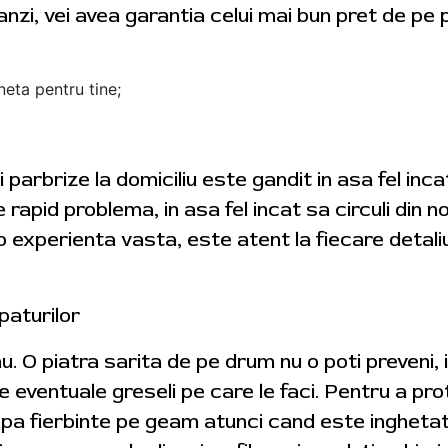
zi, vei avea garantia celui mai bun pret de pe p
neta pentru tine;
i parbrize la domiciliu este gandit in asa fel in
ve rapid problema, in asa fel incat sa circuli din 
 experienta vasta, este atent la fiecare detali
paturilor
 nu. O piatra sarita de pe drum nu o poti preveni, i
 eventuale greseli pe care le faci. Pentru a pro
i apa fierbinte pe geam atunci cand este ingheta