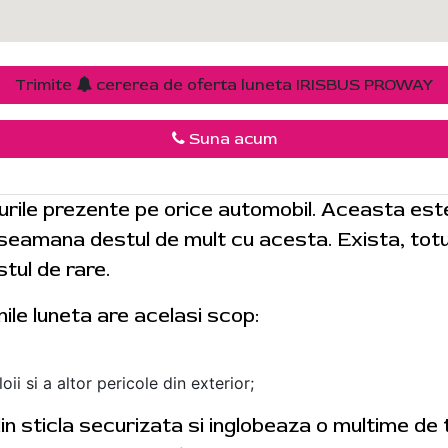
Trimite
cererea de oferta luneta IRISBUS PROWAY
Suna acum
urile prezente pe orice automobil. Aceasta es
i seamana destul de mult cu acesta. Exista, totus
tul de rare.
nile luneta are acelasi scop:
ii si a altor pericole din exterior;
 din sticla securizata si inglobeaza o multime de