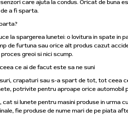
r senzori care ajuta la condus. Oricat de buna es
de a fi sparta.
sparta?
ce la spargerea lunetei: o lovitura in spate in p
p de furtuna sau orice alt produs cazut acciden
 proces greoi si nici scump.
 ceea ce ai de facut este sa ne suni
suri, crapaturi sau s-a spart de tot, tot ceea ce
te, potrivite pentru aproape orice automobil pe c
, cat si lunete pentru masini produse in urma c
iginale, fie produse de nume mari de pe piata a