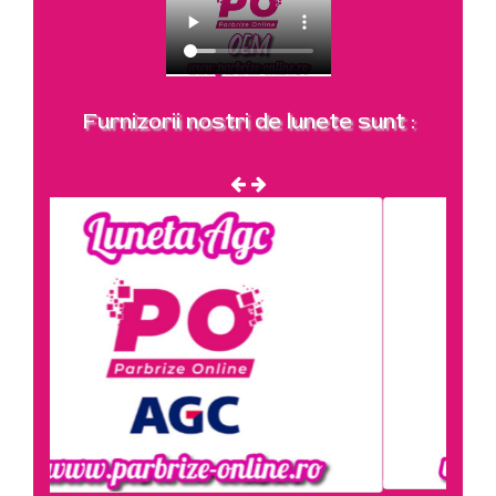
Furnizorii nostri de lunete sunt :