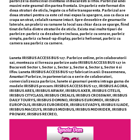
parbrize la domiciliul clientului in Bucuresti si Ilfov. Parbrizul unei
masini este geamul din partea frontala. Un parbriz este format din
doua straturi de sticla, legate cu o folie transparenta. Parbrizul are
doua straturi pentru ca este cel mai expus la spargere, asa ca daca se
crapa un strat, celalalt ramane intact. Spre deosebire de geamurile
laterale, un prabriz va ramane la locul sau chiar daca se sparge, fiind
tinut de folia dintre straturile de sticla. Exista mai multe tipuri de
parbrize: parbriz cu dezaburire inclusa, parbriz cu senzor, parbriz
simplu, parbriz cu head-up display, parbriz heliomat, parbriz cu
camera sau parbriz cu camere.
Luneta IRISBUS ACCESS BUS 127. Parbrize online, prin colaboratorii
sai, monteaza si livreaza parbrize auto IRISBUS ACCESS BUS 127 in
Bucuresti Sector 1, Sector 2, Sector 3, Sector 4, Sector 5, Sector 6 si
Ilfov. Luneta IRISBUS ACCESS BUS 127 fabricat in anii: Deasemenea,
Anunturi Parbrize, in parteneriat cu o serie de colaboratori,
comercializeaza parbrize, lunete si geamuri pentru intraga gama de
modele IRISBUS precum: IRISBUS ACCESS BUS 127, IRISBUS AGORA,
IRISBUS ARES, IRISBUS ARWAY, IRISBUS AXER, IRISBUS CITELIS,
IRISBUS CITYCLASS, IRISBUS CREALIS, IRISBUS CROSSWAY, IRISBUS
DAILY TOURYS, IRISBUS DOMINO, IRISBUS EUROMIDI, IRISBUS
EUROPOLIS, IRISBUS EURORIDER, IRISBUS EVADYS, IRISBUS ILIADE,
IRISBUS MAGELYS, IRISBUS MIDIBUS, IRISBUS MIDIRIDER, IRISBUS
PROWAY, IRISBUS RECREO,