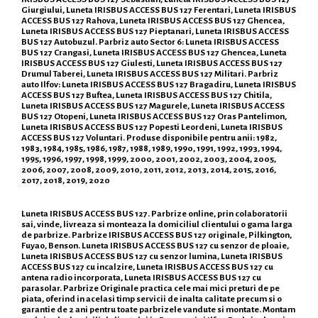
Giurgiului, Luneta IRISBUS ACCESS BUS 127 Ferentari, Luneta IRISBUS
ACCESS BUS 127 Rahova, Luneta IRISBUS ACCESS BUS 127 Ghencea,
Luneta IRISBUS ACCESS BUS 127 Pieptanari, Luneta IRISBUS ACCESS
BUS 127 Autobuzul. Parbriz auto Sector 6: Luneta IRISBUS ACCESS
BUS 127 Crangasi, Luneta IRISBUS ACCESS BUS 127 Ghencea, Luneta
IRISBUS ACCESS BUS 127 Giulesti, Luneta IRISBUS ACCESS BUS 127
Drumul Taberei, Luneta IRISBUS ACCESS BUS 127 Militari. Parbriz
auto Ilfov: Luneta IRISBUS ACCESS BUS 127 Bragadiru, Luneta IRISBUS
ACCESS BUS 127 Buftea, Luneta IRISBUS ACCESS BUS 127 Chitila,
Luneta IRISBUS ACCESS BUS 127 Magurele, Luneta IRISBUS ACCESS
BUS 127 Otopeni, Luneta IRISBUS ACCESS BUS 127 Oras Pantelimon,
Luneta IRISBUS ACCESS BUS 127 Popesti Leordeni, Luneta IRISBUS
ACCESS BUS 127 Voluntari. Produse disponibile pentru anii: 1982,
1983, 1984, 1985, 1986, 1987, 1988, 1989, 1990, 1991, 1992, 1993, 1994,
1995, 1996, 1997, 1998, 1999, 2000, 2001, 2002, 2003, 2004, 2005,
2006, 2007, 2008, 2009, 2010, 2011, 2012, 2013, 2014, 2015, 2016,
2017, 2018, 2019, 2020
Luneta IRISBUS ACCESS BUS 127. Parbrize online, prin colaboratorii
sai, vinde, livreaza si monteaza la domiciliul clientului o gama larga
de parbrize. Parbrize IRISBUS ACCESS BUS 127 originale, Pilkington,
Fuyao, Benson. Luneta IRISBUS ACCESS BUS 127 cu senzor de ploaie,
Luneta IRISBUS ACCESS BUS 127 cu senzor lumina, Luneta IRISBUS
ACCESS BUS 127 cu incalzire, Luneta IRISBUS ACCESS BUS 127 cu
antena radio incorporata, Luneta IRISBUS ACCESS BUS 127 cu
parasolar. Parbrize Originale practica cele mai mici preturi de pe
piata, oferind in acelasi timp servicii de inalta calitate precum si o
garantie de 2 ani pentru toate parbrizele vandute si montate. Montam