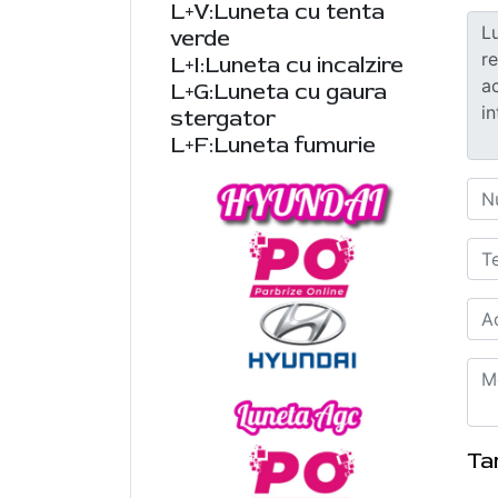
L+V:Luneta cu tenta
verde
L+I:Luneta cu incalzire
L+G:Luneta cu gaura
stergator
L+F:Luneta fumurie
Ta