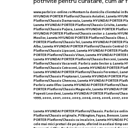
potrivite pentru curatare, cum ar f
www.parbrize-online.ro
Montam la domicilu clientului in B
HYUNDAI PORTER Platform/Chassis Aviatiei, Luneta HYUN
Platform/Chassis Damaroaia, Luneta HYUNDAI PORTER Pla
Luneta HYUNDAI PORTER Platform/Chassis Grivita, Lunet
Platform/Chassis Pajura, Luneta HYUNDAI PORTER Platfor
HYUNDAI PORTER Platform/Chassis sector 2: Luneta HYUND
Mosilor, Luneta HYUNDAI PORTER Platform/Chassis Obor,
PORTER Platform/Chassis Tei, Luneta HYUNDAI PORTER Pla
Alba, Luneta HYUNDAI PORTER Platform/Chassis Centrul C
Platform/Chassis Lipscani, Luneta HYUNDAI PORTER Platf
PORTER Platform/Chassis Vitan, Luneta HYUNDAI PORTER P
Luneta HYUNDAI PORTER Platform/Chassis Berceni, Lunet
Platform/Chassis Vacaresti. Parbriz auto Sector 5: Lun
Platform/Chassis Cotroceni, Luneta HYUNDAI PORTER Platf
Luneta HYUNDAI PORTER Platform/Chassis Ferentari, Lu
Platform/Chassis Pieptanari, Luneta HYUNDAI PORTER Pla
Platform/Chassis Ghencea, Luneta HYUNDAI PORTER Platfo
Parbriz auto Ilfov: Luneta HYUNDAI PORTER Platform/Cha
PORTER Platform/Chassis Magurele, Luneta HYUNDAI PORT
Popesti Leordeni, Luneta HYUNDAI PORTER Platform/Chassis Vol
1999, 2000, 2001, 2002, 2003, 2004, 2005, 2006, 2007, 2008,
Luneta HYUNDAI PORTER Platform/Chassis. Parbrize online, 
Platform/Chassis originale, Pilkington, Fuyao, Benson. 
PORTER Platform/Chassis cu incalzire, Luneta HYUNDAI POR
cele mai mici preturi de pe piata, oferind in acelasi timp se