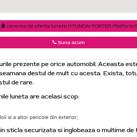
e
cererea de oferta luneta HYUNDAI PORTER Platform/
Suna acum
urile prezente pe orice automobil. Aceasta es
i seamana destul de mult cu acesta. Exista, totus
tul de rare.
nile luneta are acelasi scop:
ii si a altor pericole din exterior;
 din sticla securizata si inglobeaza o multime de