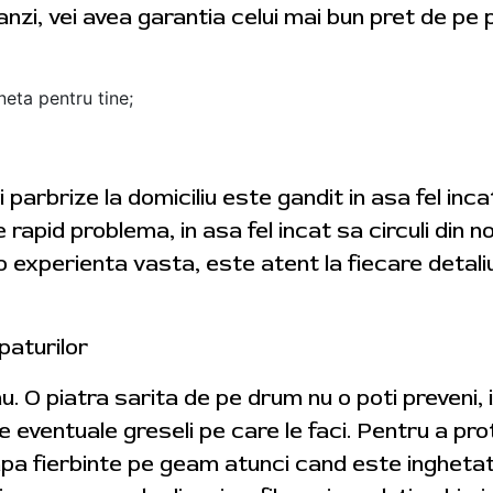
zi, vei avea garantia celui mai bun pret de pe p
neta pentru tine;
i parbrize la domiciliu este gandit in asa fel in
ve rapid problema, in asa fel incat sa circuli din 
 experienta vasta, este atent la fiecare detali
paturilor
 nu. O piatra sarita de pe drum nu o poti preveni, i
 eventuale greseli pe care le faci. Pentru a pro
i apa fierbinte pe geam atunci cand este ingheta