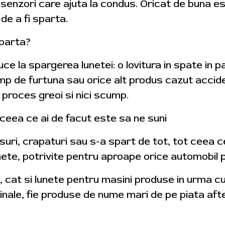
r senzori care ajuta la condus. Oricat de buna es
de a fi sparta.
sparta?
ce la spargerea lunetei: o lovitura in spate in p
p de furtuna sau orice alt produs cazut acciden
 proces greoi si nici scump.
 ceea ce ai de facut este sa ne suni
suri, crapaturi sau s-a spart de tot, tot ceea ce
te, potrivite pentru aproape orice automobil pe c
, cat si lunete pentru masini produse in urma c
iginale, fie produse de nume mari de pe piata a