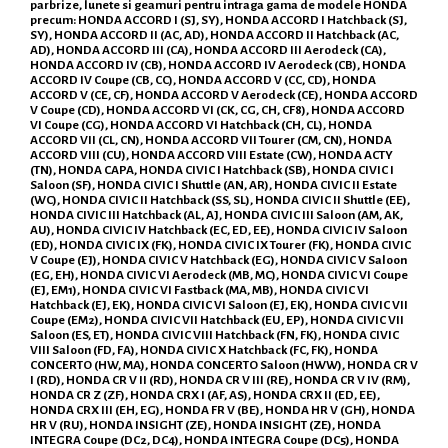
parbrize, lunete si geamuri pentru intraga gama de modele HONDA
precum: HONDA ACCORD I (SJ, SY), HONDA ACCORD I Hatchback (SJ,
SY), HONDA ACCORD II (AC, AD), HONDA ACCORD II Hatchback (AC,
AD), HONDA ACCORD III (CA), HONDA ACCORD III Aerodeck (CA),
HONDA ACCORD IV (CB), HONDA ACCORD IV Aerodeck (CB), HONDA
ACCORD IV Coupe (CB, CC), HONDA ACCORD V (CC, CD), HONDA
ACCORD V (CE, CF), HONDA ACCORD V Aerodeck (CE), HONDA ACCORD
V Coupe (CD), HONDA ACCORD VI (CK, CG, CH, CF8), HONDA ACCORD
VI Coupe (CG), HONDA ACCORD VI Hatchback (CH, CL), HONDA
ACCORD VII (CL, CN), HONDA ACCORD VII Tourer (CM, CN), HONDA
ACCORD VIII (CU), HONDA ACCORD VIII Estate (CW), HONDA ACTY
(TN), HONDA CAPA, HONDA CIVIC I Hatchback (SB), HONDA CIVIC I
Saloon (SF), HONDA CIVIC I Shuttle (AN, AR), HONDA CIVIC II Estate
(WC), HONDA CIVIC II Hatchback (SS, SL), HONDA CIVIC II Shuttle (EE),
HONDA CIVIC III Hatchback (AL, AJ, HONDA CIVIC III Saloon (AM, AK,
AU), HONDA CIVIC IV Hatchback (EC, ED, EE), HONDA CIVIC IV Saloon
(ED), HONDA CIVIC IX (FK), HONDA CIVIC IX Tourer (FK), HONDA CIVIC
V Coupe (EJ), HONDA CIVIC V Hatchback (EG), HONDA CIVIC V Saloon
(EG, EH), HONDA CIVIC VI Aerodeck (MB, MC), HONDA CIVIC VI Coupe
(EJ, EM1), HONDA CIVIC VI Fastback (MA, MB), HONDA CIVIC VI
Hatchback (EJ, EK), HONDA CIVIC VI Saloon (EJ, EK), HONDA CIVIC VII
Coupe (EM2), HONDA CIVIC VII Hatchback (EU, EP), HONDA CIVIC VII
Saloon (ES, ET), HONDA CIVIC VIII Hatchback (FN, FK), HONDA CIVIC
VIII Saloon (FD, FA), HONDA CIVIC X Hatchback (FC, FK), HONDA
CONCERTO (HW, MA), HONDA CONCERTO Saloon (HWW), HONDA CR V
I (RD), HONDA CR V II (RD), HONDA CR V III (RE), HONDA CR V IV (RM),
HONDA CR Z (ZF), HONDA CRX I (AF, AS), HONDA CRX II (ED, EE),
HONDA CRX III (EH, EG), HONDA FR V (BE), HONDA HR V (GH), HONDA
HR V (RU), HONDA INSIGHT (ZE), HONDA INSIGHT (ZE), HONDA
INTEGRA Coupe (DC2, DC4), HONDA INTEGRA Coupe (DC5), HONDA