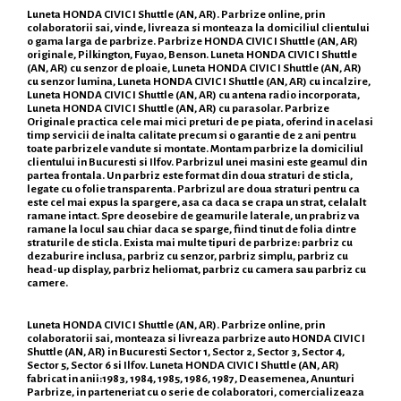
Luneta HONDA CIVIC I Shuttle (AN, AR). Parbrize online, prin
colaboratorii sai, vinde, livreaza si monteaza la domiciliul clientului
o gama larga de parbrize. Parbrize HONDA CIVIC I Shuttle (AN, AR)
originale, Pilkington, Fuyao, Benson. Luneta HONDA CIVIC I Shuttle
(AN, AR) cu senzor de ploaie, Luneta HONDA CIVIC I Shuttle (AN, AR)
cu senzor lumina, Luneta HONDA CIVIC I Shuttle (AN, AR) cu incalzire,
Luneta HONDA CIVIC I Shuttle (AN, AR) cu antena radio incorporata,
Luneta HONDA CIVIC I Shuttle (AN, AR) cu parasolar. Parbrize
Originale practica cele mai mici preturi de pe piata, oferind in acelasi
timp servicii de inalta calitate precum si o garantie de 2 ani pentru
toate parbrizele vandute si montate. Montam parbrize la domiciliul
clientului in Bucuresti si Ilfov. Parbrizul unei masini este geamul din
partea frontala. Un parbriz este format din doua straturi de sticla,
legate cu o folie transparenta. Parbrizul are doua straturi pentru ca
este cel mai expus la spargere, asa ca daca se crapa un strat, celalalt
ramane intact. Spre deosebire de geamurile laterale, un prabriz va
ramane la locul sau chiar daca se sparge, fiind tinut de folia dintre
straturile de sticla. Exista mai multe tipuri de parbrize: parbriz cu
dezaburire inclusa, parbriz cu senzor, parbriz simplu, parbriz cu
head-up display, parbriz heliomat, parbriz cu camera sau parbriz cu
camere.
Luneta HONDA CIVIC I Shuttle (AN, AR). Parbrize online, prin
colaboratorii sai, monteaza si livreaza parbrize auto HONDA CIVIC I
Shuttle (AN, AR) in Bucuresti Sector 1, Sector 2, Sector 3, Sector 4,
Sector 5, Sector 6 si Ilfov. Luneta HONDA CIVIC I Shuttle (AN, AR)
fabricat in anii:1983, 1984, 1985, 1986, 1987, Deasemenea, Anunturi
Parbrize, in parteneriat cu o serie de colaboratori, comercializeaza