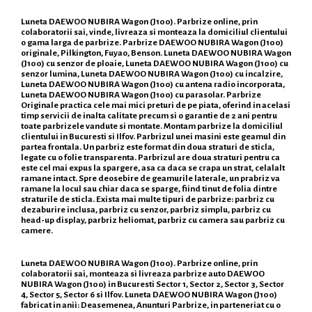
Luneta DAEWOO NUBIRA Wagon (J100). Parbrize online, prin
colaboratorii sai, vinde, livreaza si monteaza la domiciliul clientului
o gama larga de parbrize. Parbrize DAEWOO NUBIRA Wagon (J100)
originale, Pilkington, Fuyao, Benson. Luneta DAEWOO NUBIRA Wagon
(J100) cu senzor de ploaie, Luneta DAEWOO NUBIRA Wagon (J100) cu
senzor lumina, Luneta DAEWOO NUBIRA Wagon (J100) cu incalzire,
Luneta DAEWOO NUBIRA Wagon (J100) cu antena radio incorporata,
Luneta DAEWOO NUBIRA Wagon (J100) cu parasolar. Parbrize
Originale practica cele mai mici preturi de pe piata, oferind in acelasi
timp servicii de inalta calitate precum si o garantie de 2 ani pentru
toate parbrizele vandute si montate. Montam parbrize la domiciliul
clientului in Bucuresti si Ilfov. Parbrizul unei masini este geamul din
partea frontala. Un parbriz este format din doua straturi de sticla,
legate cu o folie transparenta. Parbrizul are doua straturi pentru ca
este cel mai expus la spargere, asa ca daca se crapa un strat, celalalt
ramane intact. Spre deosebire de geamurile laterale, un prabriz va
ramane la locul sau chiar daca se sparge, fiind tinut de folia dintre
straturile de sticla. Exista mai multe tipuri de parbrize: parbriz cu
dezaburire inclusa, parbriz cu senzor, parbriz simplu, parbriz cu
head-up display, parbriz heliomat, parbriz cu camera sau parbriz cu
camere.
Luneta DAEWOO NUBIRA Wagon (J100). Parbrize online, prin
colaboratorii sai, monteaza si livreaza parbrize auto DAEWOO
NUBIRA Wagon (J100) in Bucuresti Sector 1, Sector 2, Sector 3, Sector
4, Sector 5, Sector 6 si Ilfov. Luneta DAEWOO NUBIRA Wagon (J100)
fabricat in anii: Deasemenea, Anunturi Parbrize, in parteneriat cu o